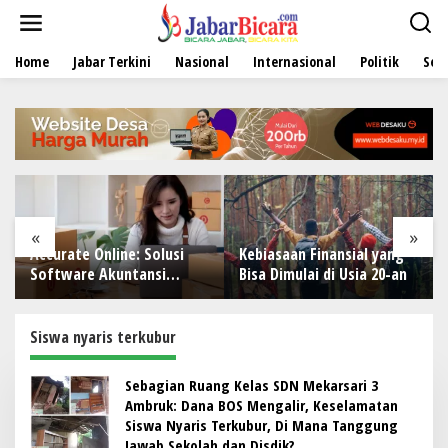
L
e
w
Home
Jabar Terkini
Nasional
Internasional
Politik
Sen
a
t
i
k
e
k
o
n
t
e
«
»
n
Accurate Online: Solusi
Kebiasaan Finansial yang
Software Akuntansi
Bisa Dimulai di Usia 20-an
Modern untuk Bisnis
Siswa nyaris terkubur
Sebagian Ruang Kelas SDN Mekarsari 3
Ambruk: Dana BOS Mengalir, Keselamatan
Siswa Nyaris Terkubur, Di Mana Tanggung
Jawab Sekolah dan Disdik?