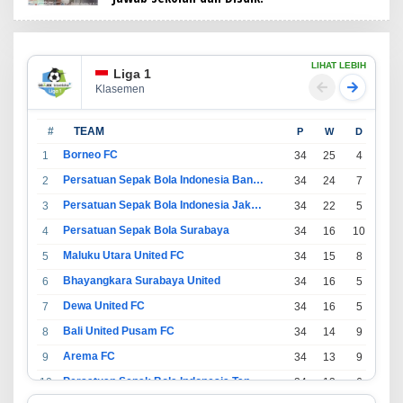
LIHAT LEBIH
Liga 1
Klasemen
#
TEAM
P
W
D
L
Borneo FC
1
34
25
4
5
Persatuan Sepak Bola Indonesia Bandung
2
34
24
7
3
Persatuan Sepak Bola Indonesia Jakarta
3
34
22
5
7
Persatuan Sepak Bola Surabaya
4
34
16
10
8
Maluku Utara United FC
5
34
15
8
11
Bhayangkara Surabaya United
6
34
16
5
13
Dewa United FC
7
34
16
5
13
Bali United Pusam FC
8
34
14
9
11
Arema FC
9
34
13
9
12
Persatuan Sepak Bola Indonesia Tangerang
10
34
13
6
15