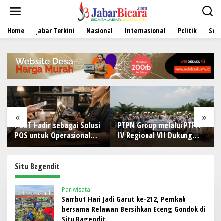
L
e
w
Home
Jabar Terkini
Nasional
Internasional
Politik
Sen
a
t
i
k
e
k
o
n
t
e
«
»
n
ST Hadir sebagai Solusi
PTPN Group melalui PTPN
Perawa
S untuk Operasional
IV Regional VII Dukung
Berlan
storan
Peningkatan Kompetensi
Tim Ke
Aparatur Perkebunan
Kondis
Lewat Pelatihan Avenza
Situ Bagendit
Maps di Way Kanan
Pariwisata
Sambut Hari Jadi Garut ke-212, Pemkab
bersama Relawan Bersihkan Eceng Gondok di
Situ Bagendit