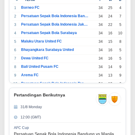
Borneo FC
1
34
25
4
5
Persatuan Sepak Bola Indonesia Bandung
2
34
24
7
3
Persatuan Sepak Bola Indonesia Jakarta
3
34
22
5
7
Persatuan Sepak Bola Surabaya
4
34
16
10
8
Maluku Utara United FC
5
34
15
8
11
Bhayangkara Surabaya United
6
34
16
5
13
Dewa United FC
7
34
16
5
13
Bali United Pusam FC
8
34
14
9
11
Arema FC
9
34
13
9
12
Persatuan Sepak Bola Indonesia Tangerang
10
34
13
6
15
PSIM Yogyakarta
11
34
11
12
11
Pertandingan Berikutnya
Persatuan Sepakbola Indonesia Kediri
12
34
11
6
17
31/8 Monday
Perserikatan Sepak Bola Indonesia Jepara
13
34
9
9
16
12:00 (GMT)
Madura United FC
14
34
9
8
17
Persatuan Sepakbola Makassar
15
34
8
10
16
AFC Cup
Persatuan Sepak Bola Indonesia Bandung vs Manila Digger FC
Persis Solo
16
34
8
10
16