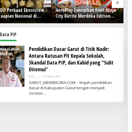
»
Play Luncurkan Fruit Ninja
75 SARJANA SYARIAH RESMI
 Battle Merdeka Edition
DIWISUDA! Sidang Senat
 Gamer Indonesia Bermain
Terbuka STEI Yapisha Garut
Berlangsung Khidmat, Siapkan
Lulusan Berdaya Saing dan
Data PIP
Berintegritas
Pendidikan Dasar Garut di Titik Nadir:
Antara Ratusan Plt Kepala Sekolah,
Skandal Data PIP, dan Kabid yang “Sulit
Ditemui”
Garut
|
23 Februari 2026
O
L
GARUT, JABARBICARA.COM – Wajah pendidikan
E
dasar di Kabupaten Garut tengah menjadi
H
sorotan
A
D
M
I
N