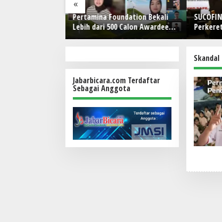
«
Foundation Bekali
SUCOFINDO Perkuat Ekosistem
Hero
 500 Calon Awardee
Perkeretaapian Nasional di
City
Sobat Bumi Hadapi
RailwayTech Indonesia 2026
Ajak
wancara
Skandal 
Jabarbicara.com Terdaftar
Sebagai Anggota