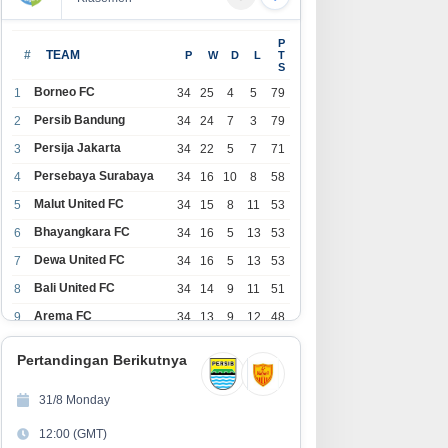
BINUS University Luncurkan
SQUEEZE Hadirkan Fruitful Tr
P
Beasiswa untuk Perkuat
di Food & Hospitality Indone
#
TEAM
P
W
D
L
T
S
Komitmen Mencetak Talenta
(FHI) 2026: Wadah Kolaboras
Bedampak bagi Indonesia
yang Menghubungkan Inovas
Borneo FC
1
34
25
4
5
79
Pengalaman, dan Pertumbuh
Persib Bandung
2
34
24
7
3
79
Bersama
Persija Jakarta
3
34
22
5
7
71
Persebaya Surabaya
4
34
16
10
8
58
Malut United FC
5
34
15
8
11
53
Bhayangkara FC
6
34
16
5
13
53
Dewa United FC
7
34
16
5
13
53
Bali United FC
8
34
14
9
11
51
Arema FC
9
34
13
9
12
48
1
Persita Tangerang
34
13
6
15
45
0
Pertandingan Berikutnya
1
PSIM Yogyakarta
34
11
12
11
45
1
31/8 Monday
1
Persik Kediri
34
11
6
17
39
12:00 (GMT)
2