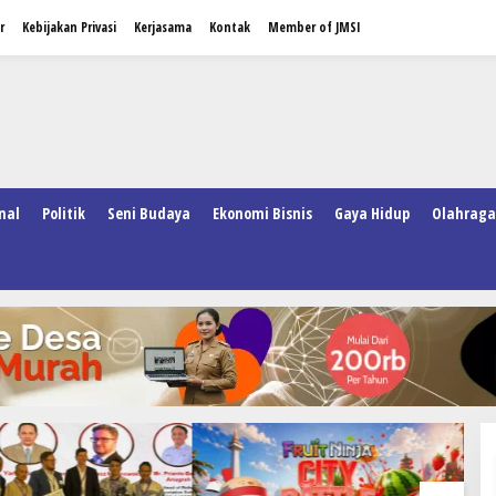
r
Kebijakan Privasi
Kerjasama
Kontak
Member of JMSI
nal
Politik
Seni Budaya
Ekonomi Bisnis
Gaya Hidup
Olahraga