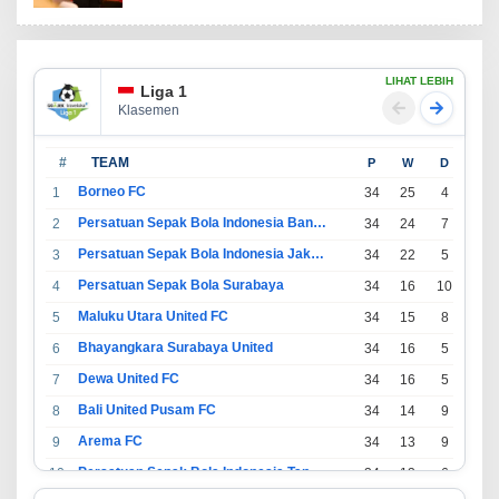
LIHAT LEBIH
Liga 1
Klasemen
#
TEAM
P
W
D
L
Borneo FC
1
34
25
4
5
Persatuan Sepak Bola Indonesia Bandung
2
34
24
7
3
Persatuan Sepak Bola Indonesia Jakarta
3
34
22
5
7
Persatuan Sepak Bola Surabaya
4
34
16
10
8
Maluku Utara United FC
5
34
15
8
11
Bhayangkara Surabaya United
6
34
16
5
13
Dewa United FC
7
34
16
5
13
Bali United Pusam FC
8
34
14
9
11
Arema FC
9
34
13
9
12
Persatuan Sepak Bola Indonesia Tangerang
10
34
13
6
15