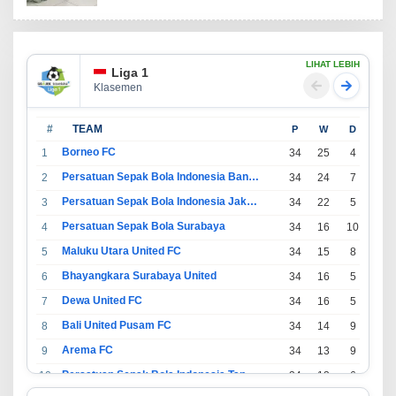
LIHAT LEBIH
Liga 1
Klasemen
#
TEAM
P
W
D
L
Borneo FC
1
34
25
4
5
Persatuan Sepak Bola Indonesia Bandung
2
34
24
7
3
Persatuan Sepak Bola Indonesia Jakarta
3
34
22
5
7
Persatuan Sepak Bola Surabaya
4
34
16
10
8
Maluku Utara United FC
5
34
15
8
11
Bhayangkara Surabaya United
6
34
16
5
13
Dewa United FC
7
34
16
5
13
Bali United Pusam FC
8
34
14
9
11
Arema FC
9
34
13
9
12
Persatuan Sepak Bola Indonesia Tangerang
10
34
13
6
15