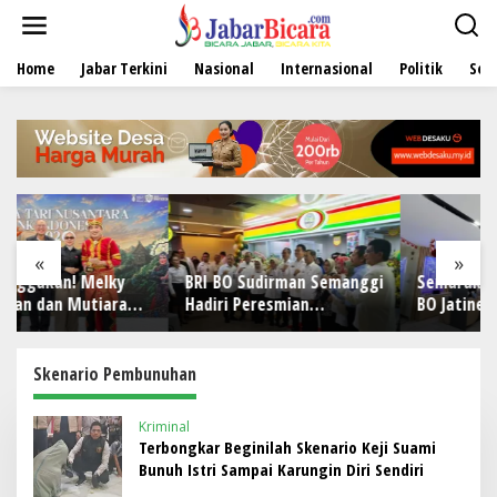
L
e
w
Home
Jabar Terkini
Nasional
Internasional
Politik
Sen
a
t
i
k
e
k
o
n
t
e
«
»
n
BRI BO Sudirman Semanggi
Semarak HUT ke-81 RI, BRI
Hadiri Peresmian
BO Jatinegara Hadirkan
Pembukaan Koperasi DPD
Nuansa Merah Putih di
3
RI
Lingkungan Kantor
026
Skenario Pembunuhan
Kriminal
Terbongkar Beginilah Skenario Keji Suami
Bunuh Istri Sampai Karungin Diri Sendiri