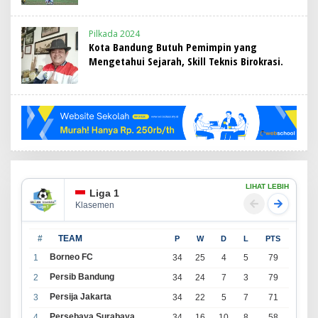
Pilkada 2024
Kota Bandung Butuh Pemimpin yang
Mengetahui Sejarah, Skill Teknis Birokrasi.
LIHAT LEBIH
Liga 1
Klasemen
#
TEAM
P
W
D
L
PTS
Borneo FC
1
34
25
4
5
79
Persib Bandung
2
34
24
7
3
79
Persija Jakarta
3
34
22
5
7
71
Persebaya Surabaya
4
34
16
10
8
58