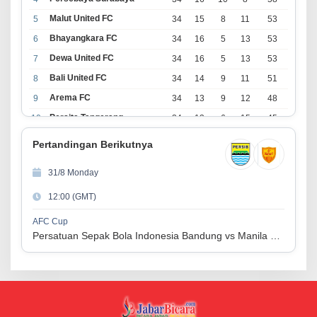
Malut United FC
5
34
15
8
11
53
Bhayangkara FC
6
34
16
5
13
53
Dewa United FC
7
34
16
5
13
53
Bali United FC
8
34
14
9
11
51
Arema FC
9
34
13
9
12
48
Persita Tangerang
10
34
13
6
15
45
PSIM Yogyakarta
11
34
11
12
11
45
Pertandingan Berikutnya
Persik Kediri
12
34
11
6
17
39
31/8 Monday
Persijap Jepara
13
34
9
9
16
36
12:00 (GMT)
Madura United FC
14
34
9
8
17
35
PSM Makassar
15
34
8
10
16
34
AFC Cup
Persatuan Sepak Bola Indonesia Bandung vs Manila Digger FC
Persis Solo
16
34
8
10
16
34
Semen Padang FC
17
34
5
5
24
20
PSBS Biak
18
34
4
6
24
18