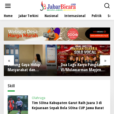
L
e
w
Home
Jabar Terkini
Nasional
Internasional
Politik
Sen
a
t
i
k
e
k
o
n
t
e
«
»
n
Dukung Gaya Hidup
Dua Lagu Karya Pangdam
Masyarakat dan
VI/Mulawarman Mayjen
Kesejahteraan Hewan, KAI
TNI Krido Pramono Jadi
Logistik Layani Lebih dari
Ikon Singing Competition
90 Ribu Hewan Peliharaan
HUT Ke-81 RI
Skill
pada Semester I 2026
Olahraga
Tim SOIna Kabupaten Garut Raih Juara 3 di
Kejuaraan Sepak Bola SOIna CUP Jawa Barat