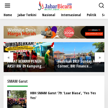
L
e
w
Home
Jabar Terkini
Nasional
Internasional
Politik
Sen
a
t
i
k
e
k
o
n
t
e
«
»
n
JUMAT BERKAH PENUH
Hadirkan BRIF Sunday Auto
Ray
AKSI! RW 09 Kampung
Corner, BRI Finance
Per
Negla Buktikan Gotong
Mudahkan Warga Bali
Art
Royong Bukan Sekadar
Wujudkan Mobil Impian
Par
Slogan, Warga Bersatu
SMAM Garut
Sambut HUT RI ke-81
HBH SMAM Garut ’79: ‘Luar Biasa’, ‘Yes Yes
Yes’