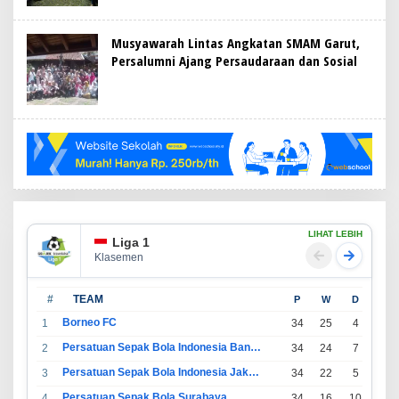
Musyawarah Lintas Angkatan SMAM Garut,
Persalumni Ajang Persaudaraan dan Sosial
LIHAT LEBIH
Liga 1
Klasemen
#
TEAM
P
W
D
L
Borneo FC
1
34
25
4
5
Persatuan Sepak Bola Indonesia Bandung
2
34
24
7
3
Persatuan Sepak Bola Indonesia Jakarta
3
34
22
5
7
Persatuan Sepak Bola Surabaya
4
34
16
10
8