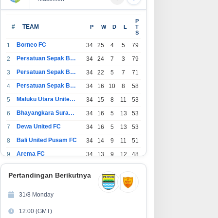
JUMAT BERKAH PENUH AKSI! RW
Hadirkan BRIF Sunday Auto
P
09 Kampung Negla Buktikan
Corner, BRI Finance Mudahkan
#
TEAM
P
W
D
L
T
S
Gotong Royong Bukan Sekadar
Warga Bali Wujudkan Mobil
Slogan, Warga Bersatu Sambut
Impian
Borneo FC
1
34
25
4
5
79
UT RI ke-81
Persatuan Sepak Bola Indonesia Bandung
2
34
24
7
3
79
Persatuan Sepak Bola Indonesia Jakarta
3
34
22
5
7
71
Persatuan Sepak Bola Surabaya
4
34
16
10
8
58
Maluku Utara United FC
5
34
15
8
11
53
Bhayangkara Surabaya United
6
34
16
5
13
53
Dewa United FC
7
34
16
5
13
53
Bali United Pusam FC
8
34
14
9
11
51
Arema FC
9
34
13
9
12
48
1
Persatuan Sepak Bola Indonesia Tangerang
34
13
6
15
45
0
Pertandingan Berikutnya
1
PSIM Yogyakarta
34
11
12
11
45
1
31/8 Monday
1
Persatuan Sepakbola Indonesia Kediri
34
11
6
17
39
12:00 (GMT)
2