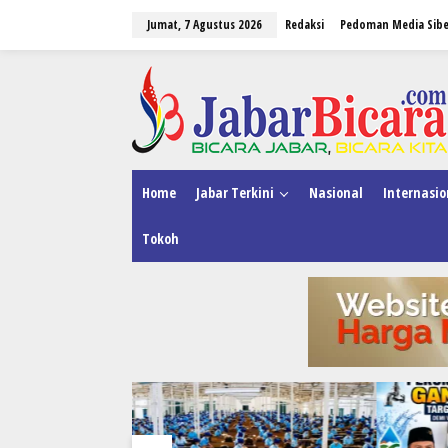
L
Jumat, 7 Agustus 2026
Redaksi
Pedoman Media Sibe
e
w
a
tutup
t
i
k
e
k
o
n
Home
Jabar Terkini
Nasional
Internasio
t
e
Tokoh
n