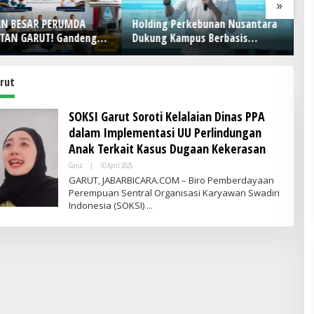
»
g Perkebunan Nusantara
PRESTASI MENDUNIA, FASILITAS
 Kampus Berbasis
MEMPRIHATINKAN! Di Balik
unan, Arya Sandhiyudha
Gemilangnya SMAN 26 Garut,
ahasiswa Angkatan
Lapangan Hoki Rusak, Masjid
a Magister ITSI
Tak Lagi Mampu Tampung
H
rut
Jamaah, Penjualan Seragam
Ikut Jadi Sorotan
SOKSI Garut Soroti Kelalaian Dinas PPA
dalam Implementasi UU Perlindungan
Anak Terkait Kasus Dugaan Kekerasan
Garut
|
10 April 2025
O
L
GARUT, JABARBICARA.COM – Biro Pemberdayaan
E
Perempuan Sentral Organisasi Karyawan Swadiri
H
Indonesia (SOKSI)
A
D
M
I
N