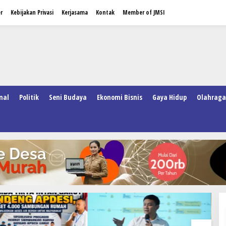
r
Kebijakan Privasi
Kerjasama
Kontak
Member of JMSI
nal
Politik
Seni Budaya
Ekonomi Bisnis
Gaya Hidup
Olahraga