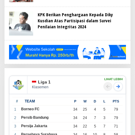
KPK Berikan Penghargaan Kepada Diky
Kusdian Atas Partisipasi dalam Survei
Penilaian Integritas 2024
LIHAT LEBIH
Liga 1
Klasemen
#
TEAM
P
W
D
L
PTS
Borneo FC
1
34
25
4
5
79
Persib Bandung
2
34
24
7
3
79
Persija Jakarta
3
34
22
5
7
71
Persebaya Surabaya
4
34
16
10
8
58