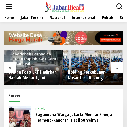
L
e
w
Home
Jabar Terkini
Nasional
Internasional
Politik
Sen
a
t
i
k
e
k
o
n
t
e
«
»
n
Lomba Foto LRT Hadirkan
Holding Perkebunan
Hadiah Menarik, Ini
Nusantara Dukung
Syaratnya
Penciptaan Lapangan
Kerja, PTPN I Serap 15–20
Ribu Pekerja di Pabrik
Survei
Tembakau
Politik
Bagaimana Warga Jakarta Menilai Kinerja
Pramono-Rano? Ini Hasil Surveinya