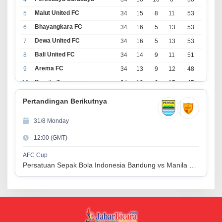
Malut United FC
5
34
15
8
11
53
Bhayangkara FC
6
34
16
5
13
53
Dewa United FC
7
34
16
5
13
53
Bali United FC
8
34
14
9
11
51
Arema FC
9
34
13
9
12
48
Persita Tangerang
10
34
13
6
15
45
PSIM Yogyakarta
11
34
11
12
11
45
Pertandingan Berikutnya
Persik Kediri
12
34
11
6
17
39
31/8 Monday
Persijap Jepara
13
34
9
9
16
36
12:00 (GMT)
Madura United FC
14
34
9
8
17
35
PSM Makassar
15
34
8
10
16
34
AFC Cup
Persatuan Sepak Bola Indonesia Bandung vs Manila Digger FC
Persis Solo
16
34
8
10
16
34
Semen Padang FC
17
34
5
5
24
20
PSBS Biak
18
34
4
6
24
18