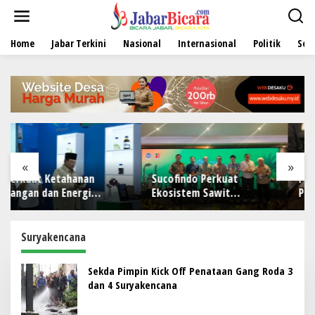
L
e
w
Home
Jabar Terkini
Nasional
Internasional
Politik
Sen
a
t
i
k
e
k
o
n
t
e
«
»
n
Sucofindo Perkuat
POST Hadir sebagai Solusi
Ekosistem Sawit
POS untuk Operasional
Berkelanjutan melalui
Restoran
si
Circular Economy
Suryakencana
Sekda Pimpin Kick Off Penataan Gang Roda 3
dan 4 Suryakencana