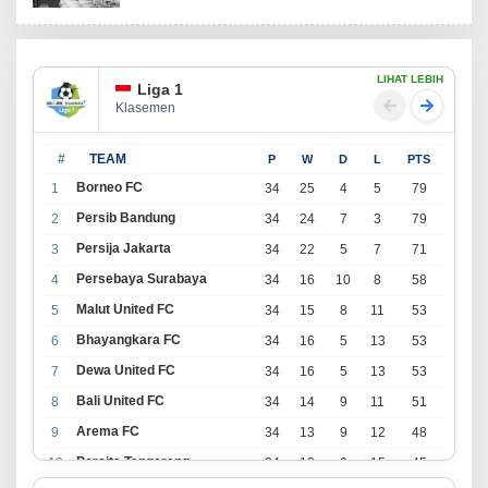
LIHAT LEBIH
Liga 1
Klasemen
#
TEAM
P
W
D
L
PTS
Borneo FC
1
34
25
4
5
79
Persib Bandung
2
34
24
7
3
79
Persija Jakarta
3
34
22
5
7
71
Persebaya Surabaya
4
34
16
10
8
58
Malut United FC
5
34
15
8
11
53
Bhayangkara FC
6
34
16
5
13
53
Dewa United FC
7
34
16
5
13
53
Bali United FC
8
34
14
9
11
51
Arema FC
9
34
13
9
12
48
Persita Tangerang
10
34
13
6
15
45