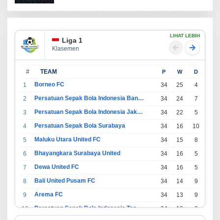
LIHAT LEBIH
Liga 1
Klasemen
#
TEAM
P
W
D
L
Borneo FC
1
34
25
4
5
Persatuan Sepak Bola Indonesia Bandung
2
34
24
7
3
Persatuan Sepak Bola Indonesia Jakarta
3
34
22
5
7
Persatuan Sepak Bola Surabaya
4
34
16
10
8
Maluku Utara United FC
5
34
15
8
11
Bhayangkara Surabaya United
6
34
16
5
13
Dewa United FC
7
34
16
5
13
Bali United Pusam FC
8
34
14
9
11
Arema FC
9
34
13
9
12
Persatuan Sepak Bola Indonesia Tangerang
10
34
13
6
15