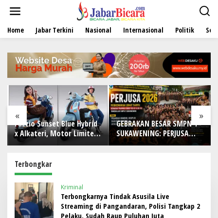
L
e
w
Home
Jabar Terkini
Nasional
Internasional
Politik
Sen
a
t
i
k
e
k
o
n
t
e
«
»
n
Fazzio Sunset Blue Hybrid
GEBRAKAN BESAR SMPN 1
x Alkateri, Motor Limited
SUKAWENING: PERJUSA
Edition Buat Nyempurnain
2026 TEMPA KARAKTER,
Look Retro-Future Lo
DISIPLIN, DAN JIWA
KEPANDUAN SISWA
Terbongkar
Kriminal
Terbongkarnya Tindak Asusila Live
Streaming di Pangandaran, Polisi Tangkap 2
Pelaku, Sudah Raup Puluhan Juta