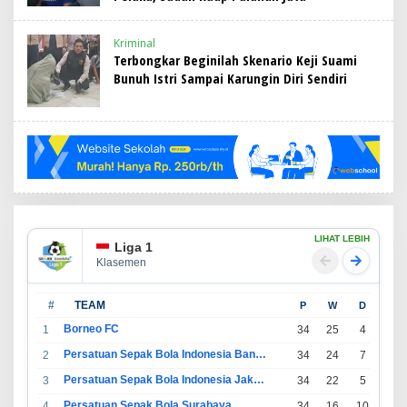
Kriminal
Terbongkar Beginilah Skenario Keji Suami
Bunuh Istri Sampai Karungin Diri Sendiri
LIHAT LEBIH
Liga 1
Klasemen
#
TEAM
P
W
D
L
Borneo FC
1
34
25
4
5
Persatuan Sepak Bola Indonesia Bandung
2
34
24
7
3
Persatuan Sepak Bola Indonesia Jakarta
3
34
22
5
7
Persatuan Sepak Bola Surabaya
4
34
16
10
8