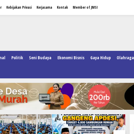
r
Kebijakan Privasi
Kerjasama
Kontak
Member of JMSI
nal
Politik
Seni Budaya
Ekonomi Bisnis
Gaya Hidup
Olahraga