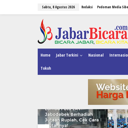
L
Sabtu, 8 Agustus 2026
Redaksi
Pedoman Media Sibe
e
w
a
tutup
t
i
k
e
k
o
n
Home
Jabar Terkini
Nasional
Internasio
t
e
Tokoh
n