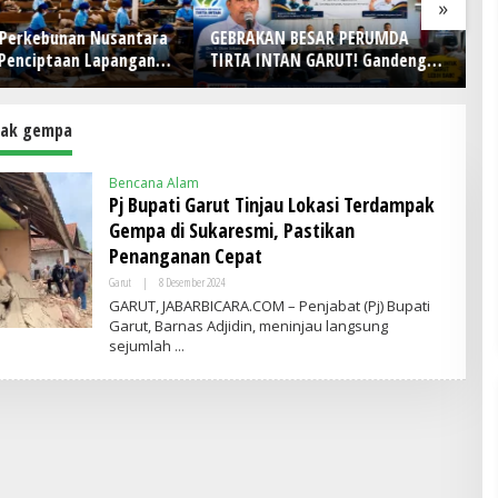
»
 Perkebunan Nusantara
GEBRAKAN BESAR PERUMDA
H
Penciptaan Lapangan
TIRTA INTAN GARUT! Gandeng
D
TPN I Serap 15–20 Ribu
APDESI, Target 4.000
Pe
 di Pabrik Tembakau
Sambungan Rumah Demi
J
Wujudkan Akses Air Bersih
P
ak gempa
untuk Masyarakat
Bencana Alam
Pj Bupati Garut Tinjau Lokasi Terdampak
Gempa di Sukaresmi, Pastikan
Penanganan Cepat
Garut
|
8 Desember 2024
O
L
GARUT, JABARBICARA.COM – Penjabat (Pj) Bupati
E
Garut, Barnas Adjidin, meninjau langsung
H
sejumlah
A
D
M
I
N