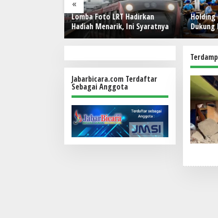
«
RATNYA
Lomba Foto LRT Hadirkan
Holding
NIA PERS! IWO
Hadiah Menarik, Ini Syaratnya
Dukung 
a Bekasi Rayakan
Kerja, P
an Doa, Tabur
Pekerja
i Sosial Sarat
Terdamp
Jabarbicara.com Terdaftar
Sebagai Anggota