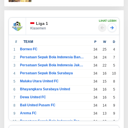
LIHAT LEBIH
Liga 1
Klasemen
#
TEAM
P
W
D
L
Borneo FC
1
34
25
4
5
Persatuan Sepak Bola Indonesia Bandung
2
34
24
7
3
Persatuan Sepak Bola Indonesia Jakarta
3
34
22
5
7
Persatuan Sepak Bola Surabaya
4
34
16
10
8
Maluku Utara United FC
5
34
15
8
11
Bhayangkara Surabaya United
6
34
16
5
13
Dewa United FC
7
34
16
5
13
Bali United Pusam FC
8
34
14
9
11
Arema FC
9
34
13
9
12
Persatuan Sepak Bola Indonesia Tangerang
10
34
13
6
15