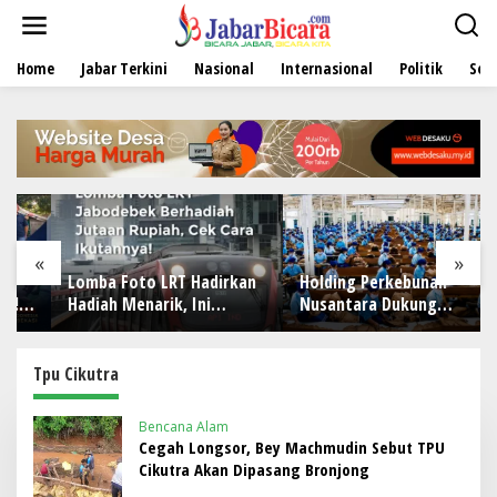
L
e
w
Home
Jabar Terkini
Nasional
Internasional
Politik
Sen
a
t
i
k
e
k
o
n
t
e
«
»
n
Lomba Foto LRT Hadirkan
Holding Perkebunan
Hadiah Menarik, Ini
Nusantara Dukung
Syaratnya
Penciptaan Lapangan
Kerja, PTPN I Serap 15–20
Ribu Pekerja di Pabrik
Tpu Cikutra
Tembakau
Bencana Alam
Cegah Longsor, Bey Machmudin Sebut TPU
Cikutra Akan Dipasang Bronjong