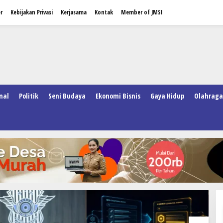
r
Kebijakan Privasi
Kerjasama
Kontak
Member of JMSI
nal
Politik
Seni Budaya
Ekonomi Bisnis
Gaya Hidup
Olahraga