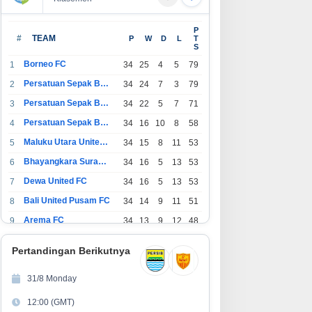
I TENGAH GEMPURAN BUDAYA
Kemampuan Bahasa Inggris
P
ODERN! SDN 1 Wanamekar
Anak Indonesia Masih Menjadi
#
TEAM
P
W
D
L
T
S
hirkan Generasi Penari Sunda,
Tantangan, Pendekatan
njaga Warisan Leluhur dari
Pembelajaran Dinilai Perlu
Borneo FC
1
34
25
4
5
79
ang Kelas
Berubah
Persatuan Sepak Bola Indonesia Bandung
2
34
24
7
3
79
Persatuan Sepak Bola Indonesia Jakarta
3
34
22
5
7
71
Persatuan Sepak Bola Surabaya
4
34
16
10
8
58
Maluku Utara United FC
5
34
15
8
11
53
Bhayangkara Surabaya United
6
34
16
5
13
53
Dewa United FC
7
34
16
5
13
53
Bali United Pusam FC
8
34
14
9
11
51
Arema FC
9
34
13
9
12
48
1
Persatuan Sepak Bola Indonesia Tangerang
34
13
6
15
45
0
Pertandingan Berikutnya
1
PSIM Yogyakarta
34
11
12
11
45
1
31/8 Monday
1
Persatuan Sepakbola Indonesia Kediri
34
11
6
17
39
12:00 (GMT)
2