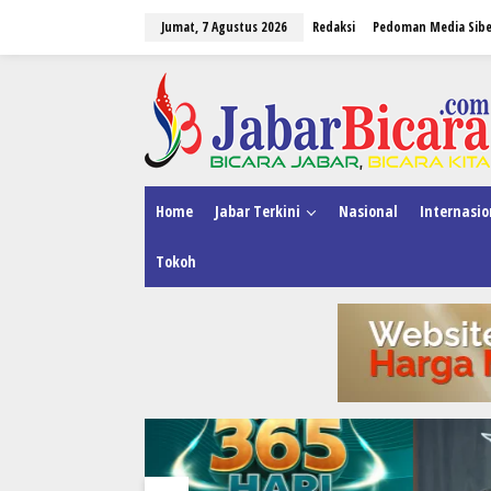
L
Jumat, 7 Agustus 2026
Redaksi
Pedoman Media Sibe
e
w
a
tutup
t
i
k
e
k
o
n
Home
Jabar Terkini
Nasional
Internasio
t
e
Tokoh
n