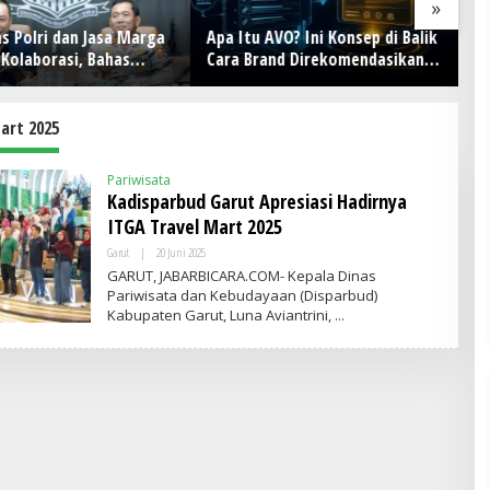
»
s Polri dan Jasa Marga
Apa Itu AVO? Ini Konsep di Balik
D
Kolaborasi, Bahas
Cara Brand Direkomendasikan
M
sasi, Nataru hingga
AI
La
ban ODOL
Me
Ru
art 2025
Pariwisata
Kadisparbud Garut Apresiasi Hadirnya
ITGA Travel Mart 2025
Garut
|
20 Juni 2025
O
L
GARUT, JABARBICARA.COM- Kepala Dinas
E
Pariwisata dan Kebudayaan (Disparbud)
H
Kabupaten Garut, Luna Aviantrini,
A
D
M
I
N