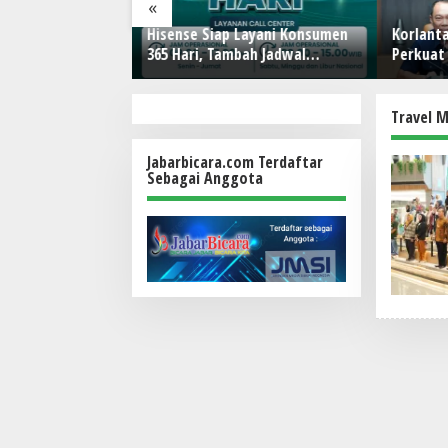
«
Terminal Tanjung
Hisense Siap Layani Konsumen
Korlanta
Kinerja
365 Hari, Tambah Jadwal
Perkuat 
elabuhan
Layanan Call Center Hisense
Digitali
Care
Penerti
Travel M
Jabarbicara.com Terdaftar
Sebagai Anggota