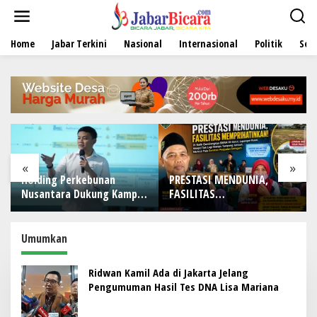
L
e
w
Home
Jabar Terkini
Nasional
Internasional
Politik
Sen
a
t
i
k
e
k
o
n
t
e
«
»
n
Holding Perkebunan
PRESTASI MENDUNIA,
Nusantara Dukung Kampus
FASILITAS
Berbasis Perkebunan, Arya
MEMPRIHATINKAN! Di Balik
Sandhiyudha Jadi
Gemilangnya SMAN 26
Mahasiswa Angkatan
Garut, Lapangan Hoki
Umumkan
Pertama Magister ITSI
Rusak, Masjid Tak Lagi
Mampu Tampung Jamaah,
Ridwan Kamil Ada di Jakarta Jelang
Penjualan Seragam Ikut
Pengumuman Hasil Tes DNA Lisa Mariana
Jadi Sorotan