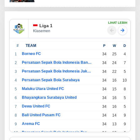
LIHAT LEBIH
Liga 1
Klasemen
#
TEAM
P
W
D
L
Borneo FC
1
34
25
4
5
Persatuan Sepak Bola Indonesia Bandung
2
34
24
7
3
Persatuan Sepak Bola Indonesia Jakarta
3
34
22
5
7
Persatuan Sepak Bola Surabaya
4
34
16
10
8
Maluku Utara United FC
5
34
15
8
11
Bhayangkara Surabaya United
6
34
16
5
13
Dewa United FC
7
34
16
5
13
Bali United Pusam FC
8
34
14
9
11
Arema FC
9
34
13
9
12
Persatuan Sepak Bola Indonesia Tangerang
10
34
13
6
15