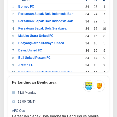
Borneo FC
1
34
25
4
5
Persatuan Sepak Bola Indonesia Bandung
2
34
24
7
3
Persatuan Sepak Bola Indonesia Jakarta
3
34
22
5
7
Persatuan Sepak Bola Surabaya
4
34
16
10
8
Maluku Utara United FC
5
34
15
8
11
Bhayangkara Surabaya United
6
34
16
5
13
Dewa United FC
7
34
16
5
13
Bali United Pusam FC
8
34
14
9
11
Arema FC
9
34
13
9
12
Persatuan Sepak Bola Indonesia Tangerang
10
34
13
6
15
PSIM Yogyakarta
11
34
11
12
11
Pertandingan Berikutnya
Persatuan Sepakbola Indonesia Kediri
12
34
11
6
17
31/8 Monday
Perserikatan Sepak Bola Indonesia Jepara
13
34
9
9
16
12:00 (GMT)
Madura United FC
14
34
9
8
17
Persatuan Sepakbola Makassar
15
34
8
10
16
AFC Cup
Persatuan Sepak Bola Indonesia Bandung vs Manila Digger FC
Persis Solo
16
34
8
10
16