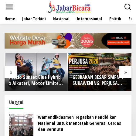
L
e
w
Home
Jabar Terkini
Nasional
Internasional
Politik
Sen
a
t
i
k
e
k
o
n
t
e
«
»
n
Fazzio Sunset Blue Hybrid
GEBRAKAN BESAR SMPN 1
x Alkateri, Motor Limited
SUKAWENING: PERJUSA
Edition Buat Nyempurnain
2026 TEMPA KARAKTER,
Look Retro-Future Lo
DISIPLIN, DAN JIWA
KEPANDUAN SISWA
Unggul
‎Wamendikdasmen Tegaskan Pendidikan
Nasional untuk Mencetak Generasi Cerdas
dan Bermutu