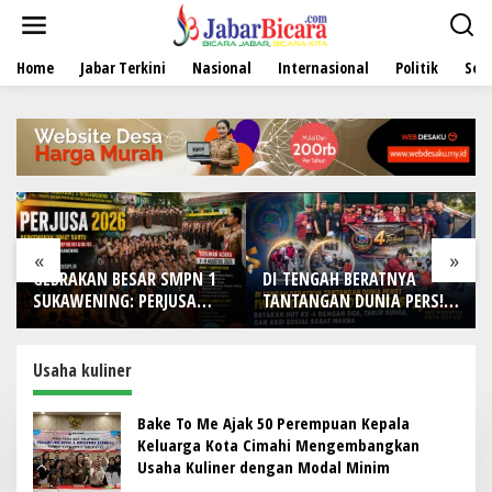
L
e
w
Home
Jabar Terkini
Nasional
Internasional
Politik
Sen
a
t
i
k
e
k
o
n
t
e
«
»
n
GEBRAKAN BESAR SMPN 1
DI TENGAH BERATNYA
SUKAWENING: PERJUSA
TANTANGAN DUNIA PERS!
2026 TEMPA KARAKTER,
IWO Indonesia Kota
DISIPLIN, DAN JIWA
Bekasi Rayakan HUT Ke-4
KEPANDUAN SISWA
dengan Doa, Tabur Bunga,
Usaha kuliner
dan Aksi Sosial Sarat
Makna
Bake To Me Ajak 50 Perempuan Kepala
Keluarga Kota Cimahi Mengembangkan
Usaha Kuliner dengan Modal Minim