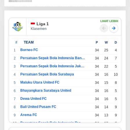
LIHAT LEBIH
Liga 1
Klasemen
#
TEAM
P
W
D
L
Borneo FC
1
34
25
4
5
Persatuan Sepak Bola Indonesia Bandung
2
34
24
7
3
Persatuan Sepak Bola Indonesia Jakarta
3
34
22
5
7
Persatuan Sepak Bola Surabaya
4
34
16
10
8
Maluku Utara United FC
5
34
15
8
11
Bhayangkara Surabaya United
6
34
16
5
13
Dewa United FC
7
34
16
5
13
Bali United Pusam FC
8
34
14
9
11
Arema FC
9
34
13
9
12
Persatuan Sepak Bola Indonesia Tangerang
10
34
13
6
15