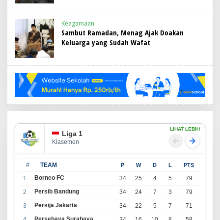
Keagamaan
Sambut Ramadan, Menag Ajak Doakan
Keluarga yang Sudah Wafat
LIHAT LEBIH
Liga 1
Klasemen
#
TEAM
P
W
D
L
PTS
Borneo FC
1
34
25
4
5
79
Persib Bandung
2
34
24
7
3
79
Persija Jakarta
3
34
22
5
7
71
Persebaya Surabaya
4
34
16
10
8
58