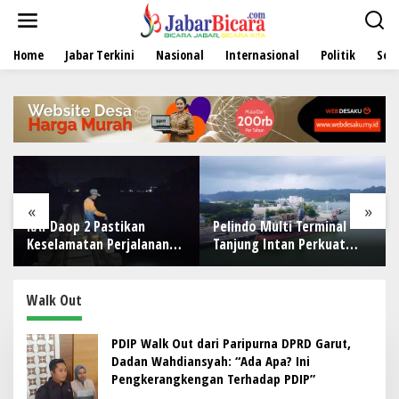
L
e
w
Home
Jabar Terkini
Nasional
Internasional
Politik
Sen
a
t
i
k
e
k
o
n
t
e
«
»
n
KAI Daop 2 Pastikan
Pelindo Multi Terminal
Keselamatan Perjalanan
Tanjung Intan Perkuat
Kereta Api Usai Gempa
Kinerja Operasional
Pangandaran
Pelabuhan
Walk Out
PDIP Walk Out dari Paripurna DPRD Garut,
Dadan Wahdiansyah: “Ada Apa? Ini
Pengkerangkengan Terhadap PDIP”