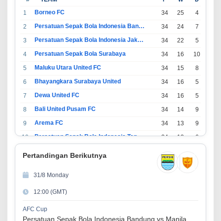
Borneo FC
1
34
25
4
5
Persatuan Sepak Bola Indonesia Bandung
2
34
24
7
3
Persatuan Sepak Bola Indonesia Jakarta
3
34
22
5
7
Persatuan Sepak Bola Surabaya
4
34
16
10
8
Maluku Utara United FC
5
34
15
8
11
Bhayangkara Surabaya United
6
34
16
5
13
Dewa United FC
7
34
16
5
13
Bali United Pusam FC
8
34
14
9
11
Arema FC
9
34
13
9
12
Persatuan Sepak Bola Indonesia Tangerang
10
34
13
6
15
PSIM Yogyakarta
11
34
11
12
11
Pertandingan Berikutnya
Persatuan Sepakbola Indonesia Kediri
12
34
11
6
17
31/8 Monday
Perserikatan Sepak Bola Indonesia Jepara
13
34
9
9
16
12:00 (GMT)
Madura United FC
14
34
9
8
17
Persatuan Sepakbola Makassar
15
34
8
10
16
AFC Cup
Persatuan Sepak Bola Indonesia Bandung vs Manila Digger FC
Persis Solo
16
34
8
10
16