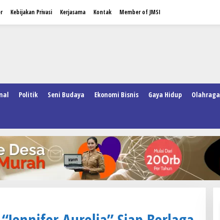
r
Kebijakan Privasi
Kerjasama
Kontak
Member of JMSI
nal
Politik
Seni Budaya
Ekonomi Bisnis
Gaya Hidup
Olahraga
 “Jennifer Aurelia” Siap Berlaga