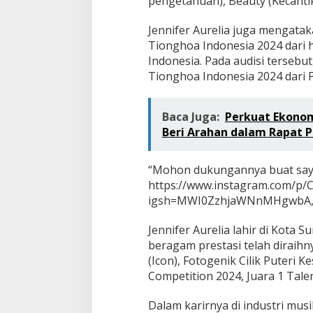
pengetahuan), Beauty (Kecantik
n
e
s
Jennifer Aurelia juga mengatak
i
Tionghoa Indonesia 2024 dari h
a
Indonesia. Pada audisi tersebut,
2
Tionghoa Indonesia 2024 dari P
0
2
4
Baca Juga:
Perkuat Ekonom
Beri Arahan dalam Rapat P
“Mohon dukungannya buat saya
https://www.instagram.com/p
igsh=MWI0ZzhjaWNnMHgwbA,” ka
Jennifer Aurelia lahir di Kota 
beragam prestasi telah diraihny
(Icon), Fotogenik Cilik Puteri 
Competition 2024, Juara 1 Talen
Dalam karirnya di industri musi