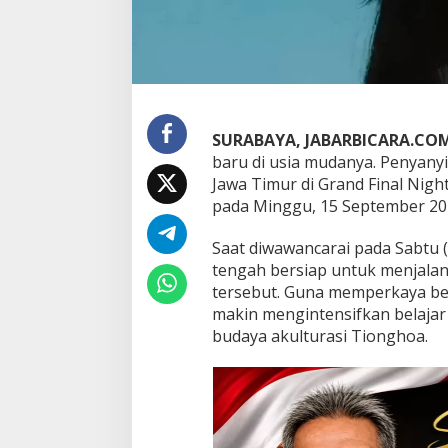
e
r
A
u
r
e
l
SURABAYA, JABARBICARA.CO
i
a
baru di usia mudanya. Penyanyi
"
Jawa Timur di Grand Final Nigh
S
pada Minggu, 15 September 202
i
a
Saat diwawancarai pada Sabtu (
p
B
tengah bersiap untuk menjalan
e
tersebut. Guna memperkaya be
r
makin mengintensifkan belajar 
l
budaya akulturasi Tionghoa.
a
g
a
d
i
G
r