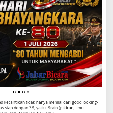
es kecantikan tidak hanya menilai dari good looking-
s siap dengan 3B, yaitu: Brain (pikiran, ilmu