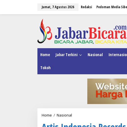
L
Jumat, 7 Agustus 2026
Redaksi
Pedoman Media Sibe
e
w
a
tutup
t
i
k
e
k
o
n
Home
Jabar Terkini
Nasional
Internasio
t
e
Tokoh
n
Home
/
Nasional
A
r
Artis Indonesia Records
t