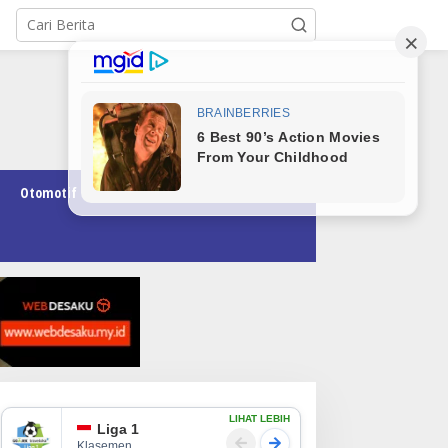
Otomotif
Pendidikan
Teknologi
Opini
LIHAT LEBIH
Liga 1
Klasemen