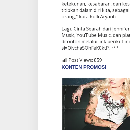
ketekunan, kesabaran, dan kes
titipkan dalam diri kita, seba
orang,” kata Rulli Aryanto.
Lagu Cinta Searah dari Jennife
Music, YouTube Music, dan platf
ditonton melalui link berikut i
si=Olvcha5OhFeK0ktP. ***
Post Views:
859