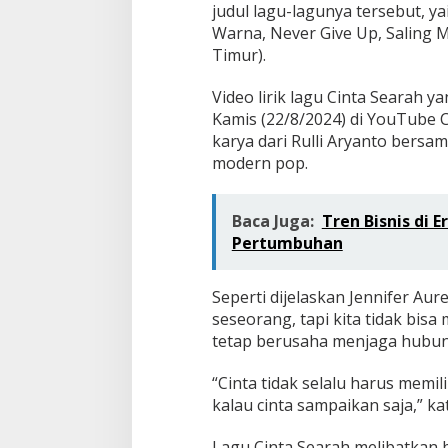
judul lagu-lagunya tersebut, ya
Warna, Never Give Up, Saling 
Timur).
Video lirik lagu Cinta Searah ya
Kamis (22/8/2024) di YouTube 
karya dari Rulli Aryanto bersa
modern pop.
Baca Juga:
Tren Bisnis di 
Pertumbuhan
Seperti dijelaskan Jennifer Aur
seseorang, tapi kita tidak bisa
tetap berusaha menjaga hubun
“Cinta tidak selalu harus memili
kalau cinta sampaikan saja,” kat
Lagu Cinta Searah melibatkan 