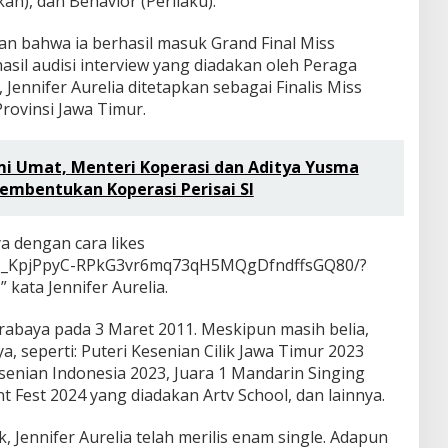
an), dan Behavior (Perilaku).
an bahwa ia berhasil masuk Grand Final Miss
asil audisi interview yang diadakan oleh Peraga
 Jennifer Aurelia ditetapkan sebagai Finalis Miss
rovinsi Jawa Timur.
i Umat, Menteri Koperasi dan Aditya Yusma
embentukan Koperasi Perisai SI
 dengan cara likes
/C_KpjPpyC-RPkG3vr6mq73qH5MQgDfndffsGQ80/?
ta Jennifer Aurelia.
Surabaya pada 3 Maret 2011. Meskipun masih belia,
a, seperti: Puteri Kesenian Cilik Jawa Timur 2023
Kesenian Indonesia 2023, Juara 1 Mandarin Singing
t Fest 2024 yang diadakan Artv School, dan lainnya.
k, Jennifer Aurelia telah merilis enam single. Adapun