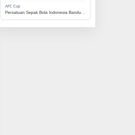
1
Persijap Jepara
34
9
9
16
36
AFC Cup
3
Persatuan Sepak Bola Indonesia Bandung vs Manila Digger FC
1
Madura United FC
34
9
8
17
35
4
1
PSM Makassar
34
8
10
16
34
5
1
Persis Solo
34
8
10
16
34
6
1
Semen Padang FC
34
5
5
24
20
7
1
PSBS Biak
34
4
6
24
18
8