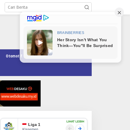
Otomotif
Pendidikan
Teknologi
Opini
LIHAT LEBIH
Liga 1
Klasemen