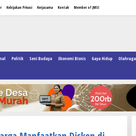
r
Kebijakan Privasi
Kerjasama
Kontak
Member of JMSI
nal
Politik
Seni Budaya
Ekonomi Bisnis
Gaya Hidup
Olahraga
arga Manfaatkan Diskon di