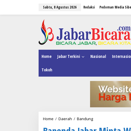
L
Sabtu, 8 Agustus 2026
Redaksi
Pedoman Media Sibe
e
w
a
tutup
t
i
k
e
k
o
n
Home
Jabar Terkini
Nasional
Internasio
t
e
Tokoh
n
Home
/
Daerah
/
Bandung
B
a
Bapenda Jabar Minta W
p