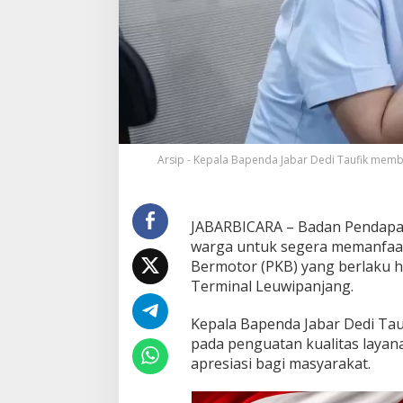
t
k
a
n
D
i
s
k
o
n
Arsip - Kepala Bapenda Jabar Dedi Taufik mem
d
i
S
a
JABARBICARA – Badan Pendapat
m
warga untuk segera memanfaat
s
Bermotor (PKB) yang berlaku h
a
Terminal Leuwipanjang.
t
T
e
Kepala Bapenda Jabar Dedi Tau
r
pada penguatan kualitas layana
m
apresiasi bagi masyarakat.
i
n
a