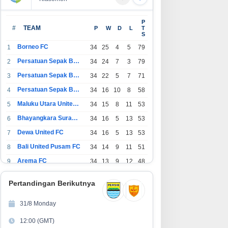
P
#
TEAM
P
W
D
L
T
S
Borneo FC
1
34
25
4
5
79
Persatuan Sepak Bola Indonesia Bandung
2
34
24
7
3
79
Persatuan Sepak Bola Indonesia Jakarta
3
34
22
5
7
71
Persatuan Sepak Bola Surabaya
4
34
16
10
8
58
Maluku Utara United FC
5
34
15
8
11
53
Bhayangkara Surabaya United
6
34
16
5
13
53
Dewa United FC
7
34
16
5
13
53
Bali United Pusam FC
8
34
14
9
11
51
Arema FC
9
34
13
9
12
48
1
Persatuan Sepak Bola Indonesia Tangerang
34
13
6
15
45
0
Pertandingan Berikutnya
1
PSIM Yogyakarta
34
11
12
11
45
1
31/8 Monday
1
Persatuan Sepakbola Indonesia Kediri
34
11
6
17
39
12:00 (GMT)
2