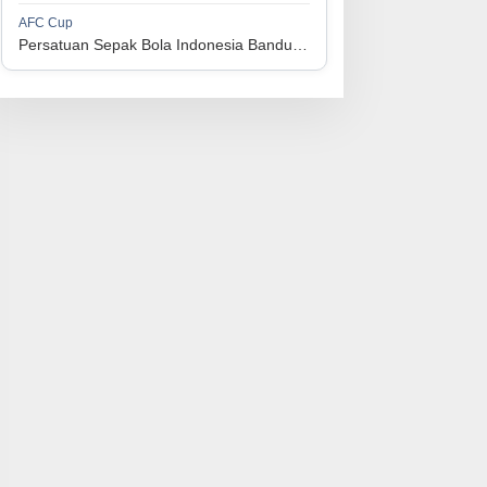
1
Perserikatan Sepak Bola Indonesia Jepara
34
9
9
16
36
AFC Cup
3
Persatuan Sepak Bola Indonesia Bandung vs Manila Digger FC
1
Madura United FC
34
9
8
17
35
4
1
Persatuan Sepakbola Makassar
34
8
10
16
34
5
1
Persis Solo
34
8
10
16
34
6
1
Semen Padang FC
34
5
5
24
20
7
1
Persatuan Sepak Bola Biak Sekitarnya
34
4
6
24
18
8