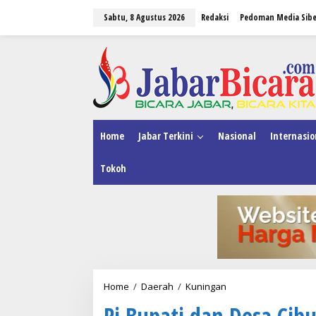
L
Sabtu, 8 Agustus 2026
Redaksi
Pedoman Media Sibe
e
w
a
tutup
t
i
k
e
k
o
n
Home
Jabar Terkini
Nasional
Internasio
t
e
Tokoh
n
Home
/
Daerah
/
Kuningan
P
j
Pj Bupati dan Desa Cib
B