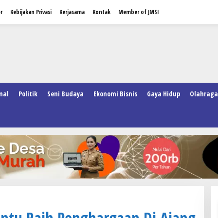
r
Kebijakan Privasi
Kerjasama
Kontak
Member of JMSI
nal
Politik
Seni Budaya
Ekonomi Bisnis
Gaya Hidup
Olahraga
untu Raih Penghargaan Di Ajang