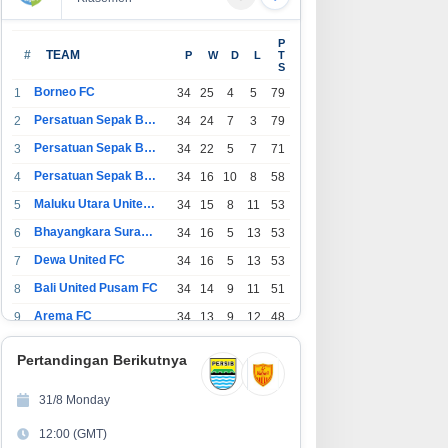
P
#
TEAM
P
W
D
L
T
S
Borneo FC
1
34
25
4
5
79
Persatuan Sepak Bola Indonesia Bandung
2
34
24
7
3
79
Persatuan Sepak Bola Indonesia Jakarta
3
34
22
5
7
71
Persatuan Sepak Bola Surabaya
4
34
16
10
8
58
Maluku Utara United FC
5
34
15
8
11
53
Bhayangkara Surabaya United
6
34
16
5
13
53
Dewa United FC
7
34
16
5
13
53
Bali United Pusam FC
8
34
14
9
11
51
Arema FC
9
34
13
9
12
48
1
Persatuan Sepak Bola Indonesia Tangerang
34
13
6
15
45
0
Pertandingan Berikutnya
1
PSIM Yogyakarta
34
11
12
11
45
1
31/8 Monday
1
Persatuan Sepakbola Indonesia Kediri
34
11
6
17
39
12:00 (GMT)
2