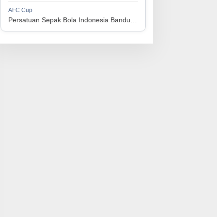
1
Perserikatan Sepak Bola Indonesia Jepara
34
9
9
16
36
AFC Cup
3
Persatuan Sepak Bola Indonesia Bandung vs Manila Digger FC
1
Madura United FC
34
9
8
17
35
4
1
Persatuan Sepakbola Makassar
34
8
10
16
34
5
1
Persis Solo
34
8
10
16
34
6
1
Semen Padang FC
34
5
5
24
20
7
1
Persatuan Sepak Bola Biak Sekitarnya
34
4
6
24
18
8