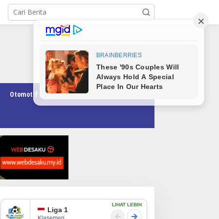
Otomotif
Pendidikan
Teknologi
Opini
LIHAT LEBIH
Liga 1
Klasemen