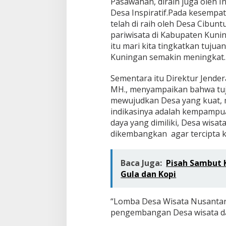
Pasawahan, diraih juga oleh 
Desa Inspiratif.Pada kesempa
telah di raih oleh Desa Cibunt
pariwisata di Kabupaten Kun
itu mari kita tingkatkan tujua
Kuningan semakin meningkat.
Sementara itu Direktur Jende
MH., menyampaikan bahwa tu
mewujudkan Desa yang kuat, ma
indikasinya adalah kempampu
daya yang dimiliki, Desa wisa
dikembangkan agar tercipta k
Baca Juga:
Pisah Sambut K
Gula dan Kopi
“Lomba Desa Wisata Nusantar
pengembangan Desa wisata da