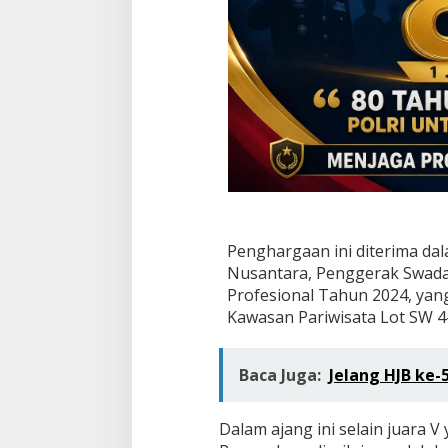
W
i
s
a
t
a
N
u
s
a
n
t
a
Penghargaan ini diterima da
r
a
Nusantara, Penggerak Swad
2
Profesional Tahun 2024, yan
0
Kawasan Pariwisata Lot SW 4
2
4
Baca Juga:
Jelang HJB ke-
Dalam ajang ini selain juara 