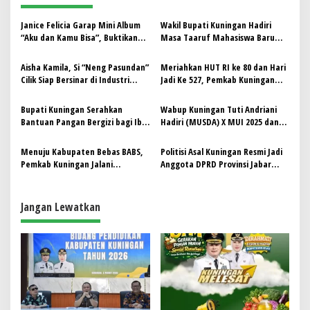
a
s
Janice Felicia Garap Mini Album
Wakil Bupati Kuningan Hadiri
“Aku dan Kamu Bisa”, Buktikan
Masa Taaruf Mahasiswa Baru
i
Anak Down Syndrome Juga Bisa
Universitas Muhammadiyah
p
Bersinar
Kuningan 2025
Aisha Kamila, Si “Neng Pasundan”
Meriahkan HUT RI ke 80 dan Hari
Cilik Siap Bersinar di Industri
Jadi Ke 527, Pemkab Kuningan
o
Musik Tanah Air
Gelar Kirab Merah Putih
s
Bupati Kuningan Serahkan
Wabup Kuningan Tuti Andriani
Bantuan Pangan Bergizi bagi Ibu
Hadiri (MUSDA) X MUI 2025 dan
Hamil dan Menyusui
Resmikan Gedung MUI
Menuju Kabupaten Bebas BABS,
Politisi Asal Kuningan Resmi Jadi
Pemkab Kuningan Jalani
Anggota DPRD Provinsi Jabar
Verifikasi Lapangan ODF oleh Tim
Melalui Mekanisme PAW, Ini
Provinsi Jabar
Sosoknya
Jangan Lewatkan