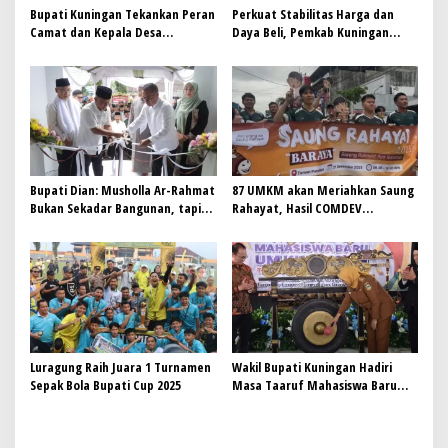
Bupati Kuningan Tekankan Peran
Perkuat Stabilitas Harga dan
Camat dan Kepala Desa
Daya Beli, Pemkab Kuningan
Akselerasi Peningkatan Rata-
Gelar GPM Spesial Ramadan 2026
Rata Lama Sekolah
di 15 Kecamatan
Bupati Dian: Musholla Ar-Rahmat
87 UMKM akan Meriahkan Saung
Bukan Sekadar Bangunan, tapi
Rahayat, Hasil COMDEV
Manifestasi Doa dan Keikhlasan
Universitas Prasetiya Mulya
Bersama Pemkab Kuningan
Luragung Raih Juara 1 Turnamen
Wakil Bupati Kuningan Hadiri
Sepak Bola Bupati Cup 2025
Masa Taaruf Mahasiswa Baru
Universitas Muhammadiyah
Kuningan 2025