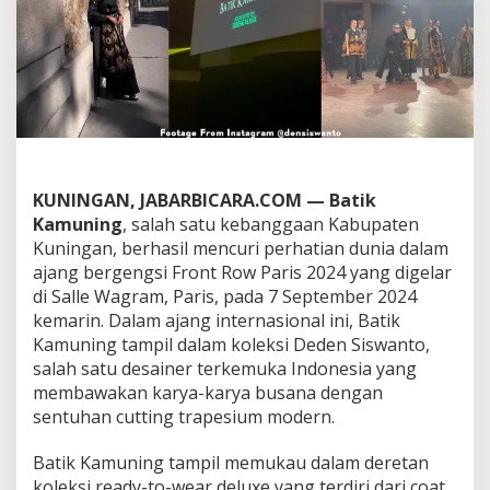
u
n
i
n
g
a
n
B
e
r
KUNINGAN, JABARBICARA.COM — Batik
s
i
Kamuning
, salah satu kebanggaan Kabupaten
n
Kuningan, berhasil mencuri perhatian dunia dalam
a
ajang bergengsi Front Row Paris 2024 yang digelar
r
di Salle Wagram, Paris, pada 7 September 2024
d
kemarin. Dalam ajang internasional ini, Batik
i
A
Kamuning tampil dalam koleksi Deden Siswanto,
j
salah satu desainer terkemuka Indonesia yang
a
membawakan karya-karya busana dengan
n
sentuhan cutting trapesium modern.
g
F
r
Batik Kamuning tampil memukau dalam deretan
o
koleksi ready-to-wear deluxe yang terdiri dari coat,