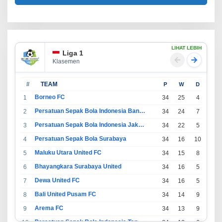
LIHAT LEBIH
Liga 1
Klasemen
#
TEAM
P
W
D
L
Borneo FC
1
34
25
4
5
Persatuan Sepak Bola Indonesia Bandung
2
34
24
7
3
Persatuan Sepak Bola Indonesia Jakarta
3
34
22
5
7
Persatuan Sepak Bola Surabaya
4
34
16
10
8
Maluku Utara United FC
5
34
15
8
11
Bhayangkara Surabaya United
6
34
16
5
13
Dewa United FC
7
34
16
5
13
Bali United Pusam FC
8
34
14
9
11
Arema FC
9
34
13
9
12