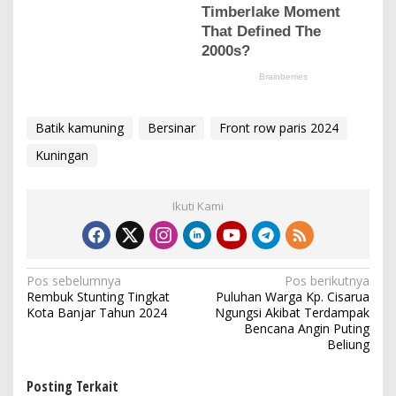
Batik kamuning
Bersinar
Front row paris 2024
Kuningan
Ikuti Kami
N
Pos sebelumnya
Pos berikutnya
Rembuk Stunting Tingkat
Puluhan Warga Kp. Cisarua
a
Kota Banjar Tahun 2024
Ngungsi Akibat Terdampak
v
Bencana Angin Puting
Beliung
i
g
Posting Terkait