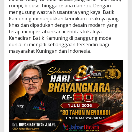
n
rompi, blouse, hingga celana dan rok. Dengan
t
mengusung wastra Nusantara yang kaya, Batik
R
o
Kamuning menunjukkan keunikan coraknya yang
w
khas dan dipadukan dengan desain modern yang
P
tetap mempertahankan identitas lokalnya.
a
Kehadiran Batik Kamuning di panggung mode
r
dunia ini menjadi kebanggaan tersendiri bagi
i
s
masyarakat Kuningan dan Indonesia.
2
0
2
4