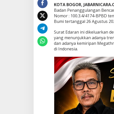
KOTA BOGOR, JABARNICARA
m
p
Badan Penanggulangan Bencan
a
Nomor : 100.3.4/4174-BPBD te
M
Bumi tertanggal 26 Agustus 20
e
g
Surat Edaran ini dikeluarkan
a
t
yang menunjukkan adanya trend
h
dan adanya kemiripan Megathr
r
di Indonesia.
u
s
t