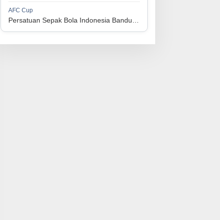
1
Perserikatan Sepak Bola Indonesia Jepara
34
9
9
16
36
AFC Cup
3
Persatuan Sepak Bola Indonesia Bandung vs Manila Digger FC
1
Madura United FC
34
9
8
17
35
4
1
Persatuan Sepakbola Makassar
34
8
10
16
34
5
1
Persis Solo
34
8
10
16
34
6
1
Semen Padang FC
34
5
5
24
20
7
1
Persatuan Sepak Bola Biak Sekitarnya
34
4
6
24
18
8