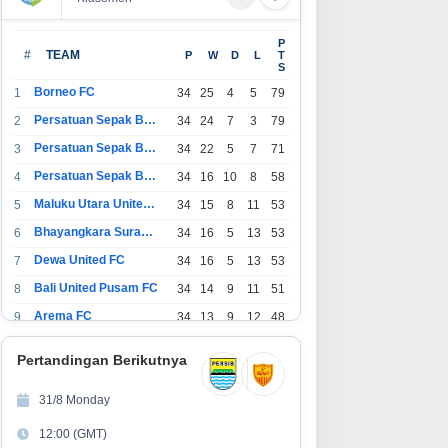
P
#
TEAM
P
W
D
L
T
S
Borneo FC
1
34
25
4
5
79
Persatuan Sepak Bola Indonesia Bandung
2
34
24
7
3
79
Persatuan Sepak Bola Indonesia Jakarta
3
34
22
5
7
71
Persatuan Sepak Bola Surabaya
4
34
16
10
8
58
Maluku Utara United FC
5
34
15
8
11
53
Bhayangkara Surabaya United
6
34
16
5
13
53
Dewa United FC
7
34
16
5
13
53
Bali United Pusam FC
8
34
14
9
11
51
Arema FC
9
34
13
9
12
48
1
Persatuan Sepak Bola Indonesia Tangerang
34
13
6
15
45
0
Pertandingan Berikutnya
1
PSIM Yogyakarta
34
11
12
11
45
1
31/8 Monday
1
Persatuan Sepakbola Indonesia Kediri
34
11
6
17
39
12:00 (GMT)
2