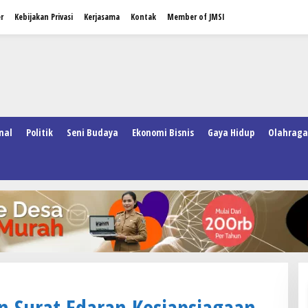
r
Kebijakan Privasi
Kerjasama
Kontak
Member of JMSI
nal
Politik
Seni Budaya
Ekonomi Bisnis
Gaya Hidup
Olahraga
n Surat Edaran Kesiapsiagaan