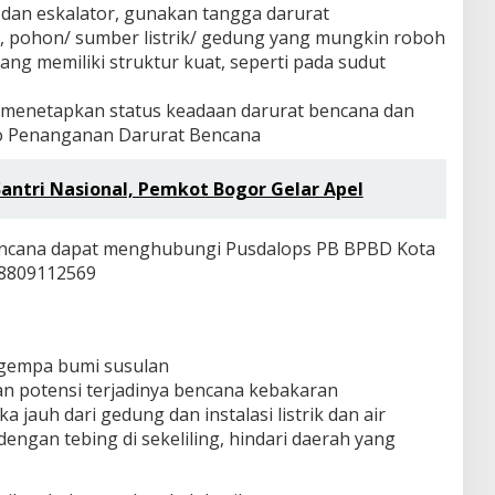
 dan eskalator, gunakan tangga darurat
ng, pohon/ sumber listrik/ gedung yang mungkin roboh
ng memiliki struktur kuat, seperti pada sudut
t menetapkan status keadaan darurat bencana dan
 Penanganan Darurat Bencana
Santri Nasional, Pemkot Bogor Gelar Apel
encana dapat menghubungi Pusdalops PB BPBD Kota
88809112569
gempa bumi susulan
an potensi terjadinya bencana kebakaran
a jauh dari gedung dan instalasi listrik dan air
dengan tebing di sekeliling, hindari daerah yang