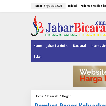
L
Jumat, 7 Agustus 2026
Redaksi
Pedoman Media Sibe
e
w
a
tutup
t
i
k
e
k
o
n
Home
Jabar Terkini
Nasional
Internasio
t
e
Tokoh
n
Home
/
Daerah
/
Bogor
P
e
Pemkot Bogor Keluarka
m