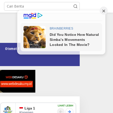
Otomotif
Pendidikan
Teknologi
Opini
LIHAT LEBIH
Liga 1
Klasemen