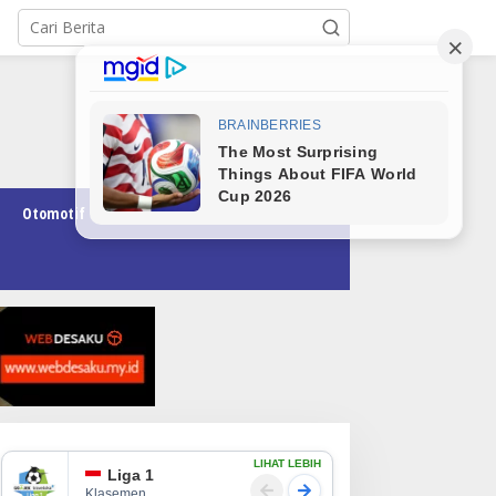
Otomotif
Pendidikan
Teknologi
Opini
LIHAT LEBIH
Liga 1
Klasemen