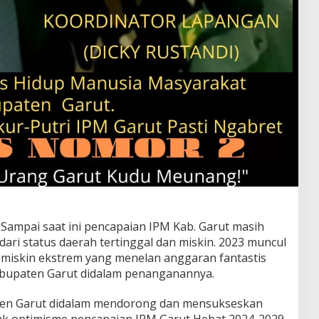
Sampai saat ini pencapaian IPM Kab. Garut masih
ari status daerah tertinggal dan miskin. 2023 muncul
miskin ekstrem yang menelan anggaran fantastis
abupaten Garut didalam penanganannya.
ten Garut didalam mendorong dan mensukseskan