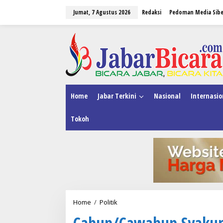
L
Jumat, 7 Agustus 2026
Redaksi
Pedoman Media Sibe
e
w
a
tutup
t
i
k
e
k
o
n
Home
Jabar Terkini
Nasional
Internasio
t
e
Tokoh
n
Home
/
Politik
C
a
Cabup/Cawabup Syakur 
b