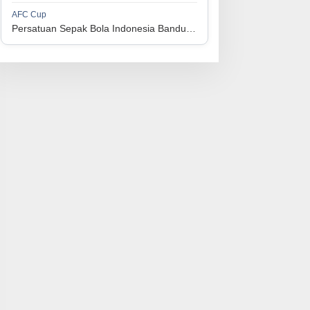
1
Perserikatan Sepak Bola Indonesia Jepara
34
9
9
16
36
AFC Cup
3
Persatuan Sepak Bola Indonesia Bandung vs Manila Digger FC
1
Madura United FC
34
9
8
17
35
4
1
Persatuan Sepakbola Makassar
34
8
10
16
34
5
1
Persis Solo
34
8
10
16
34
6
1
Semen Padang FC
34
5
5
24
20
7
1
Persatuan Sepak Bola Biak Sekitarnya
34
4
6
24
18
8