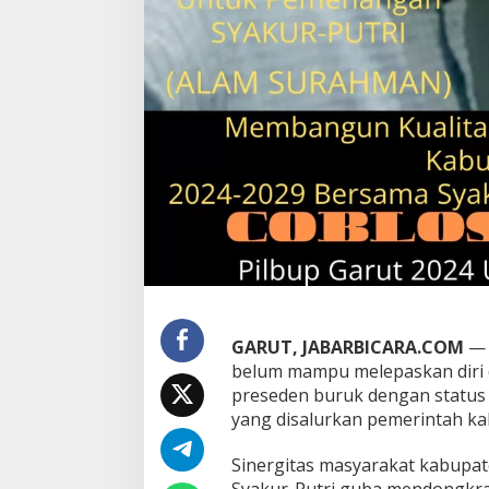
p
t
i
m
i
s
T
e
r
k
o
r
e
k
s
i
S
GARUT, JABARBICARA.COM
— 
i
belum mampu melepaskan diri d
g
n
preseden buruk dengan status 
i
yang disalurkan pemerintah k
f
i
Sinergitas masyarakat kabupa
k