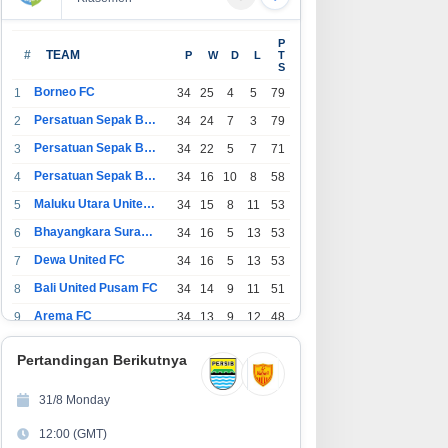
P
#
TEAM
P
W
D
L
T
S
Borneo FC
1
34
25
4
5
79
Persatuan Sepak Bola Indonesia Bandung
2
34
24
7
3
79
Persatuan Sepak Bola Indonesia Jakarta
3
34
22
5
7
71
Persatuan Sepak Bola Surabaya
4
34
16
10
8
58
Maluku Utara United FC
5
34
15
8
11
53
Bhayangkara Surabaya United
6
34
16
5
13
53
Dewa United FC
7
34
16
5
13
53
Bali United Pusam FC
8
34
14
9
11
51
Arema FC
9
34
13
9
12
48
1
Persatuan Sepak Bola Indonesia Tangerang
34
13
6
15
45
0
Pertandingan Berikutnya
1
PSIM Yogyakarta
34
11
12
11
45
1
31/8 Monday
1
Persatuan Sepakbola Indonesia Kediri
34
11
6
17
39
12:00 (GMT)
2