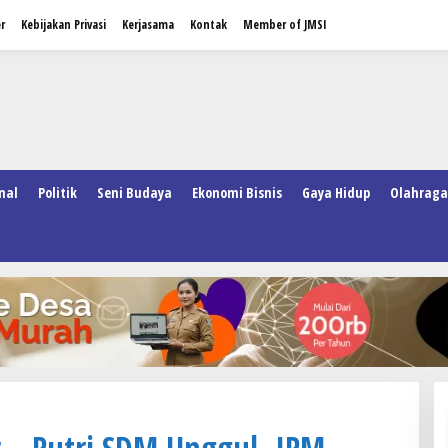
r
Kebijakan Privasi
Kerjasama
Kontak
Member of JMSI
nal
Politik
Seni Budaya
Ekonomi Bisnis
Gaya Hidup
Olahraga
– Putri SDM Unggul, IPM