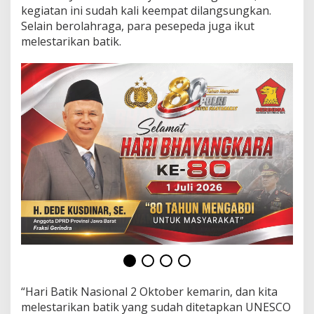
t
kegiatan ini sudah kali keempat dilangsungkan.
i
Selain berolahraga, para pesepeda juga ikut
k
melestarikan batik.
d
i
K
o
t
a
B
o
g
o
r
“Hari Batik Nasional 2 Oktober kemarin, dan kita
melestarikan batik yang sudah ditetapkan UNESCO