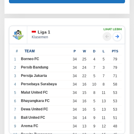
LIHAT LEBIH
Liga 1
Klasemen
#
TEAM
P
W
D
L
PTS
Borneo FC
1
34
25
4
5
79
Persib Bandung
2
34
24
7
3
79
Persija Jakarta
3
34
22
5
7
71
Persebaya Surabaya
4
34
16
10
8
58
Malut United FC
5
34
15
8
11
53
Bhayangkara FC
6
34
16
5
13
53
Dewa United FC
7
34
16
5
13
53
Bali United FC
8
34
14
9
11
51
Arema FC
9
34
13
9
12
48