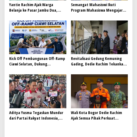
Yantie Rachim Ajak Warga
Semangat Mahasiswi Ikuti
Belanja ke Pasar Jambu Dua,
Program Mahasiswa Mengajar
Harga Terjangkau dan Produk
Kota Bogor
Segar
Kick Off Pembangunan Off-Ramp
Revitalisasi Gedung Kemuning
Ciawi Selatan, Dukung
Gading, Dedie Rachim Tekankan
Konektivitas Antarwilayah di
Aspek Keselamatan
Bogor Selatan
Aditya Yusma Tegaskan Mundur
Wali Kota Bogor Dedie Rachim
dari Partai Rakyat Indonesia,
Ajak Semua Pihak Perkuat
Fokus Kawal Program Jaga Desa
Mitigasi dan Quick Respon
Bencana