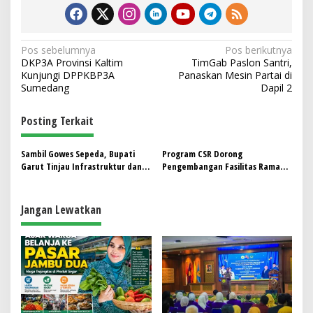
N
Pos sebelumnya
Pos berikutnya
DKP3A Provinsi Kaltim
TimGab Paslon Santri,
a
Kunjungi DPPKBP3A
Panaskan Mesin Partai di
v
Sumedang
Dapil 2
i
Posting Terkait
g
a
‎Sambil Gowes Sepeda, Bupati
Program CSR Dorong
s
Garut Tinjau Infrastruktur dan
Pengembangan Fasilitas Ramah
Proyek Strategis m
Lingkungan di Sentra Batik
i
Cirebon
p
Jangan Lewatkan
o
s