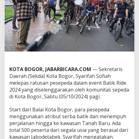
"
,
G
o
w
e
s
S
a
m
b
i
l
KOTA BOGOR, JABARBICARA.COM
— Sekretaris
L
Daerah (Sekda) Kota Bogor, Syarifah Sofiah
e
melepas ratusan pesepeda dalam event Batik Ride
s
2024 yang diselenggarakan oleh komunitas sepeda
t
a
di Kota Bogor, Sabtu (05/10/2024) pagi.
r
i
Start dari Balai Kota Bogor, para pesepeda
k
menggunakan atribut serba batik dan menempuh
a
perjalanan hingga ke kawasan Tanah Baru. Ada
n
B
total 500 peserta dari segala usia yang berasal dari
a
kawasan Jabodetabek. Syarifah mengatakan,