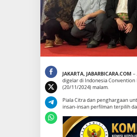
r
a
F
e
s
t
i
v
a
l
F
i
l
JAKARTA, JABARBICARA.COM
– 
m
digelar di Indonesia Convention 
I
(20/11/2024) malam.
n
d
o
Piala Citra dan penghargaan unt
n
insan-insan perfilman terpilih d
e
s
i
a
(
F