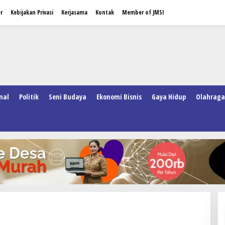
r
Kebijakan Privasi
Kerjasama
Kontak
Member of JMSI
nal
Politik
Seni Budaya
Ekonomi Bisnis
Gaya Hidup
Olahraga