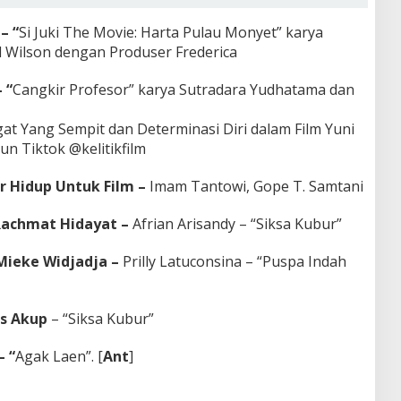
– “
Si Juki The Movie: Harta Pulau Monyet” karya
 Wilson dengan Produser Frederica
 “
Cangkir Profesor” karya Sutradara Yudhatama dan
gat Yang Sempit dan Determinasi Diri dalam Film Yuni
un Tiktok @kelitikfilm
r Hidup Untuk Film –
Imam Tantowi, Gope T. Samtani
 Rachmat Hidayat –
Afrian Arisandy – “Siksa Kubur”
 Mieke Widjadja –
Prilly Latuconsina – “Puspa Indah
as Akup
– “Siksa Kubur”
– “
Agak Laen”. [
Ant
]