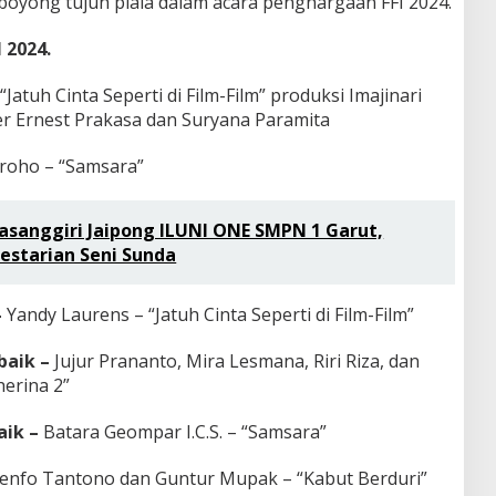
oyong tujuh piala dalam acara penghargaan FFI 2024.
 2024.
“Jatuh Cinta Seperti di Film-Film” produksi Imajinari
er Ernest Prakasa dan Suryana Paramita
roho – “Samsara”
asanggiri Jaipong ILUNI ONE SMPN 1 Garut,
estarian Seni Sunda
–
Yandy Laurens – “Jatuh Cinta Seperti di Film-Film”
baik –
Jujur Prananto, Mira Lesmana, Riri Riza, dan
herina 2”
aik –
Batara Geompar I.C.S. – “Samsara”
enfo Tantono dan Guntur Mupak – “Kabut Berduri”