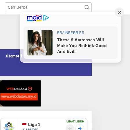
Otomotif
Pendidikan
Teknologi
Opini
LIHAT LEBIH
Liga 1
Klasemen