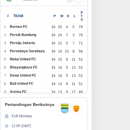
P
#
TEAM
P
W
D
L
T
S
Borneo FC
1
34
25
4
5
79
Persib Bandung
2
34
24
7
3
79
Persija Jakarta
3
34
22
5
7
71
Persebaya Surabaya
4
34
16
10
8
58
Malut United FC
5
34
15
8
11
53
Bhayangkara FC
6
34
16
5
13
53
Dewa United FC
7
34
16
5
13
53
Bali United FC
8
34
14
9
11
51
Arema FC
9
34
13
9
12
48
1
Persita Tangerang
34
13
6
15
45
0
Pertandingan Berikutnya
1
PSIM Yogyakarta
34
11
12
11
45
1
31/8 Monday
1
Persik Kediri
34
11
6
17
39
12:00 (GMT)
2