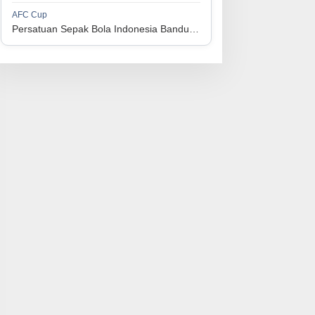
1
Persijap Jepara
34
9
9
16
36
AFC Cup
3
Persatuan Sepak Bola Indonesia Bandung vs Manila Digger FC
1
Madura United FC
34
9
8
17
35
4
1
PSM Makassar
34
8
10
16
34
5
1
Persis Solo
34
8
10
16
34
6
1
Semen Padang FC
34
5
5
24
20
7
1
PSBS Biak
34
4
6
24
18
8