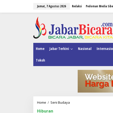
L
Jumat, 7 Agustus 2026
Redaksi
Pedoman Media Sibe
e
w
a
tutup
t
i
k
e
k
o
n
Home
Jabar Terkini
Nasional
Internasio
t
e
Tokoh
n
Home
/
Seni Budaya
I
n
Hiburan
i