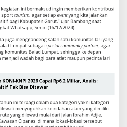
kegiatan ini bermaksud ingin memberikan kontribusi
 sport
tourism,
agar setiap
event
yang kita jalankan
sitif bagi Kabupaten Garut,” ujar Bambang saat
gkat Whatsapp, Senin (16/12/2024).
, Ia juga menggandeng salah satu komunitas lari yang
Balad Lumpat sebagai
special community partner
, agar
ng komunitas Balad Lumpat, sehingga ke depan
 menjadi wadah bagi para atlet maupun pecinta lari
KONI-KNPI 2026 Capai Rp6,2 Miliar, Analis:
itif Tak Bisa Ditawar
tahun ini terbagi dalam dua kategori yakni kategori
dilewati menyuguhkan keindahan alam yang dimiliki
te yang dilewati mulai dari Jalan Ibrahim Adjie,
wasan Cipanas, di mana lokasi-lokasi tersebut