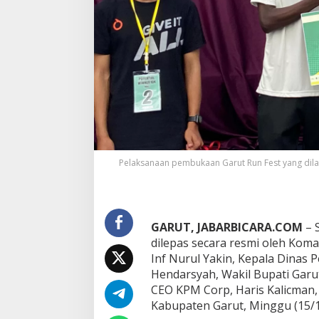
e
s
t
Pelaksanaan pembukaan Garut Run Fest yang dila
GARUT, JABARBICARA.COM
– 
dilepas secara resmi oleh Ko
Inf Nurul Yakin, Kepala Dinas
Hendarsyah, Wakil Bupati Garut 
CEO KPM Corp, Haris Kalicman, 
Kabupaten Garut, Minggu (15/1