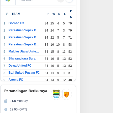
P
#
TEAM
P
W
D
L
T
S
Borneo FC
1
34
25
4
5
79
Persatuan Sepak Bola Indonesia Bandung
2
34
24
7
3
79
Persatuan Sepak Bola Indonesia Jakarta
3
34
22
5
7
71
Persatuan Sepak Bola Surabaya
4
34
16
10
8
58
Maluku Utara United FC
5
34
15
8
11
53
Bhayangkara Surabaya United
6
34
16
5
13
53
Dewa United FC
7
34
16
5
13
53
Bali United Pusam FC
8
34
14
9
11
51
Arema FC
9
34
13
9
12
48
1
Persatuan Sepak Bola Indonesia Tangerang
34
13
6
15
45
0
Pertandingan Berikutnya
1
PSIM Yogyakarta
34
11
12
11
45
1
31/8 Monday
1
Persatuan Sepakbola Indonesia Kediri
34
11
6
17
39
12:00 (GMT)
2