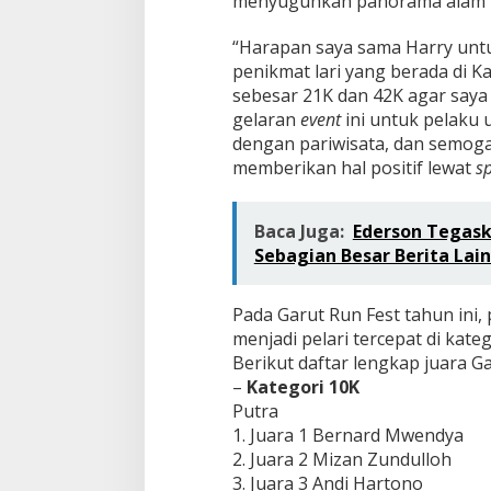
menyuguhkan panorama alam ind
“Harapan saya sama Harry untu
penikmat lari yang berada di 
sebesar 21K dan 42K agar saya
gelaran
event
ini untuk pelaku
dengan pariwisata, dan semoga
memberikan hal positif lewat
s
Baca Juga:
Ederson Tegask
Sebagian Besar Berita Lai
Pada Garut Run Fest tahun ini,
menjadi pelari tercepat di kate
Berikut daftar lengkap juara Ga
–
Kategori 10K
Putra
1. Juara 1 Bernard Mwendya
2. Juara 2 Mizan Zundulloh
3. Juara 3 Andi Hartono