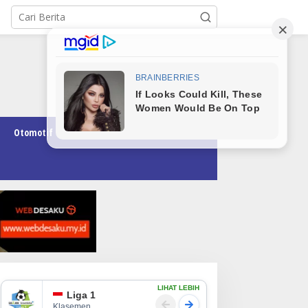
Otomotif
Pendidikan
Teknologi
Opini
LIHAT LEBIH
Liga 1
Klasemen