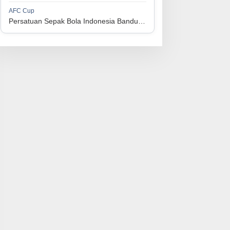
1
Perserikatan Sepak Bola Indonesia Jepara
34
9
9
16
36
AFC Cup
3
Persatuan Sepak Bola Indonesia Bandung vs Manila Digger FC
1
Madura United FC
34
9
8
17
35
4
1
Persatuan Sepakbola Makassar
34
8
10
16
34
5
1
Persis Solo
34
8
10
16
34
6
1
Semen Padang FC
34
5
5
24
20
7
1
Persatuan Sepak Bola Biak Sekitarnya
34
4
6
24
18
8