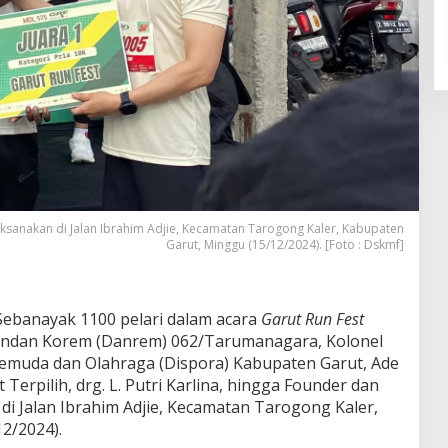
ksanakan di Jalan Ibrahim Adjie, Kecamatan Tarogong Kaler, Kabupaten
Garut, Minggu (15/12/2024). [Foto : Dskmf]
Sebanayak 1100 pelari dalam acara
Garut Run Fest
mandan Korem (Danrem) 062/Tarumanagara, Kolonel
 Pemuda dan Olahraga (Dispora) Kabupaten Garut, Ade
Terpilih, drg. L. Putri Karlina, hingga Founder dan
di Jalan Ibrahim Adjie, Kecamatan Tarogong Kaler,
2/2024).