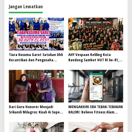
p
Jangan Lewatkan
o
s
Tiara Kusuma Garut Satukan Ahli
AHY Vespaan Keliling Kota
Kecantikan dan Pengusaha
Bandung Sambut HUT RI ke-81,
Salon, Puluhan Ibu Muda
Gaungkan Persaudaraan dan Aksi
Antusias Ikuti Beauty Class
Kemanusiaan
Dari Guru Honorer Menjadi
MENGAKHIRI ERA TEBAK-TEBAKAN
Srikandi Milagros: Kisah Ai Supeni
KALORI: Believe Fitness Alam
Menjemput Takdir Sukses dari
Sutera Integrasikan AI
Sebotol Air
Nutritionist & Garansi 100%
Cashback Transformasi