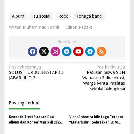
Album
Isu sosial
Rock
Tohaga band
Writer: Muhammad Fadhli
Editor: Redaksi
Ikuti Kami
N
Pos sebelumnya
Pos berikutnya
SOLUSI TURBULENSI APBD
Ratusan Siswa SDN
a
JABAR JILID 2
Wanaraja 3 direlokasi,
v
Warga Minta Pasilitas
Sekolah dilengkapi
i
g
Posting Terkait
a
s
Kenneth Trevi Siapkan Dua
Vioni Alvionita Rilis Lagu Terbaru
Album dan Konser Musik di 2025,
“Malarindu”, Gebrakkan EDM
i
Motivasi Istimewa dari Anak
untuk Lagu Pop Indonesia
Spesial
Terbaru 2025