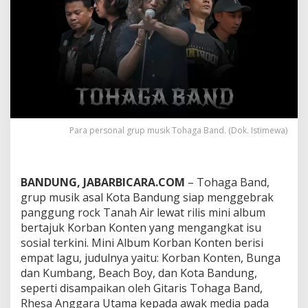
l
,
T
o
h
a
g
a
B
a
n
Para personal grup musik Tohaga Band. (Dok. Istimewa)
d
S
i
a
BANDUNG, JABARBICARA.COM
– Tohaga Band,
p
grup musik asal Kota Bandung siap menggebrak
G
panggung rock Tanah Air lewat rilis mini album
e
b
bertajuk Korban Konten yang mengangkat isu
r
sosial terkini. Mini Album Korban Konten berisi
a
empat lagu, judulnya yaitu: Korban Konten, Bunga
k
dan Kumbang, Beach Boy, dan Kota Bandung,
P
a
seperti disampaikan oleh Gitaris Tohaga Band,
n
Rhesa Anggara Utama kepada awak media pada