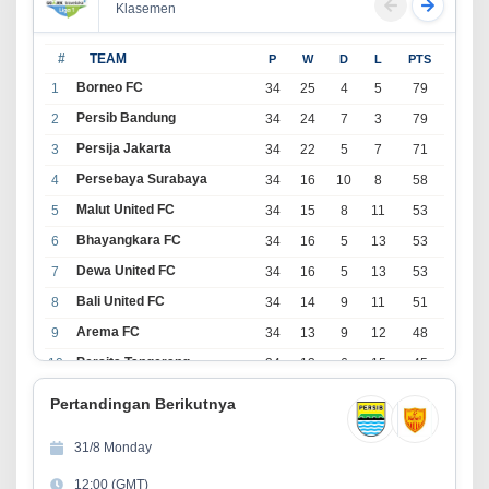
Klasemen
#
TEAM
P
W
D
L
PTS
Borneo FC
1
34
25
4
5
79
Persib Bandung
2
34
24
7
3
79
Persija Jakarta
3
34
22
5
7
71
Persebaya Surabaya
4
34
16
10
8
58
Malut United FC
5
34
15
8
11
53
Bhayangkara FC
6
34
16
5
13
53
Dewa United FC
7
34
16
5
13
53
Bali United FC
8
34
14
9
11
51
Arema FC
9
34
13
9
12
48
Persita Tangerang
10
34
13
6
15
45
PSIM Yogyakarta
11
34
11
12
11
45
Pertandingan Berikutnya
Persik Kediri
12
34
11
6
17
39
31/8 Monday
Persijap Jepara
13
34
9
9
16
36
12:00 (GMT)
Madura United FC
14
34
9
8
17
35