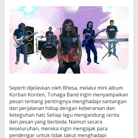
o
r
b
a
n
K
o
n
t
e
n
”
Seperti dijelaskan oleh Rhesa, melalui mini album
Korban Konten, Tohaga Band ingin menyampaikan
pesan tentang pentingnya menghadapi tantangan
dan perjalanan hidup dengan keberanian dan
keteguhan hati. Setiap lagu mengandung cerita
dan pesan yang berbeda. Namun secara
keseluruhan, mereka ingin mengajak para
pendengar untuk tidak takut menghadapi