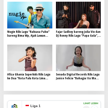
Nugie Rilis Lagu “Raksasa Palsu”
Fajar Sadboy bareng Julia Vio dan
bareng Bima Wp, Ajak Lawan
DJ Ronny Rilis Lagu “Papa Gula”,
Keserakahan yang Meresahkan
Senggol Kelakuan Para Suami
Centil
Afiza Ghania Superkids Rilis Lagu
Senada Digital Records Rilis Lagu
ke Dua “Kota Palu Kota Lima
Janice Felicia “Bahagia Itu Mama
Dimensi”
Papa”, Motivasi untuk Orang Tua
Anak Down Syndrome
LIHAT LEBIH
Liga 1