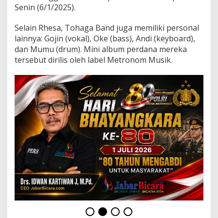
g
Senin (6/1/2025).
g
u
Selain Rhesa, Tohaga Band juga memiliki personal
n
g
lainnya: Gojin (vokal), Oke (bass), Andi (keyboard),
R
dan Mumu (drum). Mini album perdana mereka
o
tersebut dirilis oleh label Metronom Musik.
c
k
L
e
w
a
t
M
i
n
i
A
l
b
u
m
“
K