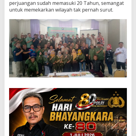
n
perjuangan sudah memasuki 20 Tahun, semangat
s
untuk memekarkan wilayah tak pernah surut.
i
s
t
e
n
P
e
r
j
u
a
n
g
k
a
n
P
e
m
e
k
a
r