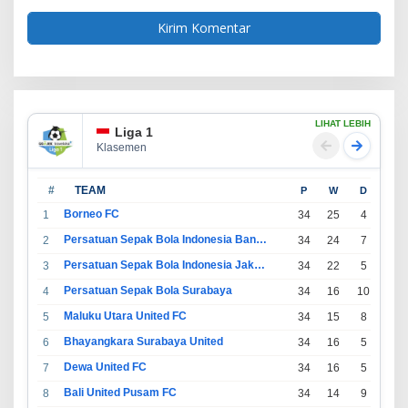
LIHAT LEBIH
Liga 1
Klasemen
#
TEAM
P
W
D
L
Borneo FC
1
34
25
4
5
Persatuan Sepak Bola Indonesia Bandung
2
34
24
7
3
Persatuan Sepak Bola Indonesia Jakarta
3
34
22
5
7
Persatuan Sepak Bola Surabaya
4
34
16
10
8
Maluku Utara United FC
5
34
15
8
11
Bhayangkara Surabaya United
6
34
16
5
13
Dewa United FC
7
34
16
5
13
Bali United Pusam FC
8
34
14
9
11