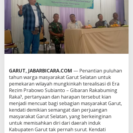
n
,
P
r
e
s
e
d
i
u
m
G
a
GARUT, JABARBICARA.COM
— Penantian puluhan
r
u
tahun warga masyarakat Garut Selatan untuk
t
pemekaran wilayah mungkinkah terealisasi di Era
S
Rezim Prabowo Subianto – Gibaran Rakabuming
e
Raka?, pertanyaan dan harapan tersebut kian
l
a
menjadi mencuat bagi sebagian masyarakat Garut,
t
kendati demikian semangat dan perjuangan
a
masyarakat Garut Selatan, yang berkeinginan
n
untuk memisahkan diri dari daerah induk
K
Kabupaten Garut tak pernah surut. Kendati
o