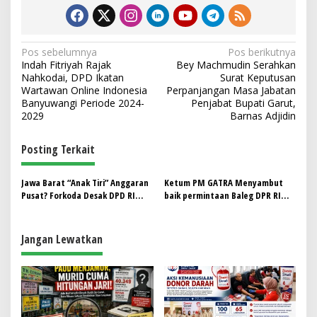
N
Pos sebelumnya
Pos berikutnya
Indah Fitriyah Rajak
Bey Machmudin Serahkan
a
Nahkodai, DPD Ikatan
Surat Keputusan
v
Wartawan Online Indonesia
Perpanjangan Masa Jabatan
Banyuwangi Periode 2024-
Penjabat Bupati Garut,
i
2029
Barnas Adjidin
g
Posting Terkait
a
s
Jawa Barat “Anak Tiri” Anggaran
Ketum PM GATRA Menyambut
i
Pusat? Forkoda Desak DPD RI
baik permintaan Baleg DPR RI
p
Bongkar Moratorium
agar Moratorium Pemekaran
Pemekaran!
Segera Dibuka
o
Jangan Lewatkan
s