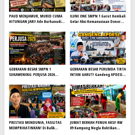
PAUD MENJAMUR, MURID CUMA
ILUNI ONE SMPN 1 Garut Kembali
HITUNGAN JARI! Ade Burhanudin
Gelar Aksi Kemanusiaan Donor
Desak Audit Se-Garut, Kabid
Darah, Sumbangkan 65 Labu ke
Dikmas PAUD H. Iyan Sopiyan
PMI
Belum Beri Jawaban
GEBRAKAN BESAR SMPN 1
GEBRAKAN BESAR PERUMDA TIRTA
SUKAWENING: PERJUSA 2026
INTAN GARUT! Gandeng APDESI,
TEMPA KARAKTER, DISIPLIN, DAN
Target 4.000 Sambungan Rumah
JIWA KEPANDUAN SISWA
Demi Wujudkan Akses Air Bersih
untuk Masyarakat
PRESTASI MENDUNIA, FASILITAS
JUMAT BERKAH PENUH AKSI! RW
MEMPRIHATINKAN! Di Balik
09 Kampung Negla Buktikan
Gemilangnya SMAN 26 Garut,
Gotong Royong Bukan Sekadar