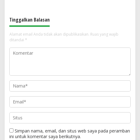
Lapangan Hoki Rusak, Masjid Tak
Slogan, Warga Bersatu Sambut
Lagi Mampu Tampung Jamaah,
HUT RI ke-81
Penjualan Seragam Ikut Jadi
Tinggalkan Balasan
Sorotan
Alamat email Anda tidak akan dipublikasikan.
Ruas yang wajib
ditandai
*
Simpan nama, email, dan situs web saya pada peramban
ini untuk komentar saya berikutnya.