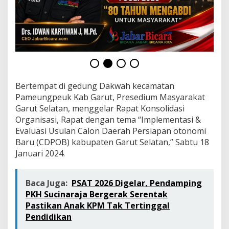
a
n
W
i
l
a
y
a
h
Bertempat di gedung Dakwah kecamatan
Pameungpeuk Kab Garut, Presedium Masyarakat
Garut Selatan, menggelar Rapat Konsolidasi
Organisasi, Rapat dengan tema “Implementasi &
Evaluasi Usulan Calon Daerah Persiapan otonomi
Baru (CDPOB) kabupaten Garut Selatan,” Sabtu 18
Januari 2024.
Baca Juga:
PSAT 2026 Digelar, Pendamping
PKH Sucinaraja Bergerak Serentak
Pastikan Anak KPM Tak Tertinggal
Pendidikan