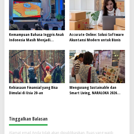
Kemampuan Bahasa Inggris Anak
Accurate Online: Solusi Software
Indonesia Masih Menjadi
Akuntansi Modern untuk Bisnis
Tantangan, Pendekatan
Pembelajaran Dinilai Perlu
Berubah
Kebiasaan Finansial yang Bisa
Mengusung Sustainable dan
Dimulai di Usia 20-an
Smart Living, NARALOKA 2026
Hadirkan Karya Terbaik
Mahasiswa BINUS @Malang
Tinggalkan Balasan
Alamat email Anda tidak akan dipublikasikan.
Ruas yang wajib