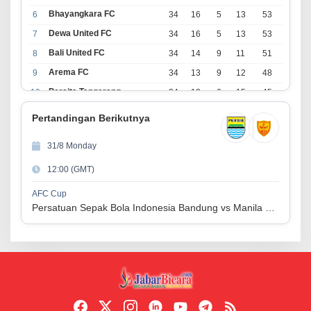
Bhayangkara FC
6
34
16
5
13
53
Dewa United FC
7
34
16
5
13
53
Bali United FC
8
34
14
9
11
51
Arema FC
9
34
13
9
12
48
Persita Tangerang
10
34
13
6
15
45
PSIM Yogyakarta
11
34
11
12
11
45
Pertandingan Berikutnya
Persik Kediri
12
34
11
6
17
39
31/8 Monday
Persijap Jepara
13
34
9
9
16
36
12:00 (GMT)
Madura United FC
14
34
9
8
17
35
PSM Makassar
15
34
8
10
16
34
AFC Cup
Persatuan Sepak Bola Indonesia Bandung vs Manila Digger FC
Persis Solo
16
34
8
10
16
34
Semen Padang FC
17
34
5
5
24
20
PSBS Biak
18
34
4
6
24
18