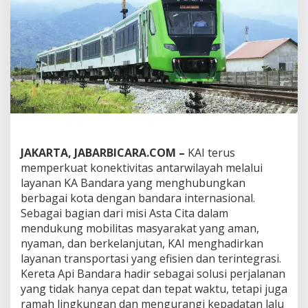
k
a
h
K
A
I
G
r
o
u
p
M
e
JAKARTA, JABARBICARA.COM –
KAI terus
n
memperkuat konektivitas antarwilayah melalui
u
layanan KA Bandara yang menghubungkan
j
berbagai kota dengan bandara internasional.
u
Sebagai bagian dari misi Asta Cita dalam
K
o
mendukung mobilitas masyarakat yang aman,
n
nyaman, dan berkelanjutan, KAI menghadirkan
e
layanan transportasi yang efisien dan terintegrasi.
k
Kereta Api Bandara hadir sebagai solusi perjalanan
t
i
yang tidak hanya cepat dan tepat waktu, tetapi juga
v
ramah lingkungan dan mengurangi kepadatan lalu