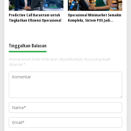
Predictive Call Barantum untuk
Operasional Minimarket Semakin
Tingkatkan Efisiensi Operasional
Kompleks, Sistem POS Jadi
Andalan Kelola Transaksi dan
Stok
Tinggalkan Balasan
Alamat email Anda tidak akan dipublikasikan.
Ruas yang wajib
ditandai
*