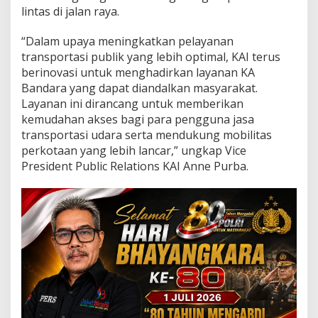
i
lintas di jalan raya.
t
a
“Dalam upaya meningkatkan pelayanan
s
N
transportasi publik yang lebih optimal, KAI terus
a
berinovasi untuk menghadirkan layanan KA
s
Bandara yang dapat diandalkan masyarakat.
i
Layanan ini dirancang untuk memberikan
o
kemudahan akses bagi para pengguna jasa
n
a
transportasi udara serta mendukung mobilitas
l
perkotaan yang lebih lancar,” ungkap Vice
W
President Public Relations KAI Anne Purba.
u
j
u
d
k
a
n
A
s
t
a
C