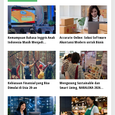
Kemampuan Bahasa Inggris Anak
Accurate Online: Solusi Software
Indonesia Masih Menjadi
Akuntansi Modern untuk Bisnis
Tantangan, Pendekatan
Pembelajaran Dinilai Perlu
Berubah
Kebiasaan Finansial yang Bisa
Mengusung Sustainable dan
Dimulai di Usia 20-an
Smart Living, NARALOKA 2026
Hadirkan Karya Terbaik
Mahasiswa BINUS @Malang