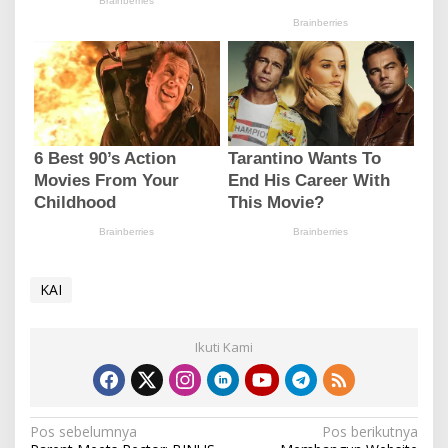
KAI
Ikuti Kami
N
Pos sebelumnya
Pos berikutnya