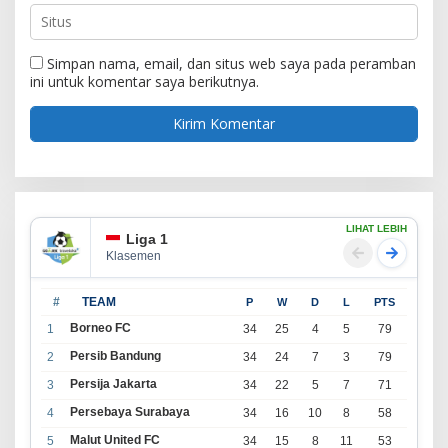
Simpan nama, email, dan situs web saya pada peramban
ini untuk komentar saya berikutnya.
LIHAT LEBIH
Liga 1
Klasemen
#
TEAM
P
W
D
L
PTS
Borneo FC
1
34
25
4
5
79
Persib Bandung
2
34
24
7
3
79
Persija Jakarta
3
34
22
5
7
71
Persebaya Surabaya
4
34
16
10
8
58
Malut United FC
5
34
15
8
11
53