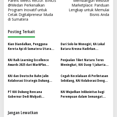
Parent Meets Rector: BINUS
Membangun Website
a
@Medan Perkenalkan
Marketplace: Panduan
v
Program Inovatif untuk
Lengkap untuk Memulai
Cetak Digitalpreneur Muda
Bisnis Anda
i
di Sumatera
g
Posting Terkait
a
s
Kian Diandalkan, Pengguna
Dari Solo ke Wonogiri, KA Lokal
i
Kereta Api di Sumatera Utara
Batara Kresna Hadirkan
p
Melonjak Sepanjang 2025
Perjalanan Santai Bertarif
Terjangkau
KAI Raih Learning Excellence
Penjualan Tiket Nataru Terus
o
Awards 2025 dari MarkPlus
Meningkat, KAI Daop 1 Jakarta
s
Institute
Imbau Pelanggan Pesan Lebih
Awal
KAI dan Deutsche Bahn Jalin
Cegah Kecelakaan di Perlintasan
Kolaborasi Strategis Dukung
Sebidang, KAI Kolaborasi Dengan
Transformasi Hijau dan Digital
TNI, POLRI dan Railfans Gencar
Sektor Perkeretaapian Indonesia
Lakukan Sosialisasi
PT KAI Dukung Rencana
KAI Wujudkan Inklusivitas bagi
Gubernur Dedi Mulyadi
Perempuan dalam Semangat
Reaktivasi Jalur Kereta
Kartini
Jangan Lewatkan