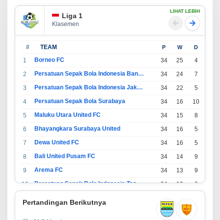
LIHAT LEBIH
Liga 1
Klasemen
#
TEAM
P
W
D
L
Borneo FC
1
34
25
4
5
Persatuan Sepak Bola Indonesia Bandung
2
34
24
7
3
Persatuan Sepak Bola Indonesia Jakarta
3
34
22
5
7
Persatuan Sepak Bola Surabaya
4
34
16
10
8
Maluku Utara United FC
5
34
15
8
11
Bhayangkara Surabaya United
6
34
16
5
13
Dewa United FC
7
34
16
5
13
Bali United Pusam FC
8
34
14
9
11
Arema FC
9
34
13
9
12
Persatuan Sepak Bola Indonesia Tangerang
10
34
13
6
15
PSIM Yogyakarta
11
34
11
12
11
Pertandingan Berikutnya
Persatuan Sepakbola Indonesia Kediri
12
34
11
6
17