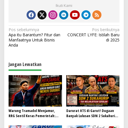
Ikuti Kami
N
Pos sebelumnya
Pos berikutnya
Apa itu Barantum? Fitur dan
CONCERT LYFE: Istilah Baru
a
Manfaatnya Untuk Bisnis
di 2025
v
Anda
i
g
Jangan Lewatkan
a
s
i
p
o
s
Warung Tramadol Menjamur,
Darurat ATS di Garut! Dugaan
RRG Sentil Keras Pemerintah:
Banyak Lulusan SDN 2 Sukahurip
Jangan Biarkan Garut Menuju
Tak Melanjutkan Sekolah, Dewan
Darurat Obat Keras Ilegal
Pendidikan, Disdik dan DPRD Siap