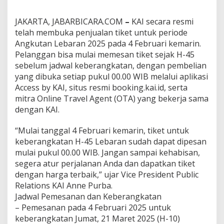
a
h
M
JAKARTA, JABARBICARA.COM
–
KAI secara resmi
u
telah membuka penjualan tiket untuk periode
l
Angkutan Lebaran 2025 pada 4 Februari kemarin.
a
Pelanggan bisa mulai memesan tiket sejak H-45
i
sebelum jadwal keberangkatan, dengan pembelian
B
i
yang dibuka setiap pukul 00.00 WIB melalui aplikasi
s
Access by KAI, situs resmi booking.kai.id, serta
a
mitra Online Travel Agent (OTA) yang bekerja sama
D
dengan KAI.
i
p
e
“Mulai tanggal 4 Februari kemarin, tiket untuk
s
keberangkatan H-45 Lebaran sudah dapat dipesan
a
mulai pukul 00.00 WIB. Jangan sampai kehabisan,
n
segera atur perjalanan Anda dan dapatkan tiket
S
e
dengan harga terbaik,” ujar Vice President Public
t
Relations KAI Anne Purba.
i
Jadwal Pemesanan dan Keberangkatan
a
– Pemesanan pada 4 Februari 2025 untuk
p
keberangkatan Jumat, 21 Maret 2025 (H-10)
P