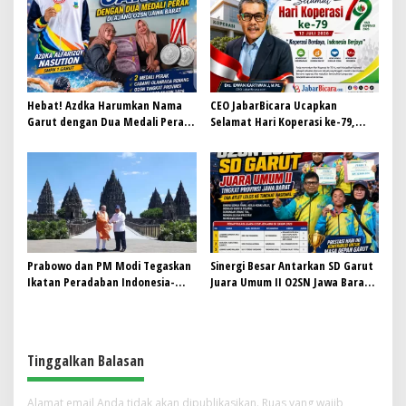
Turun ke Lapangan
Hebat! Azdka Harumkan Nama
CEO JabarBicara Ucapkan
Garut dengan Dua Medali Perak
Selamat Hari Koperasi ke-79,
di Ajang O2SN Jawa Barat
Tegaskan Koperasi Pilar
Kebangkitan Ekonomi Nasional
Prabowo dan PM Modi Tegaskan
Sinergi Besar Antarkan SD Garut
Ikatan Peradaban Indonesia-
Juara Umum II O2SN Jawa Barat
India di Candi Prambanan
2026, Empat Atlet Sabet Gelar
Juara dan Dua Lolos ke Nasional
Tinggalkan Balasan
Alamat email Anda tidak akan dipublikasikan.
Ruas yang wajib