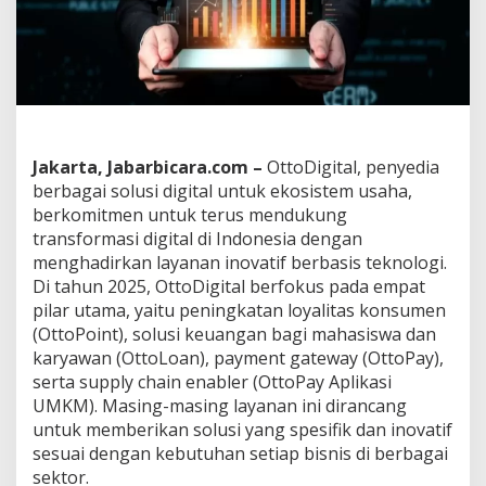
h
a
n
B
i
s
n
i
s
Jakarta, Jabarbicara.com –
OttoDigital, penyedia
,
berbagai solusi digital untuk ekosistem usaha,
O
berkomitmen untuk terus mendukung
t
transformasi digital di Indonesia dengan
t
o
menghadirkan layanan inovatif berbasis teknologi.
D
Di tahun 2025, OttoDigital berfokus pada empat
i
pilar utama, yaitu peningkatan loyalitas konsumen
g
(OttoPoint), solusi keuangan bagi mahasiswa dan
i
t
karyawan (OttoLoan), payment gateway (OttoPay),
a
serta supply chain enabler (OttoPay Aplikasi
l
UMKM). Masing-masing layanan ini dirancang
H
untuk memberikan solusi yang spesifik dan inovatif
a
sesuai dengan kebutuhan setiap bisnis di berbagai
d
i
sektor.