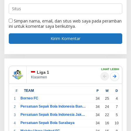
Simpan nama, email, dan situs web saya pada peramban
ini untuk komentar saya berikutnya.
LIHAT LEBIH
Liga 1
Klasemen
#
TEAM
P
W
D
L
Borneo FC
1
34
25
4
5
Persatuan Sepak Bola Indonesia Bandung
2
34
24
7
3
Persatuan Sepak Bola Indonesia Jakarta
3
34
22
5
7
Persatuan Sepak Bola Surabaya
4
34
16
10
8