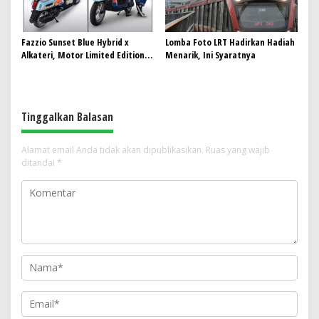
Fazzio Sunset Blue Hybrid x
Lomba Foto LRT Hadirkan Hadiah
Alkateri, Motor Limited Edition
Menarik, Ini Syaratnya
Buat Nyempurnain Look Retro-
Future Lo
Tinggalkan Balasan
Alamat email Anda tidak akan dipublikasikan.
Ruas yang wajib
ditandai
*