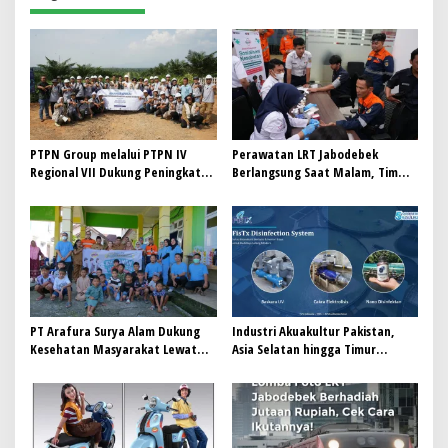
s
i
p
o
s
PTPN Group melalui PTPN IV
Perawatan LRT Jabodebek
Regional VII Dukung Peningkatan
Berlangsung Saat Malam, Tim
Kompetensi Aparatur
Kesehatan Jaga Kondisi Petugas
Perkebunan Lewat Pelatihan
Avenza Maps di Way Kanan
PT Arafura Surya Alam Dukung
Industri Akuakultur Pakistan,
Kesehatan Masyarakat Lewat
Asia Selatan hingga Timur
Khitanan Massal di Kotabunan
Tengah Bersiap Terapkan Solusi
Terlengkap dari Indonesia