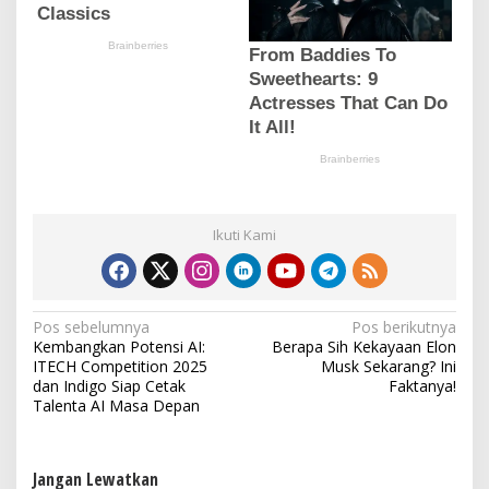
Ikuti Kami
N
Pos sebelumnya
Pos berikutnya
Kembangkan Potensi AI:
Berapa Sih Kekayaan Elon
a
ITECH Competition 2025
Musk Sekarang? Ini
v
dan Indigo Siap Cetak
Faktanya!
Talenta AI Masa Depan
i
g
a
Jangan Lewatkan