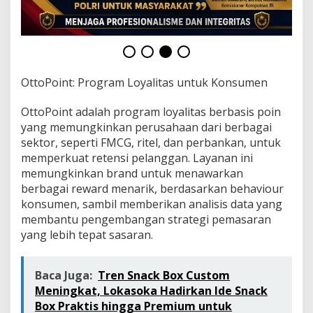
E
k
o
s
i
s
t
OttoPoint: Program Loyalitas untuk Konsumen
e
m
OttoPoint adalah program loyalitas berbasis poin
U
yang memungkinkan perusahaan dari berbagai
s
sektor, seperti FMCG, ritel, dan perbankan, untuk
a
h
memperkuat retensi pelanggan. Layanan ini
a
memungkinkan brand untuk menawarkan
berbagai reward menarik, berdasarkan behaviour
konsumen, sambil memberikan analisis data yang
membantu pengembangan strategi pemasaran
yang lebih tepat sasaran.
Baca Juga:
Tren Snack Box Custom
Meningkat, Lokasoka Hadirkan Ide Snack
Box Praktis hingga Premium untuk