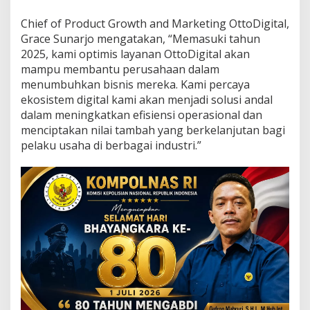
r
d
Chief of Product Growth and Marketing OttoDigital,
e
Grace Sunarjo mengatakan, “Memasuki tahun
n
2025, kami optimis layanan OttoDigital akan
g
a
mampu membantu perusahaan dalam
n
menumbuhkan bisnis mereka. Kami percaya
S
ekosistem digital kami akan menjadi solusi andal
o
dalam meningkatkan efisiensi operasional dan
l
u
menciptakan nilai tambah yang berkelanjutan bagi
s
pelaku usaha di berbagai industri.”
i
D
i
g
i
t
a
l
u
n
t
u
k