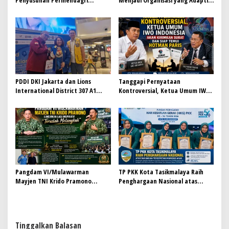
Penyusunan Permendagri
Menjadi Organisasi yang Adaptif,
ITKPDN Sebelum Oktober 2026
Efisien, dan Berorientasi Hasil
PDDI DKI Jakarta dan Lions
Tanggapi Pernyataan
International District 307 A1
Kontroversial, Ketua Umum IWO
Perkuat Kolaborasi, Dorong
Indonesia Siap Bersurat dan
Gerakan Donor Darah Modern
Temui Hotman Paris: Jaga
Marwah Pers Lewat Dialog
Terbuka
Pangdam VI/Mulawarman
TP PKK Kota Tasikmalaya Raih
Mayjen TNI Krido Pramono
Penghargaan Nasional atas
Luncurkan Lagu Inspiratif
Dukungan Percepatan Imunisasi
“Teruslah Melangkah”
Anak
Tinggalkan Balasan