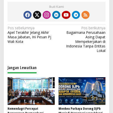
Ikuti Kami
N
Pos sebelumnya
Pos berikutnya
Apel Terakhir Jelang Akhir
Bagaimana Perusahaan
a
Masa Jabatan, Ini Pesan Pj
Asing Dapat
v
Wali Kota
Mempekerjakan di
Indonesia Tanpa Entitas
i
Lokal
g
a
Jangan Lewatkan
s
i
p
o
s
Kemendagri Percepat
Menkeu Purbaya Dorong DJPb