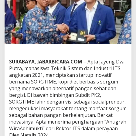
u
a
t
K
o
p
i
D
i
e
t
d
SURABAYA, JABARBICARA.COM
– Apta Jayeng Dwi
a
Putra, mahasiswa Teknik Sistem dan Industri ITS
r
angkatan 2021, menciptakan startup inovatif
i
bernama SORGTIME, kopi diet berbasis sorgum
S
yang menawarkan alternatif pangan sehat dan
o
r
bergizi. Di bawah bimbingan Subdit PK2,
g
SORGTIME lahir dengan visi sebagai socialpreneur,
u
mengedukasi masyarakat tentang manfaat sorgum
m
sebagai bahan pangan berkelanjutan. Berkat
,
M
inovasinya, Apta menerima penghargaan “Anugrah
a
WiraAdhimukti” dari Rektor ITS dalam perayaan
h
Dies Natalis 2024.