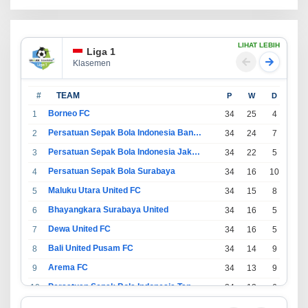
LIHAT LEBIH
Liga 1
Klasemen
#
TEAM
P
W
D
L
Borneo FC
1
34
25
4
5
Persatuan Sepak Bola Indonesia Bandung
2
34
24
7
3
Persatuan Sepak Bola Indonesia Jakarta
3
34
22
5
7
Persatuan Sepak Bola Surabaya
4
34
16
10
8
Maluku Utara United FC
5
34
15
8
11
Bhayangkara Surabaya United
6
34
16
5
13
Dewa United FC
7
34
16
5
13
Bali United Pusam FC
8
34
14
9
11
Arema FC
9
34
13
9
12
Persatuan Sepak Bola Indonesia Tangerang
10
34
13
6
15
PSIM Yogyakarta
11
34
11
12
11