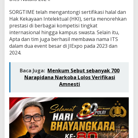
a
s
SORGTIME telah mengantongi sertifikasi halal dan
i
s
Hak Kekayaan Intelektual (HKI), serta menorehkan
w
prestasi di berbagai kompetisi tingkat
a
internasional hingga kampus swasta. Selain itu,
I
Apta dan tim juga berhasil membawa nama ITS
T
dalam dua event besar di JIExpo pada 2023 dan
S
B
2024.
a
w
a
Baca Juga:
Menkum Sebut sebanyak 700
P
Narapidana Narkoba Lolos Verifikasi
u
Amnesti
l
a
n
g
P
e
n
g
h
a