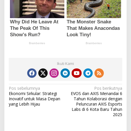
Ikuti Kami
N
Pos sebelumnya
Pos berikutnya
Ekonomi Sirkular: Strategi
EVOS dan AXIS Menandai 6
a
Inovatif untuk Masa Depan
Tahun Kolaborasi dengan
v
yang Lebih Hijau
Peluncuran AXIS Esports
Labs di 6 Kota Baru Tahun
i
2025
g
a