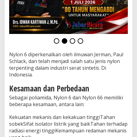
u
r
I
n
d
o
n
e
s
i
Nylon 6 diperkenalkan oleh ilmuwan Jerman, Paul
a
Schlack, dan telah menjadi salah satu jenis nylon
terpenting dalam industri serat sintetis. Di
Indonesia.
Kesamaan dan Perbedaan
Sebagai poliamida, Nylon 6 dan Nylon 66 memiliki
beberapa kesamaan, antara lain:
Kekuatan mekanis dan kekakuan tinggiTahan
sobekSifat isolator listrik yang baikTahan terhadap
radiasi energi tinggiKemampuan redaman mekanis