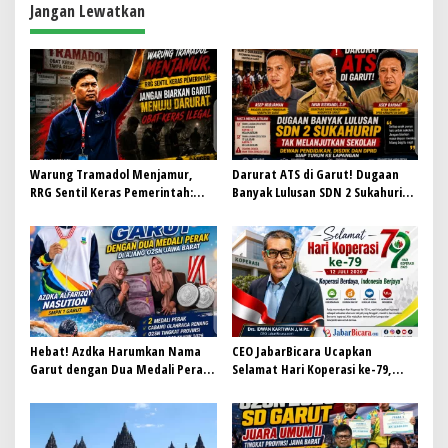
Jangan Lewatkan
s
i
p
o
s
Warung Tramadol Menjamur,
Darurat ATS di Garut! Dugaan
RRG Sentil Keras Pemerintah:
Banyak Lulusan SDN 2 Sukahurip
Jangan Biarkan Garut Menuju
Tak Melanjutkan Sekolah, Dewan
Darurat Obat Keras Ilegal
Pendidikan, Disdik dan DPRD Siap
Turun ke Lapangan
Hebat! Azdka Harumkan Nama
CEO JabarBicara Ucapkan
Garut dengan Dua Medali Perak
Selamat Hari Koperasi ke-79,
di Ajang O2SN Jawa Barat
Tegaskan Koperasi Pilar
Kebangkitan Ekonomi Nasional