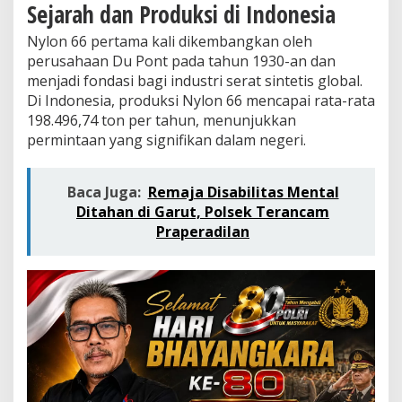
i
Sejarah dan Produksi di Indonesia
n
y
Nylon 66 pertama kali dikembangkan oleh
a
perusahaan Du Pont pada tahun 1930-an dan
d
menjadi fondasi bagi industri serat sintetis global.
a
Di Indonesia, produksi Nylon 66 mencapai rata-rata
l
a
198.496,74 ton per tahun, menunjukkan
m
permintaan yang signifikan dalam negeri.
I
n
d
Baca Juga:
Remaja Disabilitas Mental
u
Ditahan di Garut, Polsek Terancam
s
Praperadilan
t
r
i
M
a
n
u
f
a
k
t