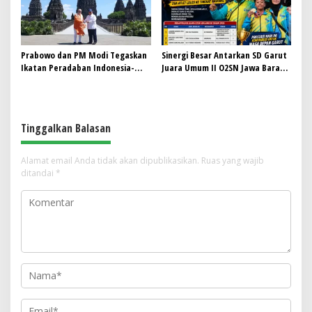
Prabowo dan PM Modi Tegaskan
Sinergi Besar Antarkan SD Garut
Ikatan Peradaban Indonesia-
Juara Umum II O2SN Jawa Barat
India di Candi Prambanan
2026, Empat Atlet Sabet Gelar
Juara dan Dua Lolos ke Nasional
Tinggalkan Balasan
Alamat email Anda tidak akan dipublikasikan.
Ruas yang wajib
ditandai
*