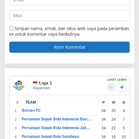
Simpan nama, email, dan situs web saya pada peramban
ini untuk komentar saya berikutnya.
LIHAT LEBIH
Liga 1
Klasemen
#
TEAM
P
W
D
L
Borneo FC
1
34
25
4
5
Persatuan Sepak Bola Indonesia Bandung
2
34
24
7
3
Persatuan Sepak Bola Indonesia Jakarta
3
34
22
5
7
Persatuan Sepak Bola Surabaya
4
34
16
10
8