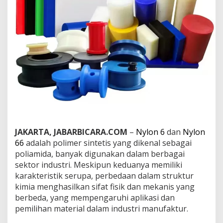
6
d
a
n
N
y
l
o
n
6
6
s
e
r
t
JAKARTA, JABARBICARA.COM
–
Nylon 6
dan
Nylon
a
66
adalah polimer sintetis yang dikenal sebagai
K
poliamida, banyak digunakan dalam berbagai
o
n
sektor industri. Meskipun keduanya memiliki
t
karakteristik serupa, perbedaan dalam struktur
r
kimia menghasilkan sifat fisik dan mekanis yang
i
berbeda, yang mempengaruhi aplikasi dan
b
u
pemilihan material dalam industri manufaktur.
s