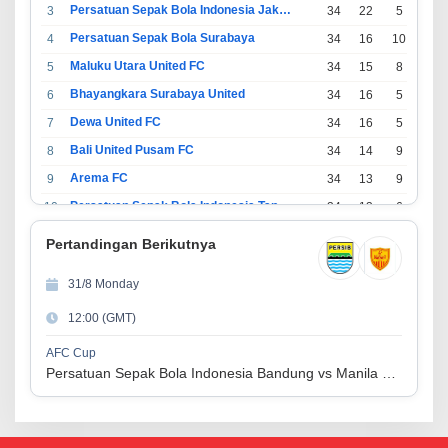
Persatuan Sepak Bola Indonesia Jakarta
3
34
22
5
7
Persatuan Sepak Bola Surabaya
4
34
16
10
8
Maluku Utara United FC
5
34
15
8
11
Bhayangkara Surabaya United
6
34
16
5
13
Dewa United FC
7
34
16
5
13
Bali United Pusam FC
8
34
14
9
11
Arema FC
9
34
13
9
12
Persatuan Sepak Bola Indonesia Tangerang
10
34
13
6
15
PSIM Yogyakarta
11
34
11
12
11
Pertandingan Berikutnya
Persatuan Sepakbola Indonesia Kediri
12
34
11
6
17
31/8 Monday
Perserikatan Sepak Bola Indonesia Jepara
13
34
9
9
16
12:00 (GMT)
Madura United FC
14
34
9
8
17
Persatuan Sepakbola Makassar
15
34
8
10
16
AFC Cup
Persatuan Sepak Bola Indonesia Bandung vs Manila Digger FC
Persis Solo
16
34
8
10
16
Semen Padang FC
17
34
5
5
24
Persatuan Sepak Bola Biak Sekitarnya
18
34
4
6
24