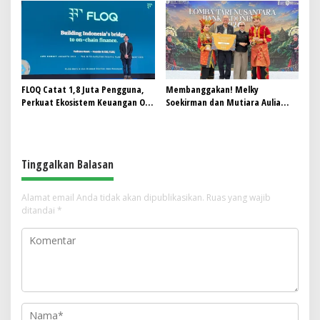
FLOQ Catat 1,8 Juta Pengguna,
Membanggakan! Melky
Perkuat Ekosistem Keuangan On-
Soekirman dan Mutiara Aulia
Chain Bersama AWS
Syahida Harumkan BRI Region 6,
Raih Juara 3 Lomba Tari
Nusantara 2026 Bank Indonesia
Tinggalkan Balasan
Alamat email Anda tidak akan dipublikasikan.
Ruas yang wajib
ditandai
*