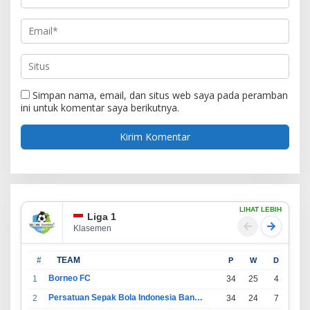
Simpan nama, email, dan situs web saya pada peramban
ini untuk komentar saya berikutnya.
LIHAT LEBIH
Liga 1
Klasemen
#
TEAM
P
W
D
L
Borneo FC
1
34
25
4
5
Persatuan Sepak Bola Indonesia Bandung
2
34
24
7
3