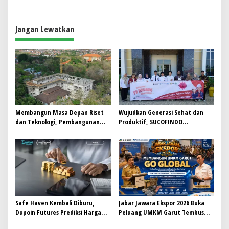
i
g
Jangan Lewatkan
a
s
i
p
o
s
Membangun Masa Depan Riset
Wujudkan Generasi Sehat dan
dan Teknologi, Pembangunan
Produktif, SUCOFINDO
Gedung L-SSIT Universitas
Banjarmasin Gelar Sosialisasi
Udayana Capai Progres 47,11%
HIV/AIDS
Safe Haven Kembali Diburu,
Jabar Jawara Ekspor 2026 Buka
Dupoin Futures Prediksi Harga
Peluang UMKM Garut Tembus
Emas (XAUUSD) Menguat
Pasar Internasional