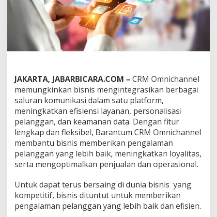
r
l
u
M
e
n
g
g
u
JAKARTA, JABARBICARA.COM –
CRM Omnichannel
n
a
memungkinkan bisnis mengintegrasikan berbagai
k
saluran komunikasi dalam satu platform,
a
meningkatkan efisiensi layanan, personalisasi
n
pelanggan, dan keamanan data. Dengan fitur
C
lengkap dan fleksibel, Barantum CRM Omnichannel
R
M
membantu bisnis memberikan pengalaman
O
pelanggan yang lebih baik, meningkatkan loyalitas,
m
serta mengoptimalkan penjualan dan operasional.
n
i
Untuk dapat terus bersaing di dunia bisnis yang
c
h
kompetitif, bisnis dituntut untuk memberikan
a
pengalaman pelanggan yang lebih baik dan efisien.
n