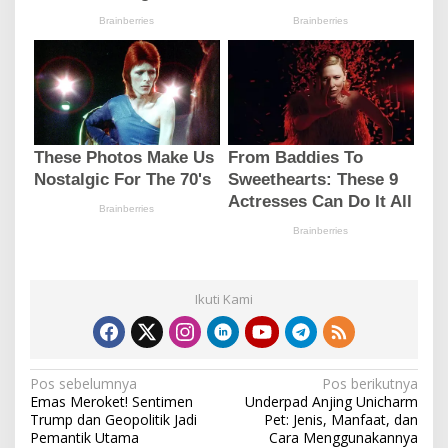
Ikuti Kami
N
Pos sebelumnya
Pos berikutnya
Emas Meroket! Sentimen
Underpad Anjing Unicharm
a
Trump dan Geopolitik Jadi
Pet: Jenis, Manfaat, dan
v
Pemantik Utama
Cara Menggunakannya