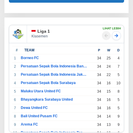
LIHAT LEBIH
Liga 1
Klasemen
#
TEAM
P
W
D
L
Borneo FC
1
34
25
4
5
Persatuan Sepak Bola Indonesia Bandung
2
34
24
7
3
Persatuan Sepak Bola Indonesia Jakarta
3
34
22
5
7
Persatuan Sepak Bola Surabaya
4
34
16
10
8
Maluku Utara United FC
5
34
15
8
11
Bhayangkara Surabaya United
6
34
16
5
13
Dewa United FC
7
34
16
5
13
Bali United Pusam FC
8
34
14
9
11
Arema FC
9
34
13
9
12
Persatuan Sepak Bola Indonesia Tangerang
10
34
13
6
15