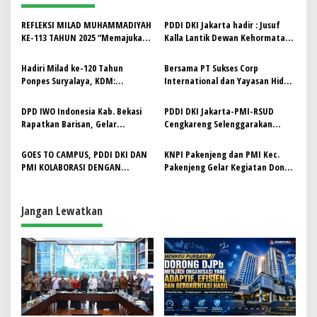
s
REFLEKSI MILAD MUHAMMADIYAH
PDDI DKI Jakarta hadir : Jusuf
i
KE-113 TAHUN 2025 “Memajukan
Kalla Lantik Dewan Kehormatan
p
Kesejahteraan Bangsa”
dan Pengurus PMI DKI Jakarta
Periode 2025–2030
Hadiri Milad ke-120 Tahun
Bersama PT Sukses Corp
o
Ponpes Suryalaya, KDM:
International dan Yayasan Hidup
s
Momentum Perkuat Nilai
Baru, PDDI DKI Jakarta gelar
Keislaman yang Inklusif
Donor Darah Festival
DPD IWO Indonesia Kab. Bekasi
PDDI DKI Jakarta-PMI-RSUD
Kemerdekaan RI ke- 80 di JIS
Rapatkan Barisan, Gelar
Cengkareng Selenggarakan
Syukuran dan Milad
Donor Darah Sambut Hari Donor
Darah Dunia
GOES TO CAMPUS, PDDI DKI DAN
KNPI Pakenjeng dan PMI Kec.
PMI KOLABORASI DENGAN
Pakenjeng Gelar Kegiatan Donor
PERBANAS INSTITUTE ADAKAN
Darah Rutin
DONOR DARAH
Jangan Lewatkan