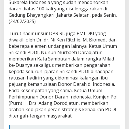
S
Sukarela Indonesia yang sudah mendonorkan
r
darah diatas 100 kali yang diselenggarakan di
i
Gedung Bhayangkari, Jakarta Selatan, pada Senin,
k
(24/02/2025).
a
n
d
Turut hadir unsur DPR RI, juga PMI DKI yang
i
diwakili oleh Dr. dr. Ni Ken Ritchie, M. Biomed., dan
P
beberapa elemen undangan lainnya. Ketua Umum
D
Srikandi PDDI, Nunun Nurbaeti Daradjatun
D
memberikan Kata Sambutan dalam rangka Milad
I
ke-Duanya sekaligus memberikan pengarahan
kepada seluruh jajaran Srikandi PDDI dihadapan
ratusan hadirin yang didominasi kalangan ibu
pejuang kemanusiaan Donor Darah di Indonesia.
Pada kesempatan yang sama, Ketua Umum
Perhimpunan Donor Darah Indonesia, Komjen Pol.
(Purn) H. Drs. Adang Dorodjatun, memberikan
arahan kebijakan peran strategis kehadiran PDDI
ditengah-tengah masyarakat.