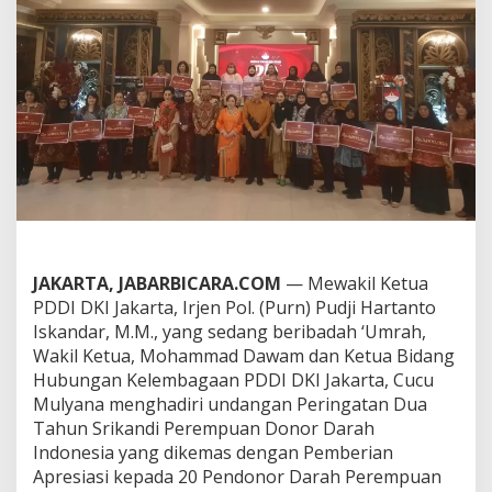
d
a
n
P
M
I
D
K
I
H
a
d
i
r
i
JAKARTA, JABARBICARA.COM
— Mewakil Ketua
M
PDDI DKI Jakarta, Irjen Pol. (Purn) Pudji Hartanto
i
Iskandar, M.M., yang sedang beribadah ‘Umrah,
l
Wakil Ketua, Mohammad Dawam dan Ketua Bidang
a
Hubungan Kelembagaan PDDI DKI Jakarta, Cucu
d
K
Mulyana menghadiri undangan Peringatan Dua
e
Tahun Srikandi Perempuan Donor Darah
d
Indonesia yang dikemas dengan Pemberian
u
Apresiasi kepada 20 Pendonor Darah Perempuan
a