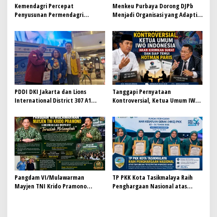
Kemendagri Percepat
Menkeu Purbaya Dorong DJPb
Penyusunan Permendagri
Menjadi Organisasi yang Adaptif,
ITKPDN Sebelum Oktober 2026
Efisien, dan Berorientasi Hasil
PDDI DKI Jakarta dan Lions
Tanggapi Pernyataan
International District 307 A1
Kontroversial, Ketua Umum IWO
Perkuat Kolaborasi, Dorong
Indonesia Siap Bersurat dan
Gerakan Donor Darah Modern
Temui Hotman Paris: Jaga
Marwah Pers Lewat Dialog
Terbuka
Pangdam VI/Mulawarman
TP PKK Kota Tasikmalaya Raih
Mayjen TNI Krido Pramono
Penghargaan Nasional atas
Luncurkan Lagu Inspiratif
Dukungan Percepatan Imunisasi
“Teruslah Melangkah”
Anak