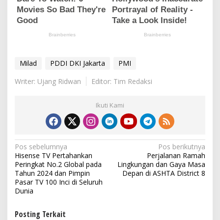
Milad
PDDI DKI Jakarta
PMI
Writer: Ujang Ridwan
Editor: Tim Redaksi
Ikuti Kami
N
Pos sebelumnya
Pos berikutnya
Hisense TV Pertahankan
Perjalanan Ramah
a
Peringkat No.2 Global pada
Lingkungan dan Gaya Masa
v
Tahun 2024 dan Pimpin
Depan di ASHTA District 8
Pasar TV 100 Inci di Seluruh
i
Dunia
g
Posting Terkait
a