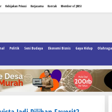
r
Kebijakan Privasi
Kerjasama
Kontak
Member of JMSI
nal
Politik
Seni Budaya
Ekonomi Bisnis
Gaya Hidup
Olahraga
ista Jadi Pilihan Favorit?