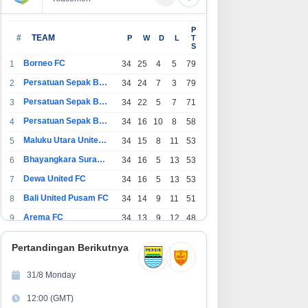
P
#
TEAM
P
W
D
L
T
S
Borneo FC
1
34
25
4
5
79
Persatuan Sepak Bola Indonesia Bandung
2
34
24
7
3
79
Persatuan Sepak Bola Indonesia Jakarta
3
34
22
5
7
71
Persatuan Sepak Bola Surabaya
4
34
16
10
8
58
Maluku Utara United FC
5
34
15
8
11
53
Bhayangkara Surabaya United
6
34
16
5
13
53
Dewa United FC
7
34
16
5
13
53
Bali United Pusam FC
8
34
14
9
11
51
Arema FC
9
34
13
9
12
48
1
Persatuan Sepak Bola Indonesia Tangerang
34
13
6
15
45
0
Pertandingan Berikutnya
1
PSIM Yogyakarta
34
11
12
11
45
1
31/8 Monday
1
Persatuan Sepakbola Indonesia Kediri
34
11
6
17
39
12:00 (GMT)
2