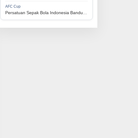
1
Perserikatan Sepak Bola Indonesia Jepara
34
9
9
16
36
AFC Cup
3
Persatuan Sepak Bola Indonesia Bandung vs Manila Digger FC
1
Madura United FC
34
9
8
17
35
4
1
Persatuan Sepakbola Makassar
34
8
10
16
34
5
1
Persis Solo
34
8
10
16
34
6
1
Semen Padang FC
34
5
5
24
20
7
1
Persatuan Sepak Bola Biak Sekitarnya
34
4
6
24
18
8