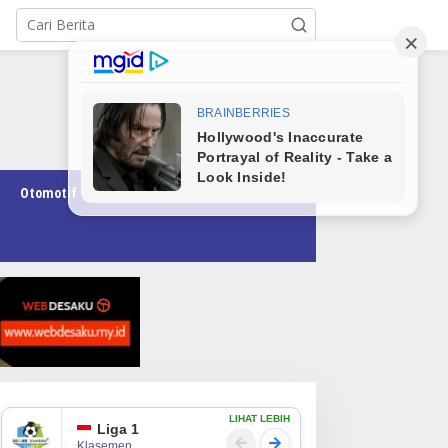
Otomotif
Pendidikan
Teknologi
Opini
LIHAT LEBIH
Liga 1
Klasemen