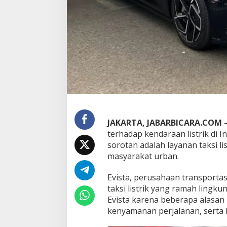
i
P
i
l
i
h
a
n
F
a
v
o
r
JAKARTA, JABARBICARA.COM 
i
terhadap kendaraan listrik di 
t
sorotan adalah layanan taksi lis
?
masyarakat urban.
Evista, perusahaan transportas
taksi listrik yang ramah lingk
Evista karena beberapa alasan 
kenyamanan perjalanan, serta 