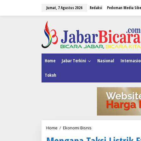
L
Jumat, 7 Agustus 2026
Redaksi
Pedoman Media Sibe
e
w
a
tutup
t
i
k
e
k
o
n
Home
Jabar Terkini
Nasional
Internasio
t
e
Tokoh
n
Home
/
Ekonomi Bisnis
M
e
Mengapa Taksi Listrik Ev
n