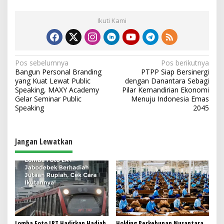
Ikuti Kami
N
Pos sebelumnya
Pos berikutnya
Bangun Personal Branding
PTPP Siap Bersinergi
a
yang Kuat Lewat Public
dengan Danantara Sebagi
v
Speaking, MAXY Academy
Pilar Kemandirian Ekonomi
Gelar Seminar Public
Menuju Indonesia Emas
i
Speaking
2045
g
a
Jangan Lewatkan
s
i
p
o
s
Lomba Foto LRT Hadirkan Hadiah
Holding Perkebunan Nusantara