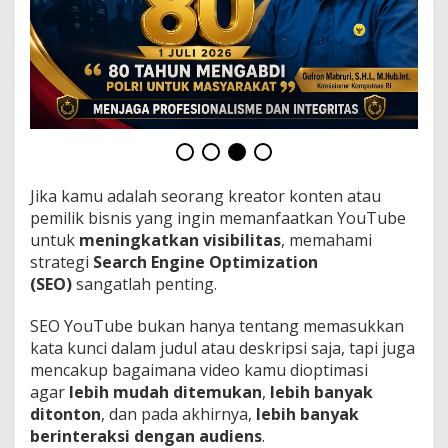
n
y
a
k
P
e
n
o
n
t
o
Jika kamu adalah seorang kreator konten atau
n
pemilik bisnis yang ingin memanfaatkan YouTube
!
untuk
meningkatkan visibilitas
, memahami
strategi
Search Engine Optimization
(SEO)
sangatlah penting.
SEO YouTube bukan hanya tentang memasukkan
kata kunci dalam judul atau deskripsi saja, tapi juga
mencakup bagaimana video kamu dioptimasi
agar
lebih mudah ditemukan
,
lebih banyak
ditonton
, dan pada akhirnya,
lebih banyak
berinteraksi dengan audiens
.