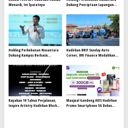
Menarik, Ini Syaratnya
Dukung Penciptaan Lapangan
Kerja, PTPN I Serap 15–20 Ribu
Pekerja di Pabrik Tembakau
Holding Perkebunan Nusantara
Hadirkan BRIF Sunday Auto
Dukung Kampus Berbasis
Corner, BRI Finance Mudahkan
Perkebunan, Arya Sandhiyudha
Warga Bali Wujudkan Mobil
Jadi Mahasiswa Angkatan
Impian
Pertama Magister ITSI
Rayakan 10 Tahun Perjalanan,
Maujual Gandeng AXIS Hadirkan
Inspire Artistry Hadirkan Block
Promo Smartphone 5G Bekas
Party Terbesar di Jakarta
dengan Bonus Kuota