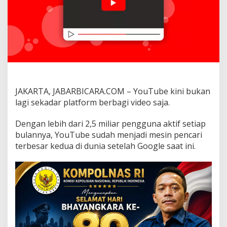
e
:
S
t
r
a
t
e
g
i
JAKARTA, JABARBICARA.COM –
YouTube kini bukan
J
lagi sekadar platform berbagi video saja.
i
t
u
Dengan lebih dari 2,5 miliar pengguna aktif setiap
a
bulannya, YouTube sudah menjadi mesin pencari
g
terbesar kedua di dunia setelah Google saat ini.
a
r
V
i
d
e
o
B
a