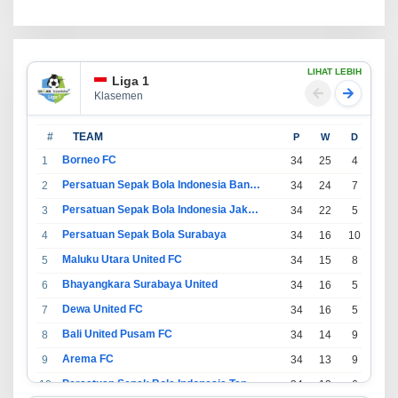
LIHAT LEBIH
Liga 1
Klasemen
#
TEAM
P
W
D
L
Borneo FC
1
34
25
4
5
Persatuan Sepak Bola Indonesia Bandung
2
34
24
7
3
Persatuan Sepak Bola Indonesia Jakarta
3
34
22
5
7
Persatuan Sepak Bola Surabaya
4
34
16
10
8
Maluku Utara United FC
5
34
15
8
11
Bhayangkara Surabaya United
6
34
16
5
13
Dewa United FC
7
34
16
5
13
Bali United Pusam FC
8
34
14
9
11
Arema FC
9
34
13
9
12
Persatuan Sepak Bola Indonesia Tangerang
10
34
13
6
15