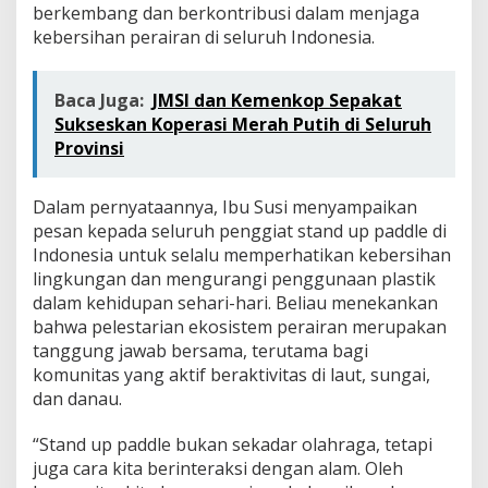
0
berkembang dan berkontribusi dalam menjaga
2
kebersihan perairan di seluruh Indonesia.
5
-
2
Baca Juga:
JMSI dan Kemenkop Sepakat
0
Sukseskan Koperasi Merah Putih di Seluruh
2
8
Provinsi
Dalam pernyataannya, Ibu Susi menyampaikan
pesan kepada seluruh penggiat stand up paddle di
Indonesia untuk selalu memperhatikan kebersihan
lingkungan dan mengurangi penggunaan plastik
dalam kehidupan sehari-hari. Beliau menekankan
bahwa pelestarian ekosistem perairan merupakan
tanggung jawab bersama, terutama bagi
komunitas yang aktif beraktivitas di laut, sungai,
dan danau.
“Stand up paddle bukan sekadar olahraga, tetapi
juga cara kita berinteraksi dengan alam. Oleh