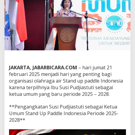
t
u
t
i
s
e
b
a
g
a
i
k
e
JAKARTA, JABARBICARA.COM
– hari jumat 21
t
februari 2025 menjadi hari yang penting bagi
u
organisasi olahraga air Stand up paddle Indonesia
a
karena terpilhnya Ibu Susi Pudjiastuti sebagai
u
m
ketua umum yang baru periode 2025 – 2028.
u
m
**Pengangkatan Susi Pudjiastuti sebagai Ketua
s
Umum Stand Up Paddle Indonesia Periode 2025-
t
2028**
a
n
d