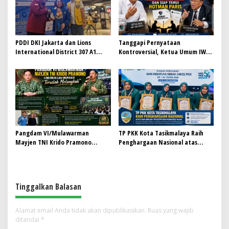
PDDI DKI Jakarta dan Lions
Tanggapi Pernyataan
International District 307 A1
Kontroversial, Ketua Umum IWO
Perkuat Kolaborasi, Dorong
Indonesia Siap Bersurat dan
Gerakan Donor Darah Modern
Temui Hotman Paris: Jaga
Marwah Pers Lewat Dialog
Terbuka
Pangdam VI/Mulawarman
TP PKK Kota Tasikmalaya Raih
Mayjen TNI Krido Pramono
Penghargaan Nasional atas
Luncurkan Lagu Inspiratif
Dukungan Percepatan Imunisasi
“Teruslah Melangkah”
Anak
Tinggalkan Balasan
Alamat email Anda tidak akan dipublikasikan.
Ruas yang wajib
ditandai
*