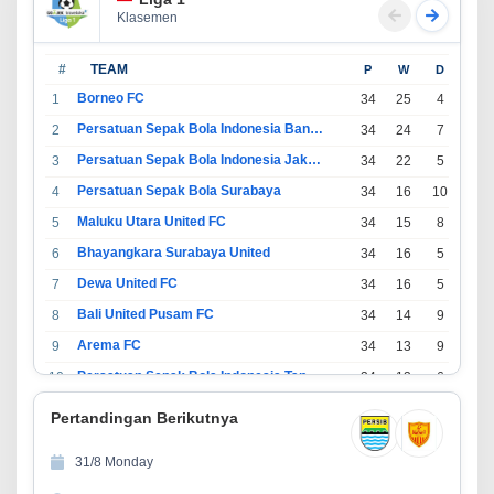
Klasemen
#
TEAM
P
W
D
L
Borneo FC
1
34
25
4
5
Persatuan Sepak Bola Indonesia Bandung
2
34
24
7
3
Persatuan Sepak Bola Indonesia Jakarta
3
34
22
5
7
Persatuan Sepak Bola Surabaya
4
34
16
10
8
Maluku Utara United FC
5
34
15
8
11
Bhayangkara Surabaya United
6
34
16
5
13
Dewa United FC
7
34
16
5
13
Bali United Pusam FC
8
34
14
9
11
Arema FC
9
34
13
9
12
Persatuan Sepak Bola Indonesia Tangerang
10
34
13
6
15
PSIM Yogyakarta
11
34
11
12
11
Pertandingan Berikutnya
Persatuan Sepakbola Indonesia Kediri
12
34
11
6
17
31/8 Monday
Perserikatan Sepak Bola Indonesia Jepara
13
34
9
9
16