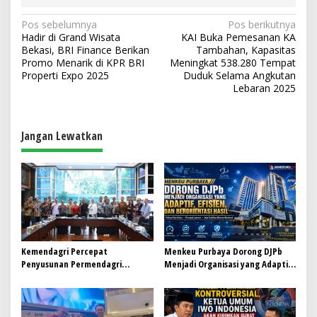
N
Pos sebelumnya
Pos berikutnya
Hadir di Grand Wisata
KAI Buka Pemesanan KA
a
Bekasi, BRI Finance Berikan
Tambahan, Kapasitas
v
Promo Menarik di KPR BRI
Meningkat 538.280 Tempat
Properti Expo 2025
Duduk Selama Angkutan
i
Lebaran 2025
g
a
Jangan Lewatkan
s
i
p
o
s
Kemendagri Percepat
Menkeu Purbaya Dorong DJPb
Penyusunan Permendagri
Menjadi Organisasi yang Adaptif,
ITKPDN Sebelum Oktober 2026
Efisien, dan Berorientasi Hasil