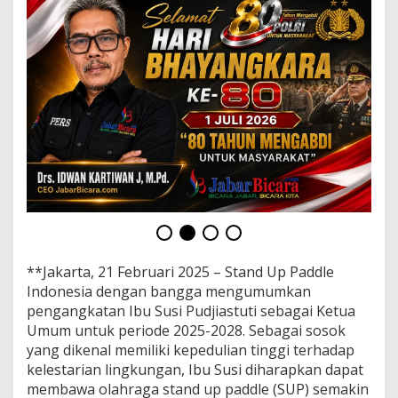
u
p
p
a
d
d
l
e
i
n
d
o
n
e
s
i
a
**Jakarta, 21 Februari 2025 – Stand Up Paddle
p
Indonesia dengan bangga mengumumkan
e
r
pengangkatan Ibu Susi Pudjiastuti sebagai Ketua
i
Umum untuk periode 2025-2028. Sebagai sosok
o
yang dikenal memiliki kepedulian tinggi terhadap
d
kelestarian lingkungan, Ibu Susi diharapkan dapat
e
membawa olahraga stand up paddle (SUP) semakin
2