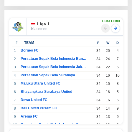
LIHAT LEBIH
Liga 1
Klasemen
#
TEAM
P
W
D
L
Borneo FC
1
34
25
4
5
Persatuan Sepak Bola Indonesia Bandung
2
34
24
7
3
Persatuan Sepak Bola Indonesia Jakarta
3
34
22
5
7
Persatuan Sepak Bola Surabaya
4
34
16
10
8
Maluku Utara United FC
5
34
15
8
11
Bhayangkara Surabaya United
6
34
16
5
13
Dewa United FC
7
34
16
5
13
Bali United Pusam FC
8
34
14
9
11
Arema FC
9
34
13
9
12
Persatuan Sepak Bola Indonesia Tangerang
10
34
13
6
15