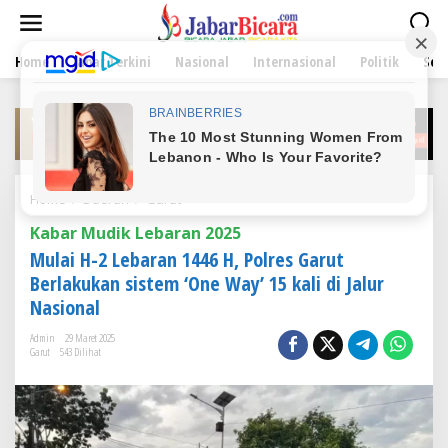
L
e
w
Home
Jabar Terkini
Nasional
Internasional
Politik
Sen
a
t
i
k
e
k
o
n
Home
/
Daerah
/
Garut
M
t
u
e
Kabar Mudik Lebaran 2025
l
n
a
Mulai H-2 Lebaran 1446 H, Polres Garut
i
Berlakukan sistem ‘One Way’ 15 kali di Jalur
H
Nasional
-
2
Admin
29 Maret 2025
L
Garut
543 Dilihat
e
b
a
r
a