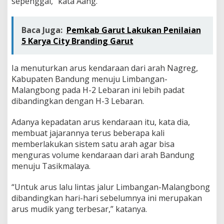
sepenggal,” kata Aang.
J
a
l
Baca Juga:
Pemkab Garut Lakukan Penilaian
u
r
5 Karya City Branding Garut
N
a
s
Ia menuturkan arus kendaraan dari arah Nagreg,
i
Kabupaten Bandung menuju Limbangan-
o
Malangbong pada H-2 Lebaran ini lebih padat
n
dibandingkan dengan H-3 Lebaran.
a
l
Adanya kepadatan arus kendaraan itu, kata dia,
membuat jajarannya terus beberapa kali
memberlakukan sistem satu arah agar bisa
menguras volume kendaraan dari arah Bandung
menuju Tasikmalaya.
“Untuk arus lalu lintas jalur Limbangan-Malangbong
dibandingkan hari-hari sebelumnya ini merupakan
arus mudik yang terbesar,” katanya.