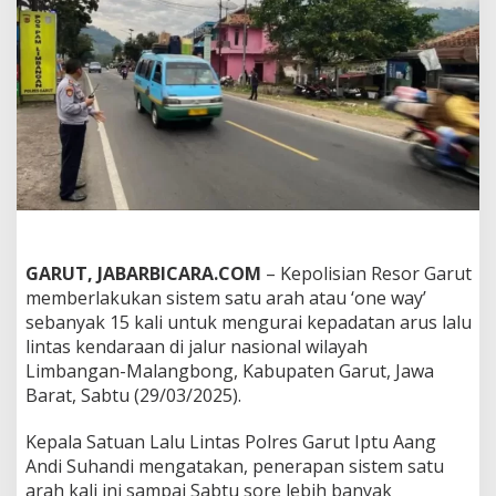
n
1
4
4
6
H
,
P
o
l
r
e
s
G
GARUT, JABARBICARA.COM
– Kepolisian Resor Garut
a
memberlakukan sistem satu arah atau ‘one way’
r
sebanyak 15 kali untuk mengurai kepadatan arus lalu
u
t
lintas kendaraan di jalur nasional wilayah
B
Limbangan-Malangbong, Kabupaten Garut, Jawa
e
Barat, Sabtu (29/03/2025).
r
l
Kepala Satuan Lalu Lintas Polres Garut Iptu Aang
a
k
Andi Suhandi mengatakan, penerapan sistem satu
u
arah kali ini sampai Sabtu sore lebih banyak