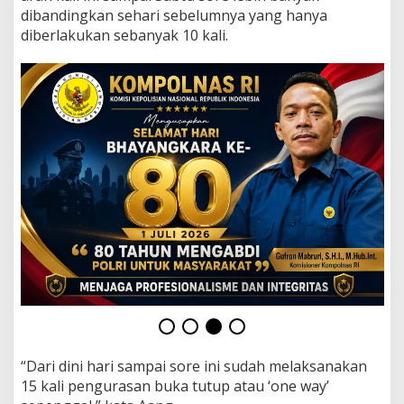
k
dibandingkan sehari sebelumnya yang hanya
a
diberlakukan sebanyak 10 kali.
n
s
i
s
t
e
m
'
O
n
e
W
a
y
'
1
5
k
a
l
i
“Dari dini hari sampai sore ini sudah melaksanakan
d
15 kali pengurasan buka tutup atau ‘one way’
i