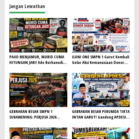
a
Jangan Lewatkan
s
i
p
o
s
PAUD MENJAMUR, MURID CUMA
ILUNI ONE SMPN 1 Garut Kembali
HITUNGAN JARI! Ade Burhanudin
Gelar Aksi Kemanusiaan Donor
Desak Audit Se-Garut, Kabid
Darah, Sumbangkan 65 Labu ke
Dikmas PAUD H. Iyan Sopiyan
PMI
Belum Beri Jawaban
GEBRAKAN BESAR SMPN 1
GEBRAKAN BESAR PERUMDA TIRTA
SUKAWENING: PERJUSA 2026
INTAN GARUT! Gandeng APDESI,
TEMPA KARAKTER, DISIPLIN, DAN
Target 4.000 Sambungan Rumah
JIWA KEPANDUAN SISWA
Demi Wujudkan Akses Air Bersih
untuk Masyarakat