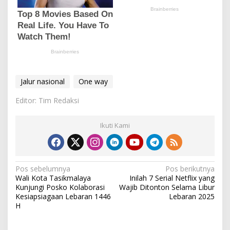
Jalur nasional
One way
Editor: Tim Redaksi
Ikuti Kami
N
Pos sebelumnya
Pos berikutnya
Wali Kota Tasikmalaya
Inilah 7 Serial Netflix yang
a
Kunjungi Posko Kolaborasi
Wajib Ditonton Selama Libur
v
Kesiapsiagaan Lebaran 1446
Lebaran 2025
H
i
g