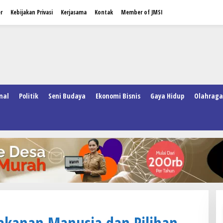
r
Kebijakan Privasi
Kerjasama
Kontak
Member of JMSI
nal
Politik
Seni Budaya
Ekonomi Bisnis
Gaya Hidup
Olahraga
kanan Manusia dan Pilihan