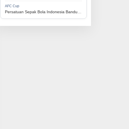
1
Perserikatan Sepak Bola Indonesia Jepara
34
9
9
16
36
AFC Cup
3
Persatuan Sepak Bola Indonesia Bandung vs Manila Digger FC
1
Madura United FC
34
9
8
17
35
4
1
Persatuan Sepakbola Makassar
34
8
10
16
34
5
1
Persis Solo
34
8
10
16
34
6
1
Semen Padang FC
34
5
5
24
20
7
1
Persatuan Sepak Bola Biak Sekitarnya
34
4
6
24
18
8