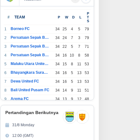
P
#
TEAM
P
W
D
L
T
S
Borneo FC
1
34
25
4
5
79
Persatuan Sepak Bola Indonesia Bandung
2
34
24
7
3
79
Persatuan Sepak Bola Indonesia Jakarta
3
34
22
5
7
71
Persatuan Sepak Bola Surabaya
4
34
16
10
8
58
Maluku Utara United FC
5
34
15
8
11
53
Bhayangkara Surabaya United
6
34
16
5
13
53
Dewa United FC
7
34
16
5
13
53
Bali United Pusam FC
8
34
14
9
11
51
Arema FC
9
34
13
9
12
48
1
Persatuan Sepak Bola Indonesia Tangerang
34
13
6
15
45
0
Pertandingan Berikutnya
1
PSIM Yogyakarta
34
11
12
11
45
1
31/8 Monday
1
Persatuan Sepakbola Indonesia Kediri
34
11
6
17
39
12:00 (GMT)
2