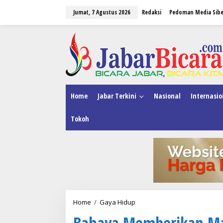
L
Jumat, 7 Agustus 2026
Redaksi
Pedoman Media Sibe
e
w
a
tutup
t
i
k
e
k
o
n
Home
Jabar Terkini
Nasional
Internasio
t
e
Tokoh
n
Home
/
Gaya Hidup
B
a
Bahaya Memberikan Ma
h