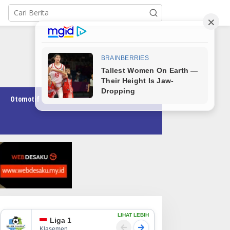
Otomotif
Pendidikan
Teknologi
Opini
LIHAT LEBIH
Liga 1
Klasemen