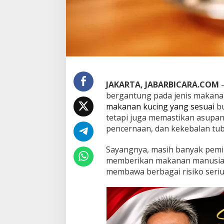
i
a
d
a
n
P
i
l
i
JAKARTA, JABARBICARA.COM
–
h
bergantung pada jenis makana
a
makanan kucing yang sesuai
bu
n
M
tetapi juga memastikan asupan
a
pencernaan, dan kekebalan tu
k
a
Sayangnya, masih banyak pem
n
memberikan makanan manusia s
a
n
membawa berbagai risiko serius
K
u
c
i
n
g