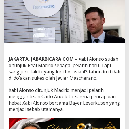
'
a
k
a
n
T
i
d
a
k
S
u
JAKARTA, JABARBICARA.COM
– Xabi Alonso sudah
k
ditunjuk Real Madrid sebagai pelatih baru. Tapi,
s
sang juru taktik yang kini berusia 43 tahun itu tidak
e
di do’akan sukes oleh Javier Mascherano.
s
d
i
Xabi Alonso ditunjuk Madrid menjadi pelatih
R
menggantikan Carlo Ancelotti karena pencapaian
e
hebat Xabi Alonso bersama Bayer Leverkusen yang
a
menjadi sebab utamanya.
l
M
a
d