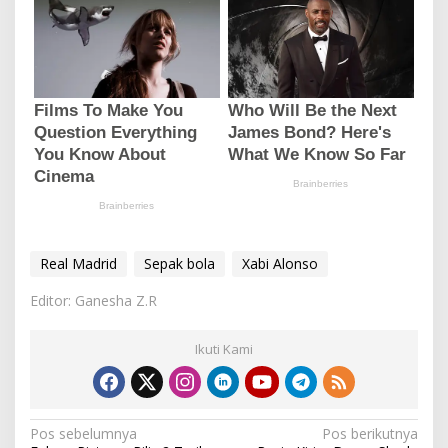
Real Madrid
Sepak bola
Xabi Alonso
Editor: Ganesha Z.R
Ikuti Kami
N
Pos sebelumnya
Pos berikutnya