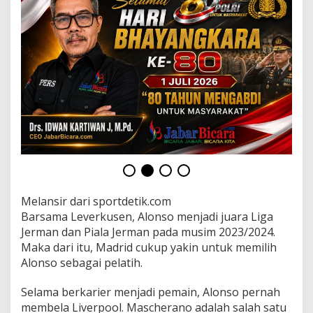
r
i
d
o
l
e
h
J
a
v
i
e
r
M
a
s
Melansir dari sportdetik.com
c
Barsama Leverkusen, Alonso menjadi juara Liga
h
e
Jerman dan Piala Jerman pada musim 2023/2024.
r
Maka dari itu, Madrid cukup yakin untuk memilih
a
Alonso sebagai pelatih.
n
o
Selama berkarier menjadi pemain, Alonso pernah
membela Liverpool. Mascherano adalah salah satu