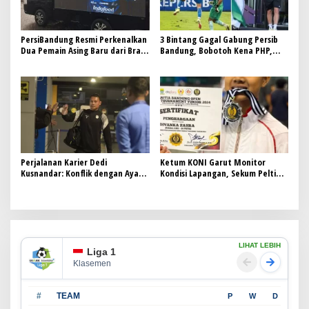
PersiBandung Resmi Perkenalkan
3 Bintang Gagal Gabung Persib
Dua Pemain Asing Baru dari Brasil
Bandung, Bobotoh Kena PHP,
dan
Terbaru Bek Timnas Irak Tak Jadi
Direkrut
Perjalanan Karier Dedi
Ketum KONI Garut Monitor
Kusnandar: Konflik dengan Ayah
Kondisi Lapangan, Sekum Pelti
Usai Tinggalkan Persib
Sebut Segudang Prestasi Tenis
Lapangan Berhasil Ditorehkan
LIHAT LEBIH
Liga 1
Klasemen
#
TEAM
P
W
D
L