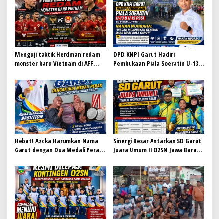
Menguji taktik Herdman redam
DPD KNPI Garut Hadiri
monster baru Vietnam di AFF
Pembukaan Piala Soeratin U-13 &
2026
U-15 PSSI di Pamulihan, Nanan
Nugraha: Wadah Melahirkan
Generasi Emas Sepak Bola Garut
Hebat! Azdka Harumkan Nama
Sinergi Besar Antarkan SD Garut
Garut dengan Dua Medali Perak
Juara Umum II O2SN Jawa Barat
di Ajang O2SN Jawa Barat
2026, Empat Atlet Sabet Gelar
Juara dan Dua Lolos ke Nasional