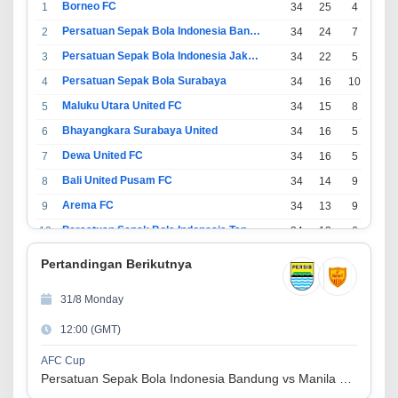
Borneo FC
1
34
25
4
5
Persatuan Sepak Bola Indonesia Bandung
2
34
24
7
3
Persatuan Sepak Bola Indonesia Jakarta
3
34
22
5
7
Persatuan Sepak Bola Surabaya
4
34
16
10
8
Maluku Utara United FC
5
34
15
8
11
Bhayangkara Surabaya United
6
34
16
5
13
Dewa United FC
7
34
16
5
13
Bali United Pusam FC
8
34
14
9
11
Arema FC
9
34
13
9
12
Persatuan Sepak Bola Indonesia Tangerang
10
34
13
6
15
PSIM Yogyakarta
11
34
11
12
11
Pertandingan Berikutnya
Persatuan Sepakbola Indonesia Kediri
12
34
11
6
17
31/8 Monday
Perserikatan Sepak Bola Indonesia Jepara
13
34
9
9
16
12:00 (GMT)
Madura United FC
14
34
9
8
17
Persatuan Sepakbola Makassar
15
34
8
10
16
AFC Cup
Persatuan Sepak Bola Indonesia Bandung vs Manila Digger FC
Persis Solo
16
34
8
10
16