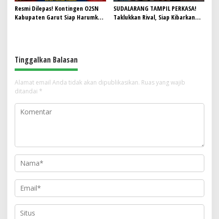
Resmi Dilepas! Kontingen O2SN
SUDALARANG TAMPIL PERKASA!
Kabupaten Garut Siap Harumkan
Taklukkan Rival, Siap Kibarkan
Nama Daerah di Tingkat Provinsi
Nama Sukawening di Panggung
Voli Kabupaten
Tinggalkan Balasan
Alamat email Anda tidak akan dipublikasikan.
Ruas yang wajib
ditandai
*