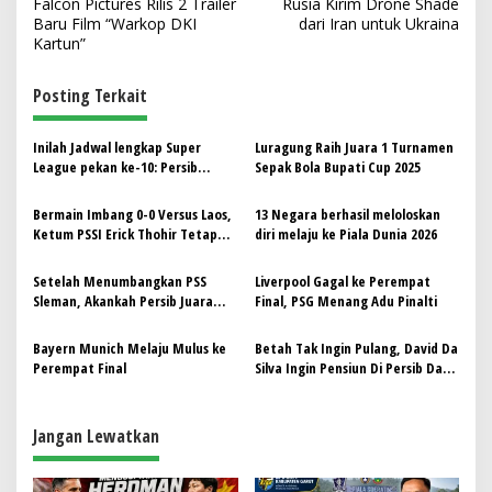
Falcon Pictures Rilis 2 Trailer
Rusia Kirim Drone Shade
a
Baru Film “Warkop DKI
dari Iran untuk Ukraina
v
Kartun”
i
Posting Terkait
g
a
Inilah Jadwal lengkap Super
Luragung Raih Juara 1 Turnamen
s
League pekan ke-10: Persib
Sepak Bola Bupati Cup 2025
Bandung Berlaga lawan Persis
i
Bermain Imbang 0-0 Versus Laos,
13 Negara berhasil meloloskan
p
Ketum PSSI Erick Thohir Tetap
diri melaju ke Piala Dunia 2026
Percaya Indonesia Lolos ke Piala
o
Asia U-23 2026
Setelah Menumbangkan PSS
Liverpool Gagal ke Perempat
s
Sleman, Akankah Persib Juara
Final, PSG Menang Adu Pinalti
B2B?
Bayern Munich Melaju Mulus ke
Betah Tak Ingin Pulang, David Da
Perempat Final
Silva Ingin Pensiun Di Persib Dan
Menjadi Warga Bandung
Jangan Lewatkan