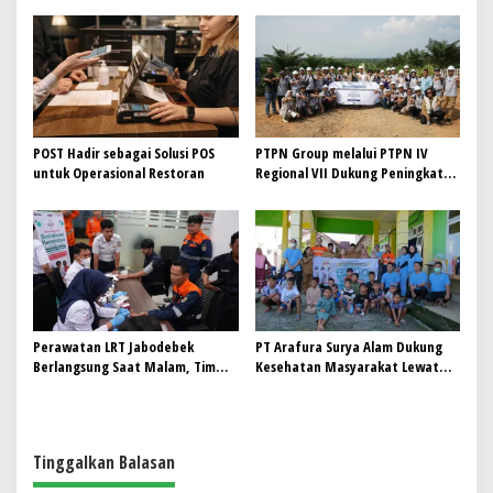
Bioetanol PTPN I (Persero),
Subholding Perkebunan
Nusantara
POST Hadir sebagai Solusi POS
PTPN Group melalui PTPN IV
untuk Operasional Restoran
Regional VII Dukung Peningkatan
Kompetensi Aparatur
Perkebunan Lewat Pelatihan
Avenza Maps di Way Kanan
Perawatan LRT Jabodebek
PT Arafura Surya Alam Dukung
Berlangsung Saat Malam, Tim
Kesehatan Masyarakat Lewat
Kesehatan Jaga Kondisi Petugas
Khitanan Massal di Kotabunan
Tinggalkan Balasan