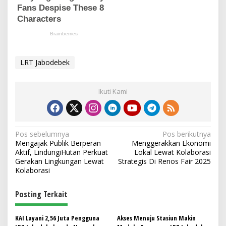
LRT Jabodebek
Ikuti Kami
N
Pos sebelumnya
Pos berikutnya
Mengajak Publik Berperan
Menggerakkan Ekonomi
a
Aktif, LindungiHutan Perkuat
Lokal Lewat Kolaborasi
v
Gerakan Lingkungan Lewat
Strategis Di Renos Fair 2025
Kolaborasi
i
g
Posting Terkait
a
s
KAI Layani 2,56 Juta Pengguna
Akses Menuju Stasiun Makin