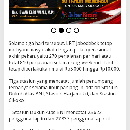
m
1
4
4
7
H
Selama tiga hari tersebut, LRT Jabodebek tetap
melayani masyarakat dengan pola operasional
akhir pekan, yaitu 270 perjalanan per hari atau
total 810 perjalanan selama long weekend. Tarif
tetap diberlakukan mulai Rp5.000 hingga Rp10.000.
Tiga stasiun yang mencatat jumlah penumpang
terbanyak selama libur panjang ini adalah Stasiun
Dukuh Atas BNI, Stasiun Harjamukti, dan Stasiun
Cikoko:
– Stasiun Dukuh Atas BNI mencatat 25.622
pengguna tap in dan 27.837 pengguna tap out