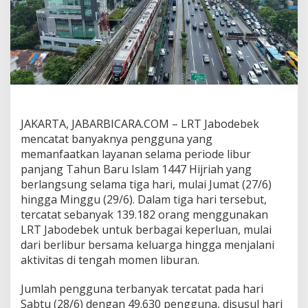
y
a
n
i
1
3
9
R
i
b
JAKARTA, JABARBICARA.COM – LRT Jabodebek
u
mencatat banyaknya pengguna yang
P
e
memanfaatkan layanan selama periode libur
n
panjang Tahun Baru Islam 1447 Hijriah yang
g
berlangsung selama tiga hari, mulai Jumat (27/6)
g
hingga Minggu (29/6). Dalam tiga hari tersebut,
u
n
tercatat sebanyak 139.182 orang menggunakan
a
LRT Jabodebek untuk berbagai keperluan, mulai
S
dari berlibur bersama keluarga hingga menjalani
e
aktivitas di tengah momen liburan.
l
a
m
Jumlah pengguna terbanyak tercatat pada hari
a
Sabtu (28/6) dengan 49.630 pengguna, disusul hari