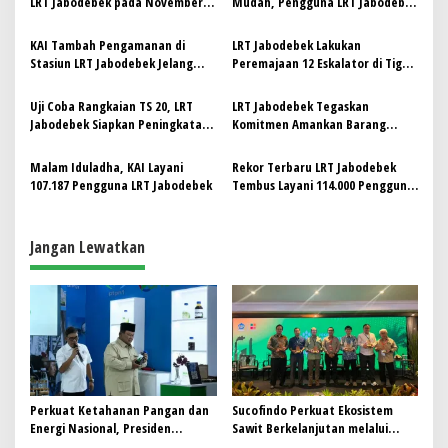
LRT Jabodebek pada November
Mudah, Pengguna LRT Jabodebek
i
2025
di Stasiun Harjamukti Terus Naik
p
KAI Tambah Pengamanan di
LRT Jabodebek Lakukan
Stasiun LRT Jabodebek Jelang
Peremajaan 12 Eskalator di Tiga
o
Peringatan Hari Bhayangkara ke-
Stasiun Demi Jaga Keselamatan
s
79 di Monas dan Imbau
dan Kenyamanan Pengguna
Uji Coba Rangkaian TS 20, LRT
LRT Jabodebek Tegaskan
Masyarakat Gunakan
Jabodebek Siapkan Peningkatan
Komitmen Amankan Barang
Transportasi Umum serta Selalu
Layanan untuk Pengguna di
Tertinggal, Ribuan Barang Telah
Utamakan Keselamatan
Bulan Juli
Diamankan Petugas
Malam Iduladha, KAI Layani
Rekor Terbaru LRT Jabodebek
107.187 Pengguna LRT Jabodebek
Tembus Layani 114.000 Pengguna
pada 28 Mei 2025
Jangan Lewatkan
Perkuat Ketahanan Pangan dan
Sucofindo Perkuat Ekosistem
Energi Nasional, Presiden
Sawit Berkelanjutan melalui
Prabowo Tinjau Hilirisasi
Circular Economy