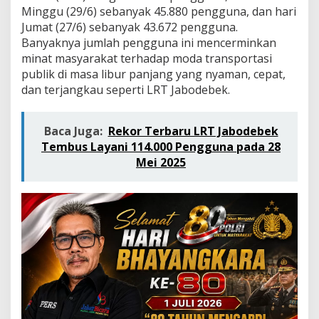
L
Minggu (29/6) sebanyak 45.880 pengguna, dan hari
i
Jumat (27/6) sebanyak 43.672 pengguna.
b
Banyaknya jumlah pengguna ini mencerminkan
u
r
minat masyarakat terhadap moda transportasi
P
publik di masa libur panjang yang nyaman, cepat,
a
dan terjangkau seperti LRT Jabodebek.
n
j
a
Baca Juga:
Rekor Terbaru LRT Jabodebek
n
g
Tembus Layani 114.000 Pengguna pada 28
T
Mei 2025
a
h
u
n
B
a
r
u
I
s
l
a