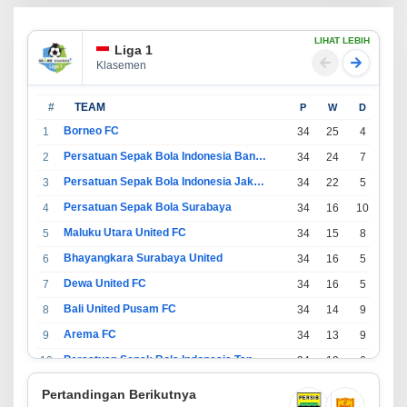
LIHAT LEBIH
Liga 1
Klasemen
#
TEAM
P
W
D
L
Borneo FC
1
34
25
4
5
Persatuan Sepak Bola Indonesia Bandung
2
34
24
7
3
Persatuan Sepak Bola Indonesia Jakarta
3
34
22
5
7
Persatuan Sepak Bola Surabaya
4
34
16
10
8
Maluku Utara United FC
5
34
15
8
11
Bhayangkara Surabaya United
6
34
16
5
13
Dewa United FC
7
34
16
5
13
Bali United Pusam FC
8
34
14
9
11
Arema FC
9
34
13
9
12
Persatuan Sepak Bola Indonesia Tangerang
10
34
13
6
15
PSIM Yogyakarta
11
34
11
12
11
Pertandingan Berikutnya