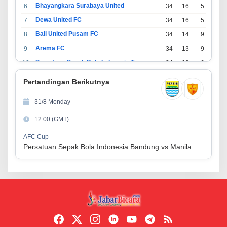
Bhayangkara Surabaya United
6
34
16
5
13
Dewa United FC
7
34
16
5
13
Bali United Pusam FC
8
34
14
9
11
Arema FC
9
34
13
9
12
Persatuan Sepak Bola Indonesia Tangerang
10
34
13
6
15
PSIM Yogyakarta
11
34
11
12
11
Pertandingan Berikutnya
Persatuan Sepakbola Indonesia Kediri
12
34
11
6
17
31/8 Monday
Perserikatan Sepak Bola Indonesia Jepara
13
34
9
9
16
12:00 (GMT)
Madura United FC
14
34
9
8
17
Persatuan Sepakbola Makassar
15
34
8
10
16
AFC Cup
Persatuan Sepak Bola Indonesia Bandung vs Manila Digger FC
Persis Solo
16
34
8
10
16
Semen Padang FC
17
34
5
5
24
Persatuan Sepak Bola Biak Sekitarnya
18
34
4
6
24