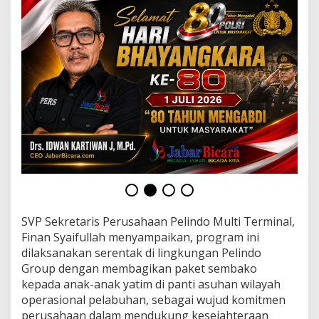
t
P
e
l
i
n
d
o
D
a
y
2
0
2
5
SVP Sekretaris Perusahaan Pelindo Multi Terminal,
Finan Syaifullah menyampaikan, program ini
dilaksanakan serentak di lingkungan Pelindo
Group dengan membagikan paket sembako
kepada anak-anak yatim di panti asuhan wilayah
operasional pelabuhan, sebagai wujud komitmen
perusahaan dalam mendukung kesejahteraan