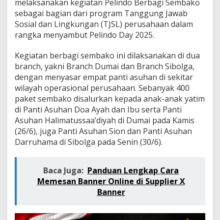
melaksanakan kegiatan Pelindo Berbagi Sembako
a
k
sebagai bagian dari program Tanggung Jawab
o
Sosial dan Lingkungan (TJSL) perusahaan dalam
d
rangka menyambut Pelindo Day 2025.
i
D
Kegiatan berbagi sembako ini dilaksanakan di dua
u
m
branch, yakni Branch Dumai dan Branch Sibolga,
a
dengan menyasar empat panti asuhan di sekitar
i
wilayah operasional perusahaan. Sebanyak 400
d
paket sembako disalurkan kepada anak-anak yatim
a
di Panti Asuhan Doa Ayah dan Ibu serta Panti
n
S
Asuhan Halimatussaa’diyah di Dumai pada Kamis
i
(26/6), juga Panti Asuhan Sion dan Panti Asuhan
b
Darruhama di Sibolga pada Senin (30/6).
o
l
g
Baca Juga:
Panduan Lengkap Cara
a
S
Memesan Banner Online di Supplier X
a
Banner
m
b
u