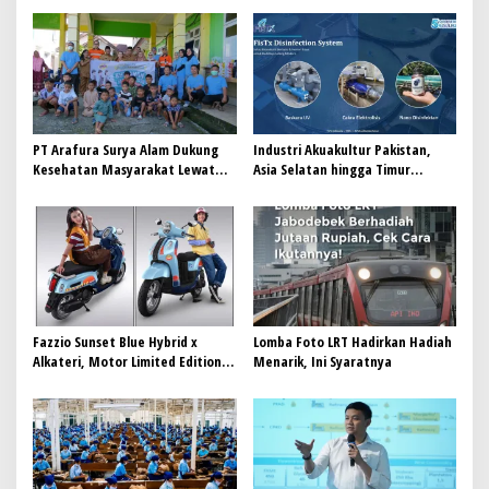
s
i
p
o
s
PT Arafura Surya Alam Dukung
Industri Akuakultur Pakistan,
Kesehatan Masyarakat Lewat
Asia Selatan hingga Timur
Khitanan Massal di Kotabunan
Tengah Bersiap Terapkan Solusi
Terlengkap dari Indonesia
Fazzio Sunset Blue Hybrid x
Lomba Foto LRT Hadirkan Hadiah
Alkateri, Motor Limited Edition
Menarik, Ini Syaratnya
Buat Nyempurnain Look Retro-
Future Lo