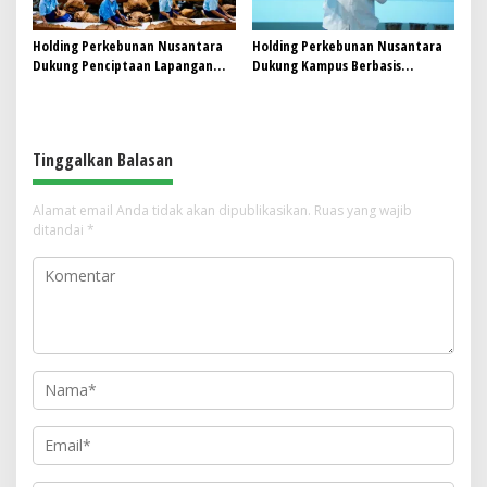
Holding Perkebunan Nusantara
Holding Perkebunan Nusantara
Dukung Penciptaan Lapangan
Dukung Kampus Berbasis
Kerja, PTPN I Serap 15–20 Ribu
Perkebunan, Arya Sandhiyudha
Pekerja di Pabrik Tembakau
Jadi Mahasiswa Angkatan
Pertama Magister ITSI
Tinggalkan Balasan
Alamat email Anda tidak akan dipublikasikan.
Ruas yang wajib
ditandai
*