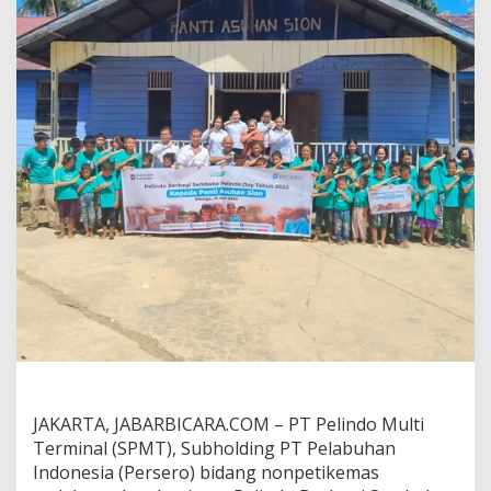
r
m
i
n
a
l
B
e
r
b
a
g
i
4
0
0
P
a
k
e
t
S
JAKARTA, JABARBICARA.COM –
PT Pelindo Multi
e
Terminal (SPMT), Subholding PT Pelabuhan
m
Indonesia (Persero) bidang nonpetikemas
b