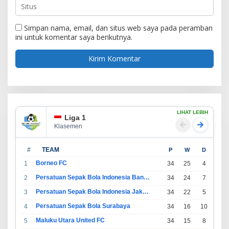
Simpan nama, email, dan situs web saya pada peramban
ini untuk komentar saya berikutnya.
LIHAT LEBIH
Liga 1
Klasemen
#
TEAM
P
W
D
L
Borneo FC
1
34
25
4
5
Persatuan Sepak Bola Indonesia Bandung
2
34
24
7
3
Persatuan Sepak Bola Indonesia Jakarta
3
34
22
5
7
Persatuan Sepak Bola Surabaya
4
34
16
10
8
Maluku Utara United FC
5
34
15
8
11