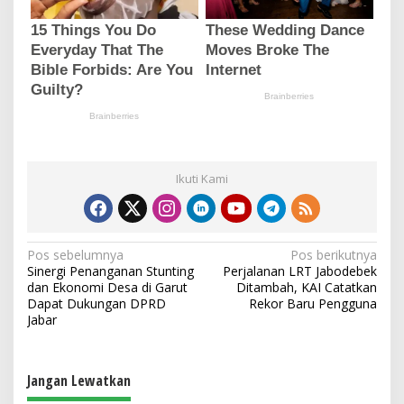
Ikuti Kami
N
Pos sebelumnya
Pos berikutnya
Sinergi Penanganan Stunting
Perjalanan LRT Jabodebek
a
dan Ekonomi Desa di Garut
Ditambah, KAI Catatkan
v
Dapat Dukungan DPRD
Rekor Baru Pengguna
Jabar
i
g
a
Jangan Lewatkan