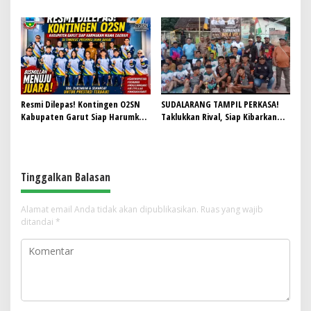
di Ajang O2SN Jawa Barat
2026, Empat Atlet Sabet Gelar
Juara dan Dua Lolos ke Nasional
Resmi Dilepas! Kontingen O2SN
SUDALARANG TAMPIL PERKASA!
Kabupaten Garut Siap Harumkan
Taklukkan Rival, Siap Kibarkan
Nama Daerah di Tingkat Provinsi
Nama Sukawening di Panggung
Voli Kabupaten
Tinggalkan Balasan
Alamat email Anda tidak akan dipublikasikan.
Ruas yang wajib
ditandai
*