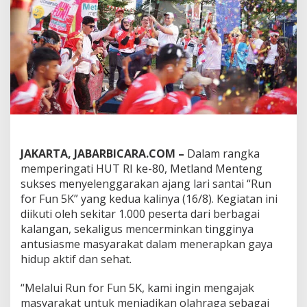
K
e
-
8
0
S
e
r
i
b
u
P
e
JAKARTA, JABARBICARA.COM –
Dalam rangka
s
memperingati HUT RI ke-80, Metland Menteng
e
sukses menyelenggarakan ajang lari santai “Run
r
for Fun 5K” yang kedua kalinya (16/8). Kegiatan ini
t
a
diikuti oleh sekitar 1.000 peserta dari berbagai
S
kalangan, sekaligus mencerminkan tingginya
u
antusiasme masyarakat dalam menerapkan gaya
k
hidup aktif dan sehat.
s
e
s
“Melalui Run for Fun 5K, kami ingin mengajak
k
masyarakat untuk menjadikan olahraga sebagai