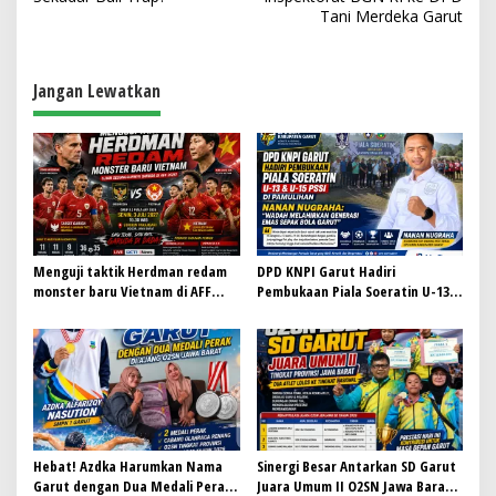
v
Tani Merdeka Garut
i
g
a
Jangan Lewatkan
s
i
p
o
s
Menguji taktik Herdman redam
DPD KNPI Garut Hadiri
monster baru Vietnam di AFF
Pembukaan Piala Soeratin U-13 &
2026
U-15 PSSI di Pamulihan, Nanan
Nugraha: Wadah Melahirkan
Generasi Emas Sepak Bola Garut
Hebat! Azdka Harumkan Nama
Sinergi Besar Antarkan SD Garut
Garut dengan Dua Medali Perak
Juara Umum II O2SN Jawa Barat