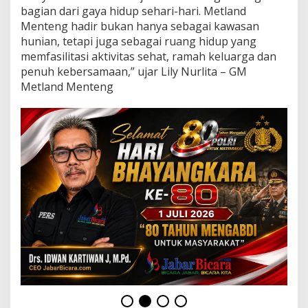
a
bagian dari gaya hidup sehari-hari. Metland
n
Menteng hadir bukan hanya sebagai kawasan
R
hunian, tetapi juga sebagai ruang hidup yang
u
n
memfasilitasi aktivitas sehat, ramah keluarga dan
f
penuh kebersamaan,” ujar Lily Nurlita – GM
o
Metland Menteng
r
F
u
n
5
K