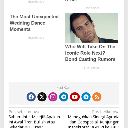
Ikuti Kami
N
Pos sebelumnya
Pos berikutnya
Saham Intel Melejit! Apakah
Meneguhkan Sinergi Agraria
a
Ini Awal Tren Bullish atau
dan Geospasial: Kunjungan
Sekadar Bull Trap?
Inspektorat BGN RI ke DPD