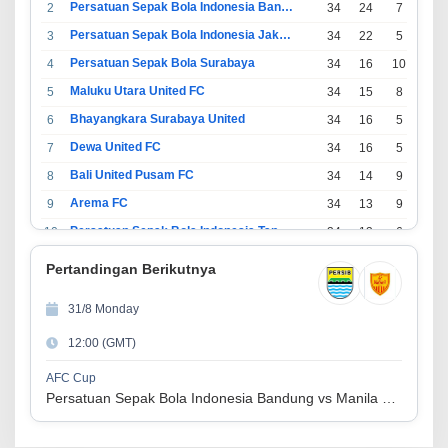
Persatuan Sepak Bola Indonesia Bandung
2
34
24
7
3
Persatuan Sepak Bola Indonesia Jakarta
3
34
22
5
7
Persatuan Sepak Bola Surabaya
4
34
16
10
8
Maluku Utara United FC
5
34
15
8
11
Bhayangkara Surabaya United
6
34
16
5
13
Dewa United FC
7
34
16
5
13
Bali United Pusam FC
8
34
14
9
11
Arema FC
9
34
13
9
12
Persatuan Sepak Bola Indonesia Tangerang
10
34
13
6
15
PSIM Yogyakarta
11
34
11
12
11
Pertandingan Berikutnya
Persatuan Sepakbola Indonesia Kediri
12
34
11
6
17
31/8 Monday
Perserikatan Sepak Bola Indonesia Jepara
13
34
9
9
16
12:00 (GMT)
Madura United FC
14
34
9
8
17
Persatuan Sepakbola Makassar
15
34
8
10
16
AFC Cup
Persatuan Sepak Bola Indonesia Bandung vs Manila Digger FC
Persis Solo
16
34
8
10
16
Semen Padang FC
17
34
5
5
24