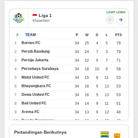
LIHAT LEBIH
Liga 1
Klasemen
#
TEAM
P
W
D
L
PTS
Borneo FC
1
34
25
4
5
79
Persib Bandung
2
34
24
7
3
79
Persija Jakarta
3
34
22
5
7
71
Persebaya Surabaya
4
34
16
10
8
58
Malut United FC
5
34
15
8
11
53
Bhayangkara FC
6
34
16
5
13
53
Dewa United FC
7
34
16
5
13
53
Bali United FC
8
34
14
9
11
51
Arema FC
9
34
13
9
12
48
Persita Tangerang
10
34
13
6
15
45
PSIM Yogyakarta
11
34
11
12
11
45
Pertandingan Berikutnya
Persik Kediri