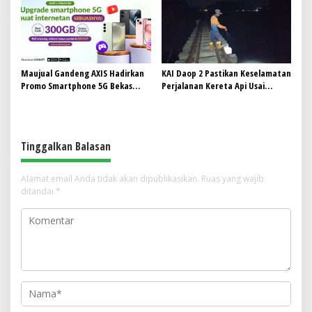
Maujual Gandeng AXIS Hadirkan
KAI Daop 2 Pastikan Keselamatan
Promo Smartphone 5G Bekas
Perjalanan Kereta Api Usai
dengan Bonus Kuota
Gempa Pangandaran
Tinggalkan Balasan
Alamat email Anda tidak akan dipublikasikan.
Ruas yang wajib
ditandai
*