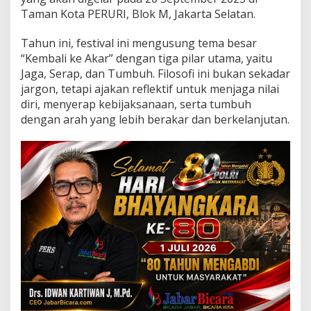
k
Taman Kota PERURI, Blok M, Jakarta Selatan.
e
A
k
Tahun ini, festival ini mengusung tema besar
a
“Kembali ke Akar” dengan tiga pilar utama, yaitu
r
Jaga, Serap, dan Tumbuh. Filosofi ini bukan sekadar
,
jargon, tetapi ajakan reflektif untuk menjaga nilai
M
diri, menyerap kebijaksanaan, serta tumbuh
e
n
dengan arah yang lebih berakar dan berkelanjutan.
g
g
a
l
i
M
a
k
n
a
J
a
g
a
,