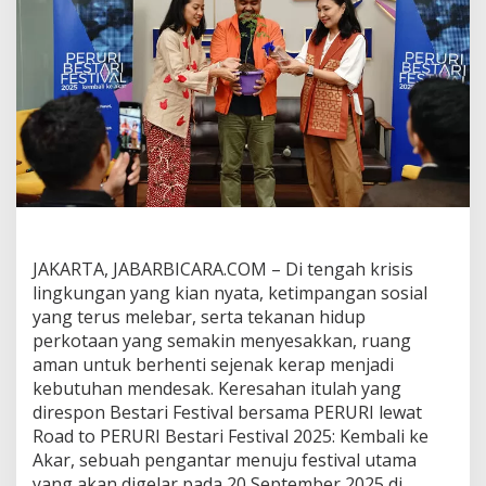
s
t
a
r
i
F
e
s
t
i
v
a
l
2
JAKARTA, JABARBICARA.COM – Di tengah krisis
0
lingkungan yang kian nyata, ketimpangan sosial
2
yang terus melebar, serta tekanan hidup
5
:
perkotaan yang semakin menyesakkan, ruang
K
aman untuk berhenti sejenak kerap menjadi
e
kebutuhan mendesak. Keresahan itulah yang
m
direspon Bestari Festival bersama PERURI lewat
b
a
Road to PERURI Bestari Festival 2025: Kembali ke
l
Akar, sebuah pengantar menuju festival utama
i
yang akan digelar pada 20 September 2025 di