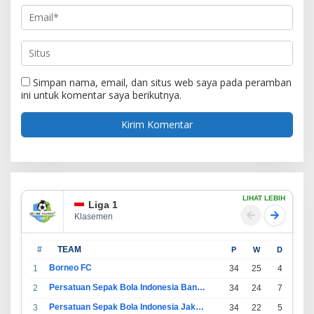
Simpan nama, email, dan situs web saya pada peramban
ini untuk komentar saya berikutnya.
LIHAT LEBIH
Liga 1
Klasemen
#
TEAM
P
W
D
L
Borneo FC
1
34
25
4
5
Persatuan Sepak Bola Indonesia Bandung
2
34
24
7
3
Persatuan Sepak Bola Indonesia Jakarta
3
34
22
5
7