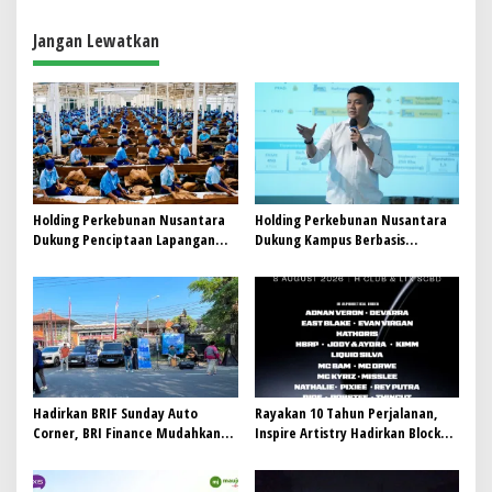
a
Jangan Lewatkan
s
i
p
o
s
Holding Perkebunan Nusantara
Holding Perkebunan Nusantara
Dukung Penciptaan Lapangan
Dukung Kampus Berbasis
Kerja, PTPN I Serap 15–20 Ribu
Perkebunan, Arya Sandhiyudha
Pekerja di Pabrik Tembakau
Jadi Mahasiswa Angkatan
Pertama Magister ITSI
Hadirkan BRIF Sunday Auto
Rayakan 10 Tahun Perjalanan,
Corner, BRI Finance Mudahkan
Inspire Artistry Hadirkan Block
Warga Bali Wujudkan Mobil
Party Terbesar di Jakarta
Impian