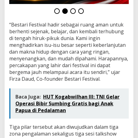
S
e
r
a
“Bestari Festival hadir sebagai ruang aman untuk
p
,
berhenti sejenak, belajar, dan kembali terhubung
d
di tengah hiruk-pikuk dunia. Kami ingin
a
menghadirkan isu-isu besar seperti keberlanjutan
n
dan makna hidup dengan cara yang ringan,
T
u
menyenangkan, dan mudah dipahami. Harapannya,
m
percakapan yang lahir dari festival ini dapat
b
bergema jauh melampaui acara itu sendiri,” ujar
u
Firza Daud, Co-founder Bestari Festival.
h
Baca Juga:
HUT Kogabwilhan III: TNI Gelar
Operasi Bibir Sumbing Gratis bagi Anak
Papua di Pedalaman
Tiga pilar tersebut akan diwujudkan dalam tiga
zona pengalaman sekaligus tiga sesi talkshow