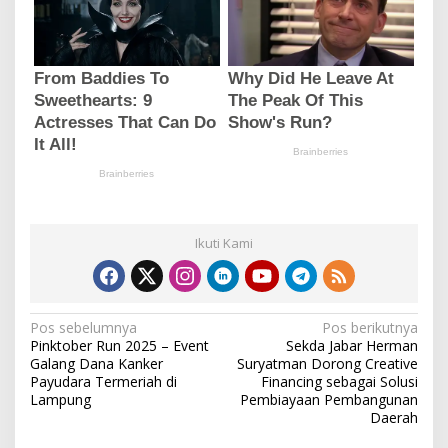
Ikuti Kami
N
Pos sebelumnya
Pos berikutnya
Pinktober Run 2025 – Event
Sekda Jabar Herman
a
Galang Dana Kanker
Suryatman Dorong Creative
v
Payudara Termeriah di
Financing sebagai Solusi
Lampung
Pembiayaan Pembangunan
i
Daerah
g